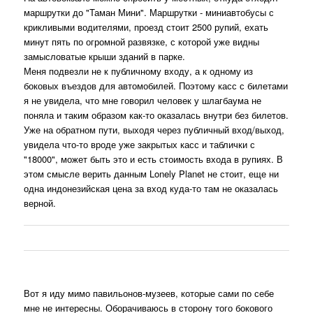
маршрутки до "Таман Мини". Маршрутки - миниавтобусы с
крикливыми водителями, проезд стоит 2500 рупий, ехать
минут пять по огромной развязке, с которой уже видны
замысловатые крыши зданий в парке.
Меня подвезли не к публичному входу, а к одному из
боковых въездов для автомобилей. Поэтому касс с билетами
я не увидела, что мне говорил человек у шлагбаума не
поняла и таким образом как-то оказалась внутри без билетов.
Уже на обратном пути, выходя через публичный вход/выход,
увидела что-то вроде уже закрытых касс и таблички с
"18000", может быть это и есть стоимость входа в рупиях. В
этом смысле верить данным Lonely Planet не стоит, еще ни
одна индонезийская цена за вход куда-то там не оказалась
верной.
Вот я иду мимо павильонов-музеев, которые сами по себе
мне не интересны. Оборачиваюсь в сторону того бокового