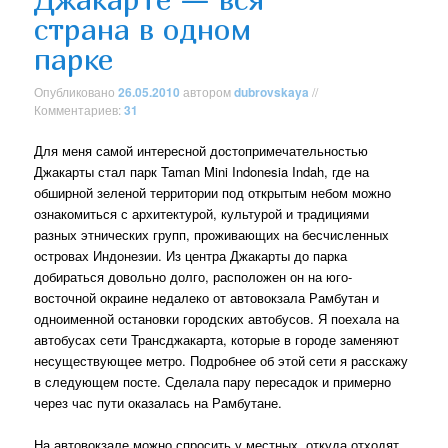
страна в одном
парке
Опубликовано
26.05.2010
автором
dubrovskaya
//
Комментариев:
31
Для меня самой интересной достопримечательностью
Джакарты стал парк Taman Mini Indonesia Indah, где на
обширной зеленой территории под открытым небом можно
ознакомиться с архитектурой, культурой и традициями
разных этнических групп, проживающих на бесчисленных
островах Индонезии. Из центра Джакарты до парка
добираться довольно долго, расположен он на юго-
восточной окраине недалеко от автовокзала Рамбутан и
одноименной остановки городских автобусов. Я поехала на
автобусах сети Трансджакарта, которые в городе заменяют
несуществующее метро. Подробнее об этой сети я расскажу
в следующем посте. Сделала пару пересадок и примерно
через час пути оказалась на Рамбутане.
На автовокзале можно спросить у местных, откуда отходят