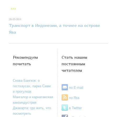
28-05-2010
Транспорт в Индонезии, а точнее на острове
Ява
Рекомендуем
Стать нашим
почитать
постоянным
читателем
Снова Бангкок: о
гестхаусах, парке Сиам
по E-mail
и прогулках
Мангалор и карнатакская
по Rss
киноиндустрия
Джакарта: где жить, что
в Twitter
посмотреть