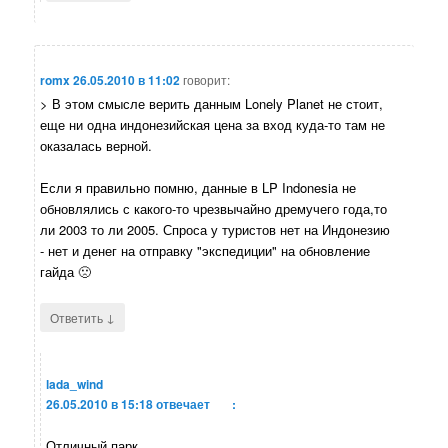
romx
26.05.2010 в 11:02
говорит:
> В этом смысле верить данным Lonely Planet не стоит,
еще ни одна индонезийская цена за вход куда-то там не
оказалась верной.
Если я правильно помню, данные в LP Indonesia не
обновлялись с какого-то чрезвычайно дремучего года,то
ли 2003 то ли 2005. Спроса у туристов нет на Индонезию
- нет и денег на отправку "экспедиции" на обновление
гайда 🙁
↓
Ответить
lada_wind
26.05.2010 в 15:18
отвечает
:
Отличный парк.