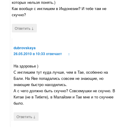
которых нельзя понять.)
Как вообще с инглишем в Индонезии? И тебе там не
скучно?
↓
Ответить
dubrovskaya
26.05.2010 в 10:33
отвечает
:
На здоровье )
С инглишем тут куда лучше, чем в Тае, особенно на
Бали. На Яве попадались совсем не знающие, но
знающие быстро находились.
А с чего должно быть скучно? Совсемушки не скучно. В
Китае (не в Тибете), в Малайзии и Тае мне и то скучнее
было.
↓
Ответить