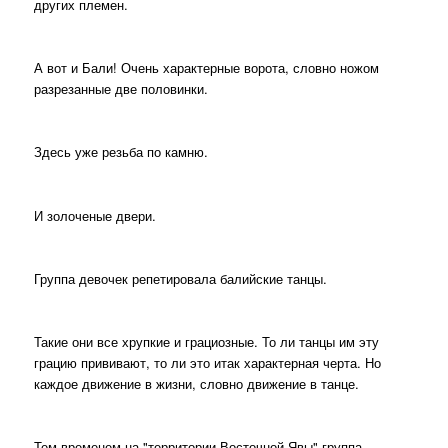
других племен.
А вот и Бали! Очень характерные ворота, словно ножом
разрезанные две половинки.
Здесь уже резьба по камню.
И золоченые двери.
Группа девочек репетировала балийские танцы.
Такие они все хрупкие и грациозные. То ли танцы им эту
грацию прививают, то ли это итак характерная черта. Но
каждое движение в жизни, словно движение в танце.
Тем временем на "территории Восточной Явы" группа