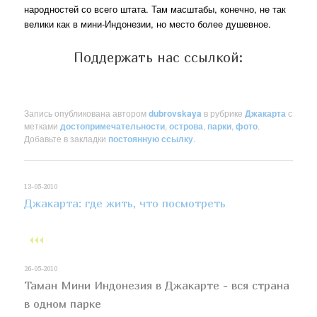
народностей со всего штата. Там масштабы, конечно, не так
велики как в мини-Индонезии, но место более душевное.
Поддержать нас ссылкой:
Запись опубликована автором
dubrovskaya
в рубрике
Джакарта
с
метками
достопримечательности
,
острова
,
парки
,
фото
.
Добавьте в закладки
постоянную ссылку
.
13-05-2010
Джакарта: где жить, что посмотреть
26-05-2010
Таман Мини Индонезия в Джакарте - вся страна
в одном парке