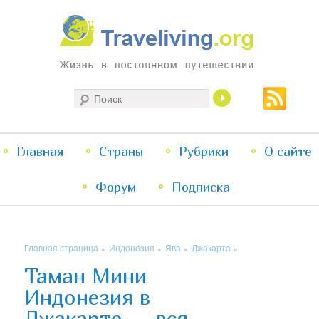
Жизнь в постоянном путешествии
Поиск
Traveliving
Главное
Главная
Страны
Перейти
Перейти
Рубрики
О сайте
меню
Форум
к
к
Подписка
основному
дополнительному
Главная страница
Индонезия
Ява
Джакарта
»
»
»
»
содержимому
содержимому
Таман Мини
Индонезия в
Джакарте — вся