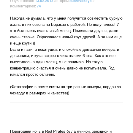
Опубликовано
13.02.2013
автором
dubrovskaya
//
Комментариев:
74
Никогда не думала, что у меня получится совместить бурную
жизнь в пик сезона на Боракае с работой. Но получилось! И
это был очень счастливый месяц. Приезжали друзья, даже
очень старые. Образовался новый круг друзей. А за ним еще
и еще круги ))
Были и пати, и покатушки, и спокойные домашние вечера, и
девичники, и куча встреч с читателями блога. Как это все
вместилось в один месяц, я не понимаю. Но такую
концентрацию счастья я очень давно не испытывала. Год
начался просто отлично.
(Фотографии в посте сняты на три разные камеры, пардон за
чехарду в размерах и качестве))
Новогодняя ночь в Red Pirates была лунной, звездной и