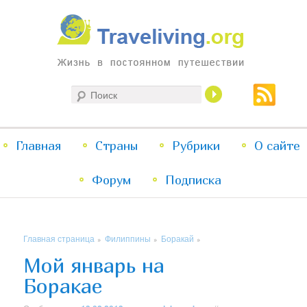
Жизнь в постоянном путешествии
Поиск
Traveliving
Главное
Главная
Страны
Перейти
Перейти
Рубрики
О сайте
меню
Форум
к
к
Подписка
основному
дополнительному
Главная страница
Филиппины
Боракай
»
»
»
содержимому
содержимому
Мой январь на
Боракае