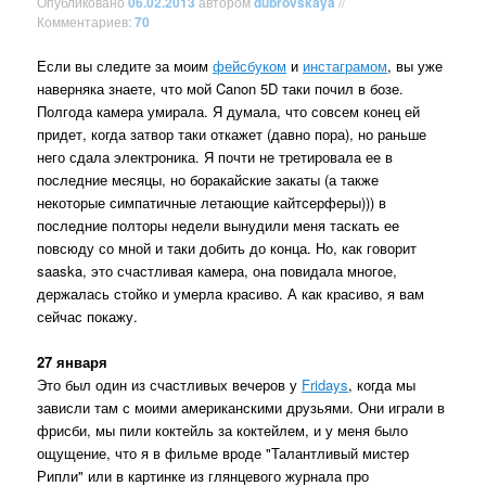
Опубликовано
06.02.2013
автором
dubrovskaya
//
Комментариев:
70
Если вы следите за моим
фейсбуком
и
инстаграмом
, вы уже
наверняка знаете, что мой Canon 5D таки почил в бозе.
Полгода камера умирала. Я думала, что совсем конец ей
придет, когда затвор таки откажет (давно пора), но раньше
него сдала электроника. Я почти не третировала ее в
последние месяцы, но боракайские закаты (а также
некоторые симпатичные летающие кайтсерферы))) в
последние полторы недели вынудили меня таскать ее
повсюду со мной и таки добить до конца. Но, как говорит
saaska, это счастливая камера, она повидала многое,
держалась стойко и умерла красиво. А как красиво, я вам
сейчас покажу.
27 января
Это был один из счастливых вечеров у
Fridays
, когда мы
зависли там с моими американскими друзьями. Они играли в
фрисби, мы пили коктейль за коктейлем, и у меня было
ощущение, что я в фильме вроде "Талантливый мистер
Рипли" или в картинке из глянцевого журнала про