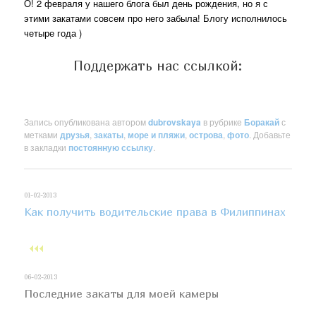
О! 2 февраля у нашего блога был день рождения, но я с
этими закатами совсем про него забыла! Блогу исполнилось
четыре года )
Поддержать нас ссылкой:
Запись опубликована автором
dubrovskaya
в рубрике
Боракай
с
метками
друзья
,
закаты
,
море и пляжи
,
острова
,
фото
. Добавьте
в закладки
постоянную ссылку
.
01-02-2013
Как получить водительские права в Филиппинах
06-02-2013
Последние закаты для моей камеры