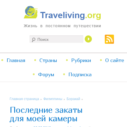
Жизнь в постоянном путешествии
Поиск
Traveliving
Главное
Главная
Страны
Перейти
Перейти
Рубрики
О сайте
меню
Форум
к
к
Подписка
основному
дополнительному
Главная страница
Филиппины
Боракай
»
»
»
содержимому
содержимому
Последние закаты
для моей камеры