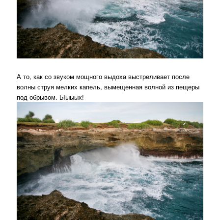
А то, как со звуком мощного выдоха выстреливает после
волны струя мелких капель, вымещенная волной из пещеры
под обрывом. Ыыыых!