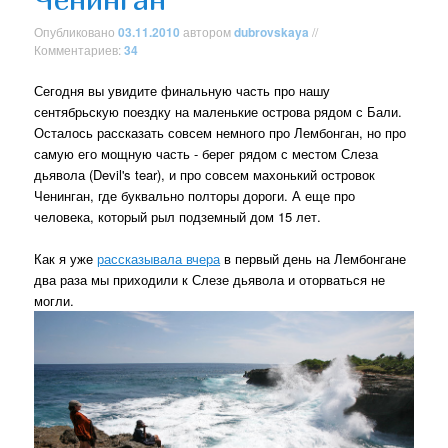
Опубликовано
03.11.2010
автором
dubrovskaya
//
Комментариев:
34
Сегодня вы увидите финальную часть про нашу
сентябрьскую поездку на маленькие острова рядом с Бали.
Осталось рассказать совсем немного про Лембонган, но про
самую его мощную часть - берег рядом с местом Слеза
дьявола (Devil's tear), и про совсем махонький островок
Ченинган, где буквально полторы дороги. А еще про
человека, который рыл подземный дом 15 лет.
Как я уже
рассказывала вчера
в первый день на Лембонгане
два раза мы приходили к Слезе дьявола и оторваться не
могли.