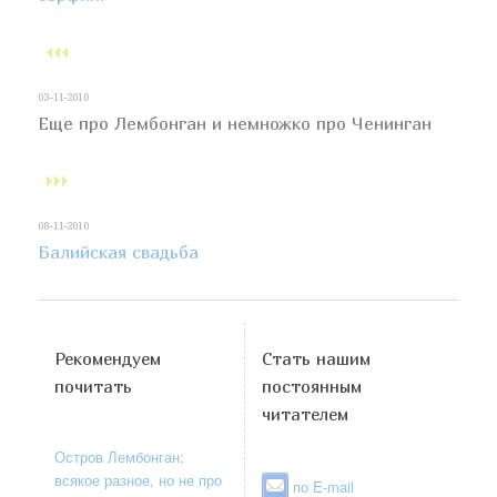
03-11-2010
Еще про Лембонган и немножко про Ченинган
08-11-2010
Балийская свадьба
Рекомендуем
Стать нашим
почитать
постоянным
читателем
Остров Лембонган:
всякое разное, но не про
по E-mail