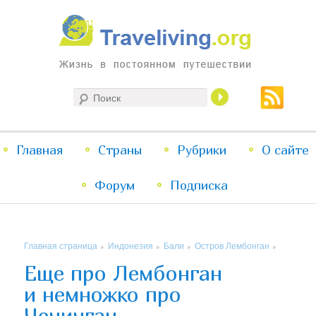
Жизнь в постоянном путешествии
Поиск
Traveliving
Главное
Главная
Страны
Перейти
Перейти
Рубрики
О сайте
меню
Форум
к
к
Подписка
основному
дополнительному
Главная страница
Индонезия
Бали
Остров Лембонган
»
»
»
»
содержимому
содержимому
Еще про Лембонган
и немножко про
Ченинган