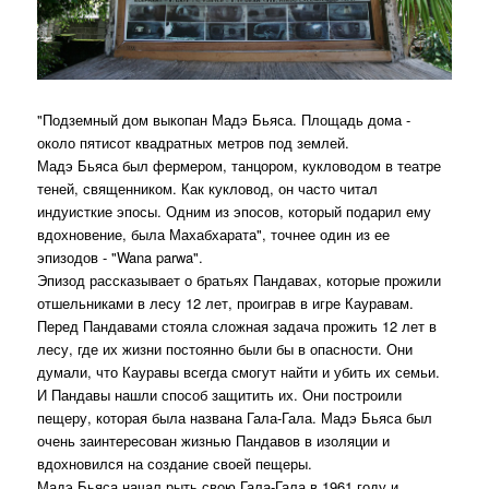
"Подземный дом выкопан Мадэ Бьяса. Площадь дома -
около пятисот квадратных метров под землей.
Мадэ Бьяса был фермером, танцором, кукловодом в театре
теней, священником. Как кукловод, он часто читал
индуисткие эпосы. Одним из эпосов, который подарил ему
вдохновение, была Махабхарата", точнее один из ее
эпизодов - "Wana parwa".
Эпизод рассказывает о братьях Пандавах, которые прожили
отшельниками в лесу 12 лет, проиграв в игре Кауравам.
Перед Пандавами стояла сложная задача прожить 12 лет в
лесу, где их жизни постоянно были бы в опасности. Они
думали, что Кауравы всегда смогут найти и убить их семьи.
И Пандавы нашли способ защитить их. Они построили
пещеру, которая была названа Гала-Гала. Мадэ Бьяса был
очень заинтересован жизнью Пандавов в изоляции и
вдохновился на создание своей пещеры.
Мадэ Бьяса начал рыть свою Гала-Гала в 1961 году и