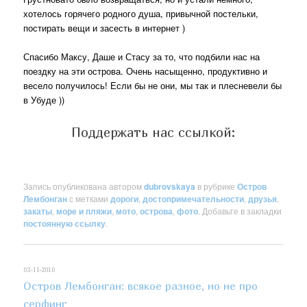
хотелось горячего родного душа, привычной постельки,
постирать вещи и засесть в интернет )
Спасибо Максу, Даше и Стасу за то, что подбили нас на
поездку на эти острова. Очень насыщенно, продуктивно и
весело получилось! Если бы не они, мы так и плесневели бы
в Убуде ))
Поддержать нас ссылкой:
Запись опубликована автором
dubrovskaya
в рубрике
Остров
Лембонган
с метками
дороги
,
достопримечательности
,
друзья
,
закаты
,
море и пляжи
,
мото
,
острова
,
фото
. Добавьте в закладки
постоянную ссылку
.
02-11-2010
Остров Лембонган: всякое разное, но не про
серфинг