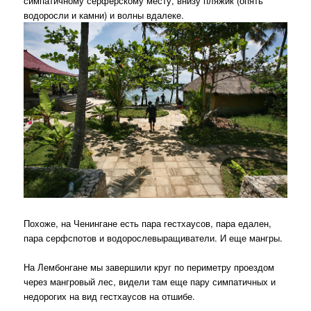
симпатичному серферскому месту, внизу пляжик (опять
водоросли и камни) и волны вдалеке.
Похоже, на Ченингане есть пара гестхаусов, пара едален,
пара серфспотов и водорослевыращиватели. И еще мангры.
На Лембонгане мы завершили круг по периметру проездом
через мангровый лес, видели там еще пару симпатичных и
недорогих на вид гестхаусов на отшибе.