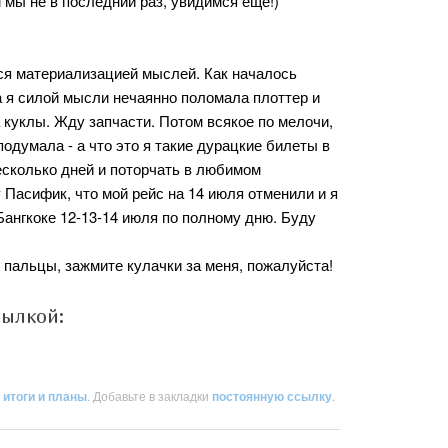
 мы не в последний раз, увидимся еще!)
ся материализацией мыслей. Как началось
а я силой мысли нечаянно поломала плоттер и
 куклы. Жду запчасти. Потом всякое по мелочи,
подумала - а что это я такие дурацкие билеты в
несколько дней и поторчать в любимом
 Пасифик, что мой рейс на 14 июля отменили и я
Бангкоке 12-13-14 июля по полному дню. Буду
 пальцы, зажмите кулачки за меня, пожалуйста!
сылкой:
,
итоги и планы
. Добавьте в закладки
постоянную ссылку
.