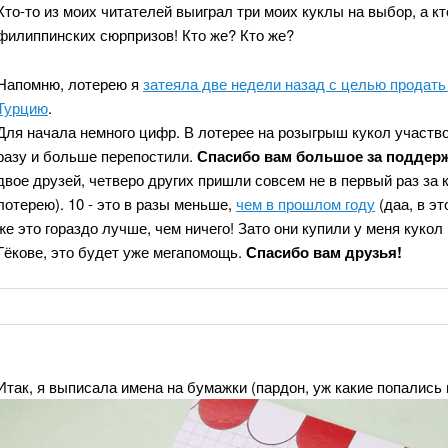
Кто-то из моих читателей выиграл три моих куклы на выбор, а кт
филиппинских сюрпризов! Кто же? Кто же?
Напомню, лотерею я
затеяла две недели назад с целью продать
Турцию
.
Для начала немного цифр. В лотерее на розыгрыш кукол участво
разу и больше перепостили.
Спасибо вам большое за поддерж
двое друзей, четверо других пришли совсем не в первый раз за 
лотерею). 10 - это в разы меньше,
чем в прошлом году
(даа, в эт
же это гораздо лучше, чем ничего! Зато они купили у меня кукол
Гёкове, это будет уже мегапомощь.
Спасибо вам друзья!
Итак, я выписала имена на бумажки (пардон, уж какие попались и