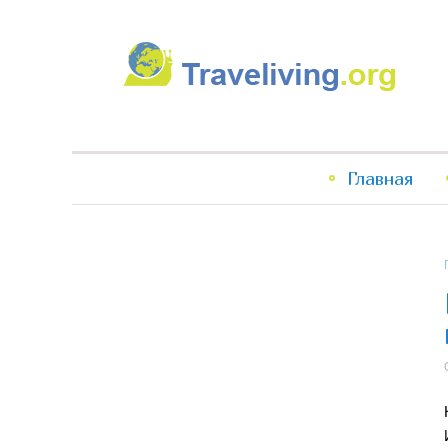
Traveliving
Главное
Главная
меню