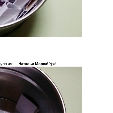
ула имя...
Натальи Мороз
! Ура!