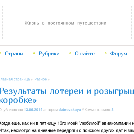
Жизнь в постоянном путешествии
Страны
Рубрики
Перейти
Перейти
О сайте
Форум
к
к
Главная страница
Разное
»
»
основному
дополнительному
Результаты лотереи и розыгры
коробке»
содержимому
содержимому
Опубликовано
13.06.2014
автором
dubrovskaya
// Комментариев:
8
Когда еще, как ни в пятницу 13го моей "любимой" авиакомпании 
Итак, несмотря на дневные передряги с поиском других дат и за