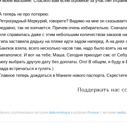
и моем магазине. Спасибо вам всем огромное за участие! Играем
А теперь не про лотерею:
Ретроградный Меркурий, говорите? Видимо на мне он сказывает
недавно, так не кончается. Причем очень избирательно. Сначал
еле справилась даже с этим небольшим количеством заказов на
типа заставила дядьку на пляже идти задом наперед. А на днях 
Бангкок взяла, всего несколько часов там, надо было взять на 
мегаполисе. И вот на тебе, Маша. Сегодня приходит смс от Себу
могу выбрать другую дату без доплаты. Ого! В общем, я буду в 
рада встречаться и гулять )
Главное теперь дождаться в Маниле нового паспорта. Скрестите
Поддержать нас с
Запись опубликована автором
dubrovskaya
в рубрике
Разное
с метками
инфо