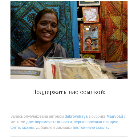
Поддержать нас ссылкой:
Запись опубликована автором
dubrovskaya
в рубрике
Мадурай
с
метками
достопримечательности
,
первая поездка в индию
,
фото
,
храмы
. Добавьте в закладки
постоянную ссылку
.