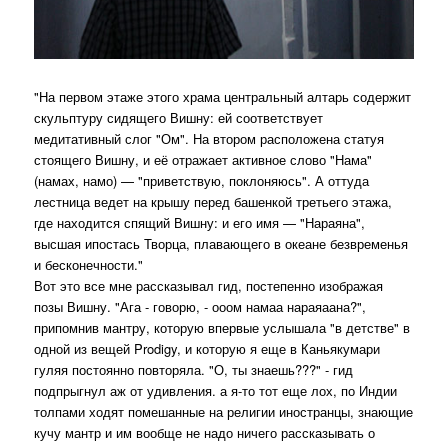
"На первом этаже этого храма центральный алтарь содержит
скульптуру сидящего Вишну: ей соответствует
медитативный слог "Ом". На втором расположена статуя
стоящего Вишну, и её отражает активное слово "Нама"
(намах, намо) — "приветствую, поклоняюсь". А оттуда
лестница ведет на крышу перед башенкой третьего этажа,
где находится спящий Вишну: и его имя — "Нараяна",
высшая ипостась Творца, плавающего в океане безвременья
и бесконечности."
Вот это все мне рассказывал гид, постепенно изображая
позы Вишну. "Ага - говорю, - ооом намаа нараяаана?",
припомнив мантру, которую впервые услышала "в детстве" в
одной из вещей Prodigy, и которую я еще в Каньякумари
гуляя постоянно повторяла. "О, ты знаешь???" - гид
подпрыгнул аж от удивления. а я-то тот еще лох, по Индии
толпами ходят помешанные на религии иностранцы, знающие
кучу мантр и им вообще не надо ничего рассказывать о