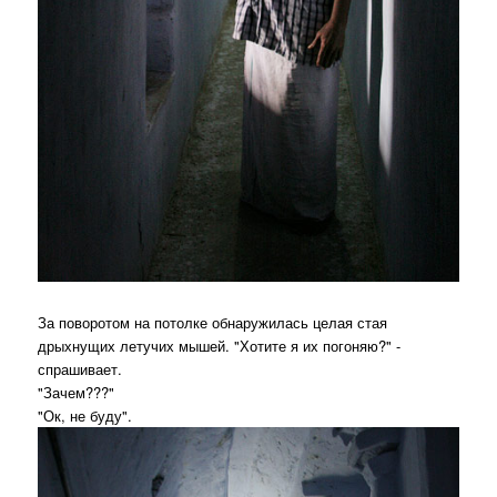
За поворотом на потолке обнаружилась целая стая
дрыхнущих летучих мышей. "Хотите я их погоняю?" -
спрашивает.
"Зачем???"
"Ок, не буду".