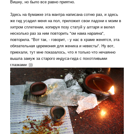
Вишну, но было все равно приятно.
Здесь на бумажке эта мантра написана сотню раз, и здесь
же гид усадил меня на пол, приложил свои ладони к моим в
хитром сплетении, копируя позу статуй у алтаря и велел
несколько раз за ним повторить "ом нама нараяна",
повторила. "Вот так, - говорит, - у нас в храме женятся, эта
обязательная церемония для жениха и невесты". Ну вот,
приехали, тут мне показалось, что я только что нечаянно
вышла замуж за старого индуса-гида с похотливыми
глазками :)))