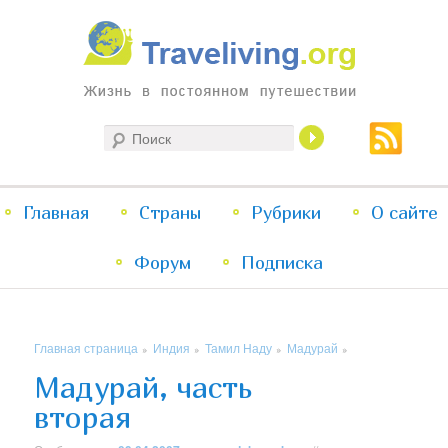
Жизнь в постоянном путешествии
Поиск
Traveliving
Главное
Главная
Страны
Перейти
Перейти
Рубрики
О сайте
меню
Форум
к
к
Подписка
основному
дополнительному
Главная страница
Индия
Тамил Наду
Мадурай
»
»
»
»
содержимому
содержимому
Мадурай, часть
вторая