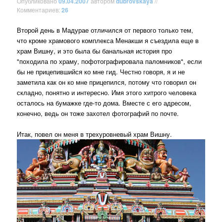
Опубликовано
09.04.2007
автором
dubrovskaya
//
Комментариев:
26
Второй день в Мадурае отличился от первого только тем,
что кроме храмового комплекса Менакши я съездила еще в
храм Вишну, и это была бы банальная история про
"походила по храму, пофотографировала паломников", если
бы не прицепившийся ко мне гид. Честно говоря, я и не
заметила как он ко мне прицепился, потому что говорил он
складно, понятно и интересно. Имя этого хитрого человека
осталось на бумажке где-то дома. Вместе с его адресом,
конечно, ведь он тоже захотел фотографий по почте.
Итак, повел он меня в трехуровневый храм Вишну.