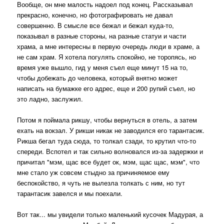
Вообще, он мне малость надоел под конец. Рассказывал
прекрасно, конечно, но фотографировать не давал
совершенно. В смысле все бежал и бежал куда-то,
показывал в разные стороны, на разные статуи и части
храма, а мне интересны в первую очередь люди в храме, а
не сам храм. Я хотела погулять спокойно, не торопясь, но
время уже вышло, гид у меня съел еще минут 15 на то,
чтобы добежать до человека, который внятно может
написать на бумажке его адрес, еще и 200 рупий съел, но
это ладно, заслужил.
Потом я поймала рикшу, чтобы вернуться в отель, а затем
ехать на вокзал. У рикши никак не заводился его тарантасик.
Рикша бегал туда сюда, то толкал сзади, то крутил что-то
спереди. Вспотел и так сильно волновался из-за задержки и
причитал "мэм, щас все будет ок, мэм, щас щас, мэм", что
мне стало уж совсем стыдно за причиняемое ему
беспокойство, я чуть не вылезла толкать с ним, но тут
тарантасик завелся и мы поехали.
Вот так... мы увидели только маленький кусочек Мадурая, а