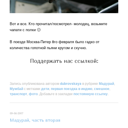
Вот и все. Кто прочитал/посмотрел- молодец, возьмите
чапати с полки 🙂
В поезде Москва-Питер 8го февраля было гадко от
количества гопотной пьяни кругом и скучно.
Поддержать нас ссылкой:
Запись опубликована автором
dubrovskaya
в рубрике
Мадурай
,
Мумбай
с метками
дети
,
первая поездка в индию
,
смешное
,
транспорт
,
фото
. Добавьте в закладки
постоянную ссылку
.
09-04-2007
Мадурай, часть вторая