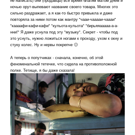
не написать) они (продавцы) всё время благим матом днем и
ночью орут-выпевают название своего товара. Многих это
сильно раздражает, а я как-то быстро привыкла и даже
повторяла за ними потом как мантру "чааи-чааааи-чаааи"
"каааафи-кафи-кафи" "кульота-кульота" "бирьяяааааа-а-а-
нни!" Я даже уснула под эту "музыку". Секрет - чтобы под
это уснуть, нужно ложиться ногами к проходу, ухом к окну и
стуку колес. Ну и нервы покрепче 🙂
А теперь о попутчиках - сначала, конечно, об этой
феноменальной тетечке, что сидела на противоположной
полке. Тетище, я бы даже сказала!