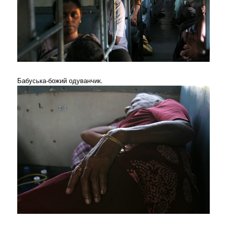
Бабуська-божий одуванчик.