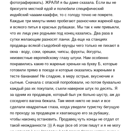
фотографировать). ЖРАЛИ я бы даже сказала. Если вы не
брезгуете местной едой и полюбили специфический
индийский чаааии-кааффи, то с голоду точно не помрете.
Каждые три минуты мимо пробегают разносчики жареной еды
и всякого питья в красных рубашках. Мы так к ним привыкли,
что их лица уже родными под конец казались. Два раза в
сутки желающим разносят ланчи. Да еще на станциях
продавцы всякой съедобной ерунды чего только не пихают в
окна - воду, соки, орешки, чипсы, фрукты, йогурты,
неизвестные европейскому глазу штуки. Нам особенно
понравились какие-то жареные хреньки на букву Б, которые
готовили прямо в поезде и которые оказались жареными в
тесте бананами! Не сладкие, в меру острые, вкуснючие и
сытные. Сначала с опаской попробовали, но потом буквально
каждый раз их покупали, съели наверное штук по десять. Я
за одним из продавцов, который был уж больно шустр, аж до
соседнего вагона бежала. Там меня никто не знал и все
сделали квадратные глаза, когда увидели туристку бегущую
по проходу за продавцом и хватающую его за рубашку,
чтобы наконец остановить. Продавец чуть концы не отдал от
такой неожданности :))) А еще (все об этом пишут и я не могу