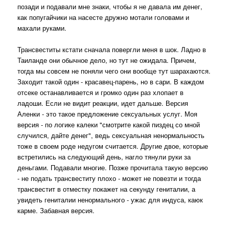
позади и подавали мне знаки, чтобы я не давала им денег,
как попугайчики на насесте дружно мотали головами и
махали руками.
Трансвеститы кстати сначала повергли меня в шок. Ладно в
Таиланде они обычное дело, но тут не ожидала. Причем,
тогда мы совсем не поняли чего они вообще тут шарахаются.
Заходит такой один - красавец-парень, но в сари. В каждом
отсеке останавливается и громко один раз хлопает в
ладоши. Если не видит реакции, идет дальше. Версия
Аленки - это такое предложение сексуальных услуг. Моя
версия - по логике калеки "смотрите какой пиздец со мной
случился, дайте денег", ведь сексуальная ненормальность
тоже в своем роде недугом считается. Другие двое, которые
встретились на следующий день, нагло тянули руки за
деньгами. Подавали многие. Позже прочитала такую версию
- не подать трансвеститу плохо - может не повезти и тогда
трансвестит в отместку покажет на секунду гениталии, а
увидеть гениталии ненормального - ужас для индуса, каюк
карме. Забавная версия.