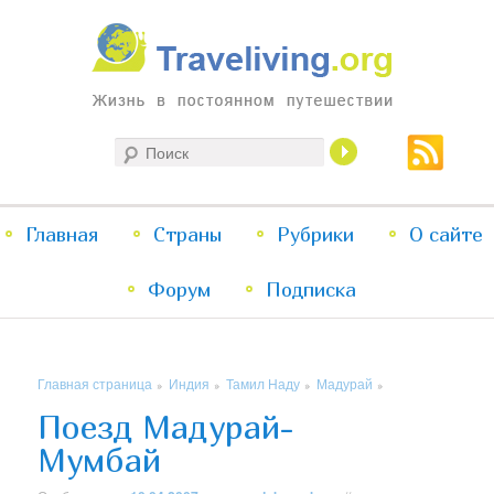
Жизнь в постоянном путешествии
Поиск
Traveliving
Главное
Главная
Страны
Перейти
Перейти
Рубрики
О сайте
меню
Форум
к
к
Подписка
основному
дополнительному
Главная страница
Индия
Тамил Наду
Мадурай
»
»
»
»
содержимому
содержимому
Поезд Мадурай-
Мумбай