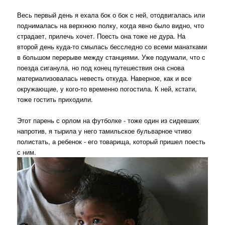
Весь первый день я ехала бок о бок с ней, отодвигалась или
поднималась на верхнюю полку, когда явно было видно, что
страдает, прилечь хочет. Поесть она тоже не дура. На
второй день куда-то смылась бесследно со всеми манатками
в большом перерыве между станциями. Уже подумали, что с
поезда сиганула, но под конец путешествия она снова
материализовалась невесть откуда. Наверное, как и все
окружающие, у кого-то временно погостила. К ней, кстати,
тоже гостить приходили.
Этот парень с орлом на футболке - тоже один из сидевших
напротив, я тырила у него тамильское бульварное чтиво
полистать, а ребенок - его товарища, который пришел поесть
с ним.