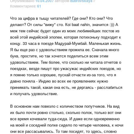
Опубликовано
10.04.2007
автором
dubrovskaya
//
Комментариев:
61
Что за цифра в тыщу читателей? Где они? Кто они? Что
делают? От силы "вижу" сто. Кoi baat nahin, значится :))) А
меж тем сейчас будет один из моих любимейших постов из
всей этой индийской эпопеи, которая потихоньку подходит к
концу. 33 часа в поезде Мадурай-Мумбай. Маленькая жизнь.
Я бы еще раз с удовольствием прожила ее. Сначала много
букв, простите, но так хочется поделиться всем этим
удовольствием. Тем более, что сколько ни читала отчетов о
поездках, везде пишут про ужасужас индийских поездов, но
я помню только хорошее, пускай отчасти из-за того, что я
давно поняла - Индию во всех ее проявлениях нужно
принимать такой, какая она есть, не дергаясь - расслабиться
и получать удовольствие.
В основном нам повезло с количеством попутчиков. На вид
их было почти ровно столько, сколько полок, только вот они
все время кочевали туда-сюда. И даже если одновременно
на моей и соседней полке сидело по четыре человека, к ночи
они все рассасывались. То там посидят, то здесь, словно