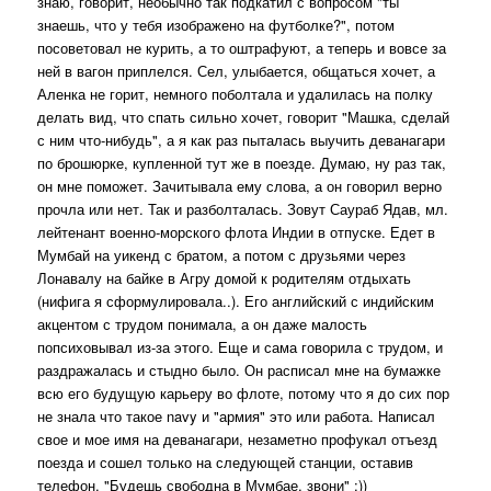
знаю, говорит, необычно так подкатил с вопросом "ты
знаешь, что у тебя изображено на футболке?", потом
посоветовал не курить, а то оштрафуют, а теперь и вовсе за
ней в вагон приплелся. Сел, улыбается, общаться хочет, а
Аленка не горит, немного поболтала и удалилась на полку
делать вид, что спать сильно хочет, говорит "Машка, сделай
с ним что-нибудь", а я как раз пыталась выучить деванагари
по брошюрке, купленной тут же в поезде. Думаю, ну раз так,
он мне поможет. Зачитывала ему слова, а он говорил верно
прочла или нет. Так и разболталась. Зовут Саураб Ядав, мл.
лейтенант военно-морского флота Индии в отпуске. Едет в
Мумбай на уикенд с братом, а потом с друзьями через
Лонавалу на байке в Агру домой к родителям отдыхать
(нифига я сформулировала..). Его английский с индийским
акцентом с трудом понимала, а он даже малость
попсиховывал из-за этого. Еще и сама говорила с трудом, и
раздражалась и стыдно было. Он расписал мне на бумажке
всю его будущую карьеру во флоте, потому что я до сих пор
не знала что такое navy и "армия" это или работа. Написал
свое и мое имя на деванагари, незаметно профукал отъезд
поезда и сошел только на следующей станции, оставив
телефон. "Будешь свободна в Мумбае, звони" :))