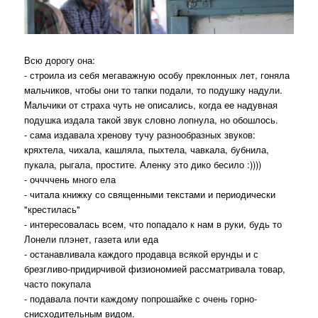
Всю дорогу она:
- строила из себя мегаважную особу преклонных лет, гоняла
мальчиков, чтобы они то тапки подали, то подушку надули.
Мальчики от страха чуть не описались, когда ее надувная
подушка издала такой звук словно лопнула, но обошлось.
- сама издавала хренову тучу разнообразных звуков:
кряхтела, чихала, кашляла, пыхтела, чавкала, бубнила,
пукала, рыгала, простите. Аленку это дико бесило :))))
- оччччень много ела
- читала книжку со священными текстами и периодически
"крестилась"
- интересовалась всем, что попадало к нам в руки, будь то
Лонели плэнет, газета или еда
- останавливала каждого продавца всякой ерунды и с
брезгливо-придирчивой физиономией рассматривала товар,
часто покупала
- подавала почти каждому попрошайке с очень горно-
снисходительным видом.