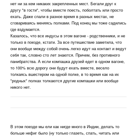
нет ни за кем никаких закрепленных мест. Бегали друг к
другу "в гости", чтобы вместе поесть, поболтать или просто
ехать. Даже спали в разное время в разных местах, не
сговариваясь меняясь полками. Под конец мы тоже садились
где вздумается.
Казалось, что все индусы в этом вагоне - родственники, и не
только в поезде, кстати. За все путешествие заметила, что
они вообще между собой очень легко идут на контакт и ведут
себя так, словно сто лет знаются. Причем, без противного
панибратства. А если компашка друзей едет в одном вагоне,
то 100% всю дорогу они будут ехать вместе, весело
толкаясь вшестером на одной полке, в то время как на их
"родных" полках толкаются другие компашки или вообще
никого нет.
В этом поезде мы ели как нигде много в Индии, делать то
больше нефиг было (ну только глазеть, спать, читать или