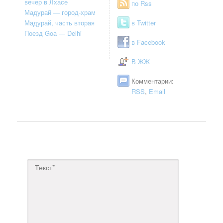
вечер в Лхасе
по Rss
Мадурай — город-храм
Мадурай, часть вторая
в Twitter
Поезд Goa — Delhi
в Facebook
В ЖЖ
Комментарии:
RSS
,
Email