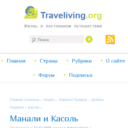
Жизнь в постоянном путешествии
Поиск
Traveliving
Главное
Главная
Страны
Перейти
Перейти
Рубрики
О сайте
меню
Форум
к
к
Подписка
основному
дополнительному
Главная страница
Индия
Химачал Прадеш
Долина
»
»
»
содержимому
содержимому
Парвати
Касоль
»
»
Манали и Касоль
Опубликовано
12.10.2009
автором
dubrovskaya
//