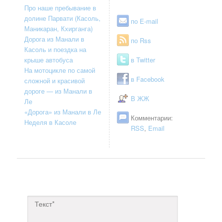
Про наше пребывание в
долине Парвати (Касоль,
по E-mail
Маникаран, Кхирганга)
Дорога из Манали в
по Rss
Касоль и поездка на
крыше автобуса
в Twitter
На мотоцикле по самой
в Facebook
сложной и красивой
дороге — из Манали в
В ЖЖ
Ле
«Дорога» из Манали в Ле
Комментарии:
Неделя в Касоле
RSS
,
Email