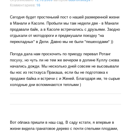
Комментариев:
16
Сегодня будет простенький пост о нашей размеренной жизни
в Манали и Касоле. Пробыли мы там недели две - в Манали
продавали байк, а в Касоле встречались с друзьями. Заодно
отдыхали от мотодороги и предвкушали поездку "на
перекладных" в Дели. Давно мы не были "пешеходами" ))
Погода дала нам проскочить по приезду перевал Ротанг
посуху, но чуть ли не тем же вечером в долине Куллу снова
начались дожди. Мы несколько дней совсем не высовывали
бы нос из гестхауса Пракаша, если бы не подготовка к
продаже байка и встречи с
и Женей. Благодаря им, те сырые
холодные дни вспоминаются теплыми )
Вот облака пришли в наш сад. В саду кстати, я впервые в
жизни видела гранатовое дерево с почти спелыми плодами,