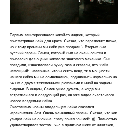
Первым заинтересовался какой-то индиец, который
присматривал байк для брата. Сказал, что перезвонит позже,
но к тому времени мы байк уже продали ). Вторым был
русский парень Семен, который был не очень опытен и
пригласил для оценки какого-то знакомого механика. Они
поездили, изнасиловали ручку газа и сказали, что "байк
немощный", наверняка, чтобы сбить цену, тк в мощности
нашего байка мы не сомневались, поднявшись нормально на
5400м с двумя тяжеленными рюкзаками и мной на заднем
сиденьи. В общем, Семен ушел думать, а когда мы
встретили его в следующий раз, он уже видел счастливого
нового владельца байка.
Счастливым новым владельцем байка оказался
израильтянин Аси. Очень улыбчивый парень. Сказал, что как
увидел байк на обочине, сразу понял "он мой" ))). Полностью
удовлетворился тестом, был в приятном шоке от ништяков,