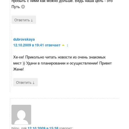
пробыть с ними как можно дольше. Ведь наша цель - это
Путь 🙂
↓
Ответить
dubrovskaya
12.10.2009 в 19:41
отвечает
:
Хе-хе! Прикольно читать новости из очень знакомых
мест )) Удачи в планировании и осуществлении! Привет
Жене!
↓
Ответить
bijou_nsk
12.10.2009 в 15:38
говорит: