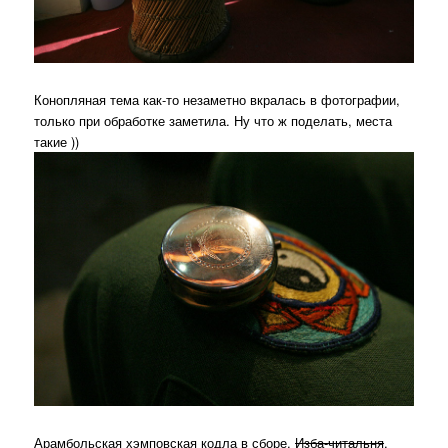
Конопляная тема как-то незаметно вкралась в фотографии,
только при обработке заметила. Ну что ж поделать, места
такие ))
Арамбольская хэмповская кодла в сборе.
Изба-читальня
.