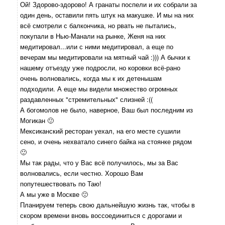
Ой! Здорово-здорово! А гранаты поспели и их собрали за
один день, оставили пять штук на макушке. И мы на них
всё смотрели с балкончика, но рвать не пытались,
покупали в Нью-Манали на рынке, Женя на них
медитировал...или с ними медитировал, а еще по
вечерам мы медитировали на мятный чай :))) А бычки к
нашему отъезду уже подросли, но коровки всё-рано
очень волновались, когда мы к их детенышам
подходили. А еще мы видели множество огромных
раздавленных "стремительных" слизней :((
А богомолов не было, наверное, Ваш был последним из
Могикан 🙂
Мексиканский ресторан уехал, на его месте сушили
сено, и очень нехватало синего байка на стоянке рядом
🙂
Мы так рады, что у Вас всё получилось, мы за Вас
волновались, если честно. Хорошо Вам
попутешествовать по Таю!
А мы уже в Москве 🙁
Планируем теперь свою дальнейшую жизнь так, чтобы в
скором времени вновь воссоединиться с дорогами и