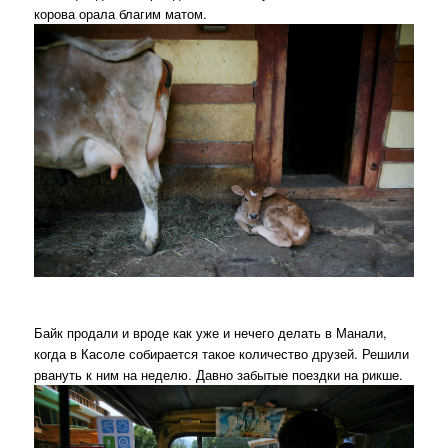
корова орала благим матом.
Байк продали и вроде как уже и нечего делать в Манали,
когда в Касоле собирается такое количество друзей. Решили
рвануть к ним на неделю. Давно забытые поездки на рикше.