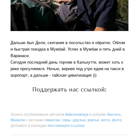
Дальше был Дели, скитания в посольство и обратно. Облом
и быстрая поездка в Мумбай. Успех в Мумбае и пять дней в
Варанаси.
Сегодня последний день торчим в Калькутте, может хоть к
реке прогуляемся. Ночью, вернее под утро едем на такси в
аэропорт, а дальше - тайская цивилизация )))
Поддержать нас ссылкой:
Запись опубликована автором
dubrovskaya
в рубрике
Касоль
,
Манали
с метками
гималаи
,
горы
,
друзья
,
жилье
,
мото
,
фото
.
Добавьте в закладки
постоянную ссылку
.