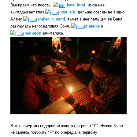
Выбираем что поесть.
kate_html
, из-за нее
выглядывает глаз
ivan_alb
, дальше совсем не видно
Алену
amber_n_sand
, тычет в нее пальцем ее Ваня,
размылась непоседливая Соня,
zlata-ka
и
real-moz
зачитались.
В тот вечер мы надорвали животы, играя в "Я". Нужно было
не смеясь говорить "Я" по очереди, а первому