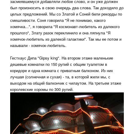
засмеявшемуся добавляли любое слово, и он уже должен
был произносить в свою очередь два слова. Так доходило до
целых предложений. Мы со Златой и Соней били рекорды по
смешливости. Соня говорила "Я не понимаю, какого
хомячка...", я говорила "Я космонавт-любитель из далекого
прошлого", Злату разок переклинило и она ляпнула "Я
хомячок-любитель из далекой галактики". Так мы ее потом и
называли - хомячок-любитель.
Гестхаус Дипа "Gipsy king". На втором этаже маленькие
дешевые комнатки по 150 рупий с общим туалетом в
коридоре и одна комната с приватным балконом. Из них
лучшая (солнечная и сухая) - та, в которой жили мы, с
выходом на общий балкончик с чилаутом. На третьем этаже
королевские хоромы по 300 рупий.