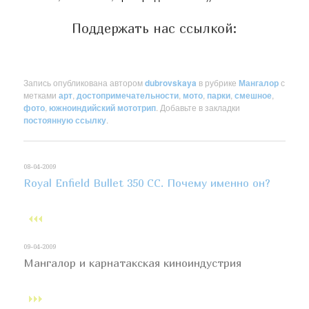
Поддержать нас ссылкой:
Запись опубликована автором
dubrovskaya
в рубрике
Мангалор
с
метками
арт
,
достопримечательности
,
мото
,
парки
,
смешное
,
фото
,
южноиндийский мототрип
. Добавьте в закладки
постоянную ссылку
.
08-04-2009
Royal Enfield Bullet 350 CC. Почему именно он?
09-04-2009
Мангалор и карнатакская киноиндустрия