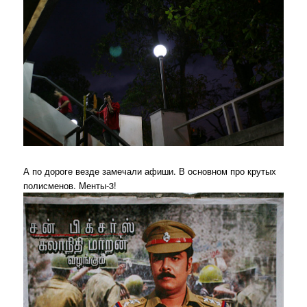
А по дороге везде замечали афиши. В основном про крутых
полисменов. Менты-3!