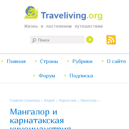
Жизнь в постоянном путешествии
Поиск
Traveliving
Главное
Главная
Страны
Перейти
Перейти
Рубрики
О сайте
меню
Форум
к
к
Подписка
основному
дополнительному
Главная страница
Индия
Карнатака
Мангалор
»
»
»
»
содержимому
содержимому
Мангалор и
карнатакская
киноиндустрия