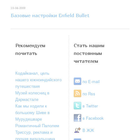
10-04-2009
Базовые настройки Enfield Bullet
Рекомендуем
Стать нашим
почитать
постоянным
читателем
Кодайканал, цель
нашего южноиндийского
по E-mail
путешествия
Музей колесниц в
по Rss
Дармастале
Как мы ходили к
в Twitter
большому Шиве в
в Facebook
Мурудешваре
Романтичный Палолем
В ЖЖ
Триссур, реклама и
прочая визуальщина