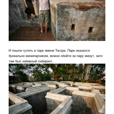
И пошли гулять в парк имени Тагора. Парк оказался
буквально минипарчиком, можно обойти за пару минут, зато
там был забавный лабиринт.