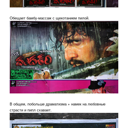
Обещает бамбу-массаж с щекотанием пилой.
В общем, побольше драматизма + намек на любовные
страсти и пипл схавает.