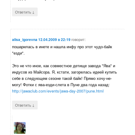
↓
Ответить
alisa_igorevna
12.04.2009 в 22:19
говорит:
пошарилась в инете и нашла инфу про этот чудо-байк
"езди".
Это не что иное, как совместное детище завода "Ява" и
индусов из Майсора. Я, кстати, загорелась идеей купить
себе в следующем сезоне такой байк! Прямо хочу-не-
могу! Фотки с ява-езди-слета в Пуне два года назад:
http://jawaclub.com/events/jawa-day-2007/pune.html
↓
Ответить