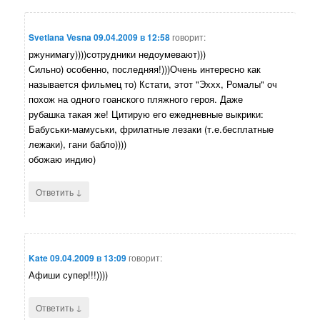
Svetlana Vesna
09.04.2009 в 12:58
говорит:
ржунимагу))))сотрудники недоумевают)))
Сильно) особенно, последняя!)))Очень интересно как
называется фильмец то) Кстати, этот "Эххх, Ромалы" оч
похож на одного гоанского пляжного героя. Даже
рубашка такая же! Цитирую его ежедневные выкрики:
Бабуськи-мамуськи, фрилатные лезаки (т.е.бесплатные
лежаки), гани бабло))))
обожаю индию)
↓
Ответить
Kate
09.04.2009 в 13:09
говорит:
Афиши супер!!!))))
↓
Ответить