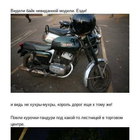
Видели байк невиданной модели. Езди!
и ведь не хухры-мухры, король дорог еще к тому же!
Поели курочки-тандури под какой-то лестницей в торговом
центре.