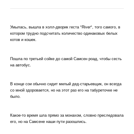
Умылась, вышла в холл-дворик геста "River", того самого, в
котором трудно подсчитать количество одинаковых белых
котов и кошек.
Пошла по третьей сойке до самой Самсен роад, чтобы сесть
на автобус.
В конце сои обычно сидит милый дед-старьевщик, он всегда
со мной здоровается, но на этот раз его на табуреточке не
было.
Какое-то время шла прямо за монахом, словно преследовала
его, но на Самсене наши пути разошлись.