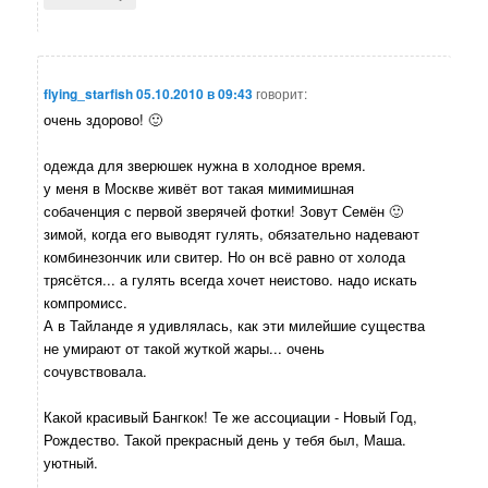
flying_starfish
05.10.2010 в 09:43
говорит:
очень здорово! 🙂
одежда для зверюшек нужна в холодное время.
у меня в Москве живёт вот такая мимимишная
собаченция с первой зверячей фотки! Зовут Семён 🙂
зимой, когда его выводят гулять, обязательно надевают
комбинезончик или свитер. Но он всё равно от холода
трясётся... а гулять всегда хочет неистово. надо искать
компромисс.
А в Тайланде я удивлялась, как эти милейшие существа
не умирают от такой жуткой жары... очень
сочувствовала.
Какой красивый Бангкок! Те же ассоциации - Новый Год,
Рождество. Такой прекрасный день у тебя был, Маша.
уютный.