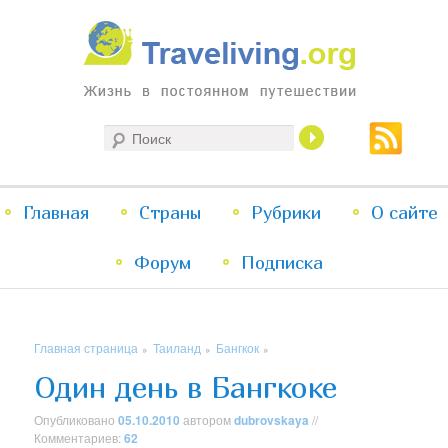
Жизнь в постоянном путешествии
Поиск
Traveliving
Главное
Главная
Страны
Перейти
Перейти
Рубрики
О сайте
меню
Форум
к
к
Подписка
основному
дополнительному
Главная страница
Таиланд
Бангкок
»
»
»
содержимому
содержимому
Один день в Бангкоке
Опубликовано
05.10.2010
автором
dubrovskaya
//
Комментариев:
62