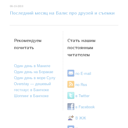
06-10-2010
Последний месяц на Бали: про друзей и съемки
Рекомендуем
Стать нашим
почитать
постоянным
читателем
Один день в Маниле
Один день на Боракае
по E-mail
Один день в море Сулу
Overstay — дешевый
по Rss
гестхаус в Бангкоке
Шоппинг в Бангкоке
в Twitter
в Facebook
В ЖЖ