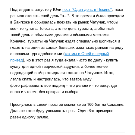
Подглядев в августе у Юли
пост "Один день в Пекине"
, тоже
решила отснять свой день "в...". В то время я была проездом
в Бангкоке и собиралась поехать на рынок Чатучак, чтобы
кое-что купить. То есть, это не день туриста, а обычный
такой день с обычными делами и обычными местами.
Конечно, туристы на Чатучак ездят специально шопиться и
глазеть на один из самых больших азиатских рынков на ряду
с прочими турнадобностями (
как мы с Олей в первый
приезд
), но в этот раз я туда ехала чисто по делу - купить
куклу для одной творческой задумки, а более менее
подходящий выбор ожидался только на Чатучаке. Итак,
легла спать и настроилась, что завтра буду
фотографировать все подряд - что делаю и что вижу, где
сплю и что ем, без прикрас и выбора.
Проснулась в своей простой комнатке за 160 бат на Самсене.
Дальше тоже буду упоминать цены. Один бат примерно
равен одному рублю.