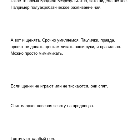
какое-то время бродила безрезультатно, зато видела всякое.
Например полуакробатическое разливание чая.
А вот и щенята. Срочно умиляемся. Таблички, правда,
просят не давать щенкам лизать ваши руки, и правильно.
Можно просто мимимикать.
Если щенки не играют или не тискаются, они спят.
Спят сладко, навевая зевоту на продавцов.
Третируют слабый пол.