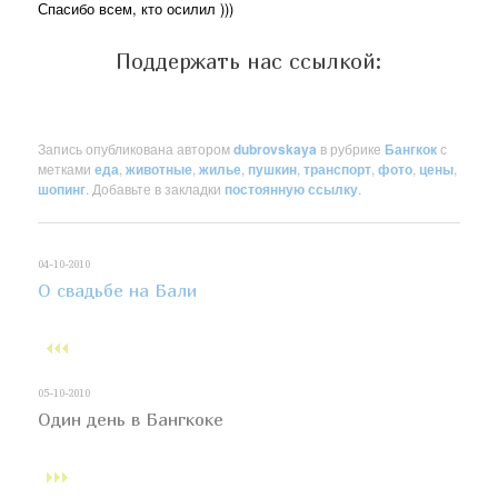
Спасибо всем, кто осилил )))
Поддержать нас ссылкой:
Запись опубликована автором
dubrovskaya
в рубрике
Бангкок
с
метками
еда
,
животные
,
жилье
,
пушкин
,
транспорт
,
фото
,
цены
,
шопинг
. Добавьте в закладки
постоянную ссылку
.
04-10-2010
О свадьбе на Бали
05-10-2010
Один день в Бангкоке