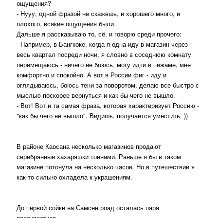
ощущения?
- Нууу, одной фразой не скажешь, и хорошего много, и
плохого, всякие ощущения были.
Дальше я рассказываю то, сё, и говорю среди прочего:
- Например, в Бангкоке, когда я одна иду в магазин через
весь квартал посреди ночи, я словно в соседнюю комнату
перемещаюсь - ничего не боюсь, могу идти в пижаме, мне
комфортно и спокойно. А вот в России фиг - иду и
оглядываюсь, боюсь тени за поворотом, делаю все быстро с
мыслью поскорее вернуться и как бы чего не вышло.
- Вот! Вот и та самая фраза, которая характеризует Россию -
"как бы чего не вышло". Видишь, получается уместить. ))
В районе Каосана несколько магазинов продают
серебрянные хахаряшки тоннами. Раньше я бы в таком
магазине потонула на несколько часов. Но в путешествии я
как-то сильно охладела к украшениям.
До первой сойки на Самсен роад осталась пара
перекрестков.