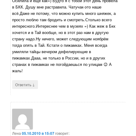
Осилила и ещё как=) Будто я с тобой этот день провела
в БКК. Душу мне растравила. Чатучак-это наше
всё.Даже не потому, что можно купить много шняжек, а
просто люблю там бродить и смотреть.Столько всего
интересного.Интереснее чем в музеях =) Как жеж в Бкк
хочется и в Тай вообще, но в этот раз нам в другую
страну надо.Ну ничего, может следующим ноябрём
тогда опять в Тай. Кстати о пижамках. Меня всегда
умиляли тайцы вечером дефелирующие в
пижамках.Дааа, не только в России, но и в других
странах в пижамках не погойдаешься по улицам 😉 А
жаль!
↓
Ответить
Лена
05.10.2010 в 15:07
говорит: