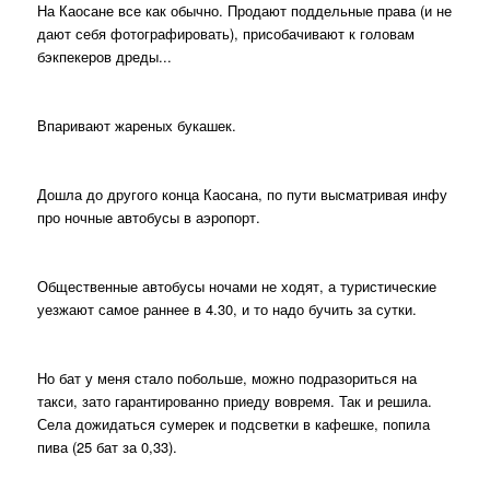
На Каосане все как обычно. Продают поддельные права (и не
дают себя фотографировать), присобачивают к головам
бэкпекеров дреды...
Впаривают жареных букашек.
Дошла до другого конца Каосана, по пути высматривая инфу
про ночные автобусы в аэропорт.
Общественные автобусы ночами не ходят, а туристические
уезжают самое раннее в 4.30, и то надо бучить за сутки.
Но бат у меня стало побольше, можно подразориться на
такси, зато гарантированно приеду вовремя. Так и решила.
Села дожидаться сумерек и подсветки в кафешке, попила
пива (25 бат за 0,33).