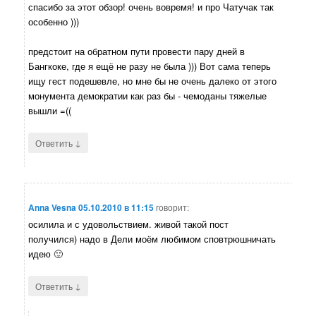
спасибо за этот обзор! очень вовремя! и про Чатучак так
особенно )))
предстоит на обратном пути провести пару дней в
Бангкоке, где я ещё не разу не была ))) Вот сама теперь
ищу гест подешевле, но мне бы не очень далеко от этого
монумента демократии как раз бы - чемоданы тяжелые
вышли =((
↓
Ответить
Anna Vesna
05.10.2010 в 11:15
говорит:
осилила и с удовольствием. живой такой пост
получился) надо в Дели моём любимом сповтрюшничать
идею 🙂
↓
Ответить