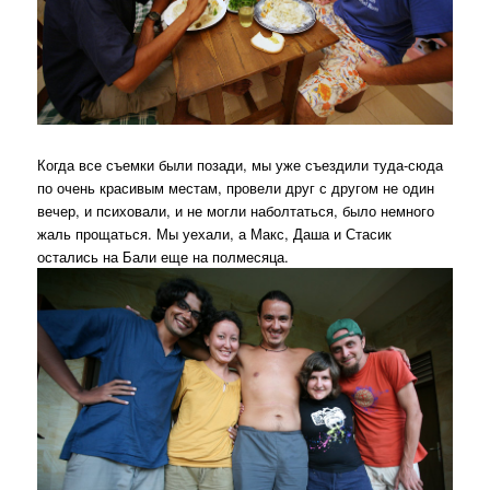
Когда все съемки были позади, мы уже съездили туда-сюда
по очень красивым местам, провели друг с другом не один
вечер, и психовали, и не могли наболтаться, было немного
жаль прощаться. Мы уехали, а Макс, Даша и Стасик
остались на Бали еще на полмесяца.