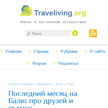
Жизнь в постоянном путешествии
Поиск
Traveliving
Главное
Главная
Страны
Перейти
Перейти
Рубрики
О сайте
меню
Форум
к
к
Подписка
основному
дополнительному
Главная страница
Индонезия
Бали
Убуд
»
»
»
»
содержимому
содержимому
Последний месяц на
Бали: про друзей и
съемки