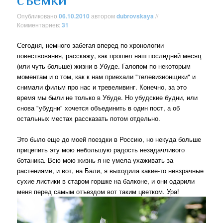
Опубликовано
06.10.2010
автором
dubrovskaya
//
Комментариев:
31
Сегодня, немного забегая вперед по хронологии
повествования, расскажу, как прошел наш последний месяц
(или чуть больше) жизни в Убуде. Галопом по некоторым
моментам и о том, как к нам приехали "телевизионщики" и
снимали фильм про нас и тревеливинг. Конечно, за это
время мы были не только в Убуде. Но убудские будни, или
снова "убудни" хочется объединить в один пост, а об
остальных местах рассказать потом отдельно.
Это было еще до моей поездки в Россию, но некуда больше
прицепить эту мою небольшую радость незадачливого
ботаника. Всю мою жизнь я не умела ухаживать за
растениями, и вот, на Бали, я выходила какие-то невзрачные
сухие листики в старом горшке на балконе, и они одарили
меня перед самым отъездом вот таким цветком. Ура!