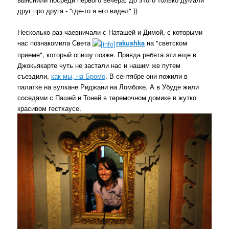
друг про друга - "где-то я его видел" ))
Несколько раз чаевничали с Наташей и Димой, с которыми
нас познакомила Света
rakushka
на "светском
приеме", который опишу позже. Правда ребята эти еще в
Джокьякарте чуть не застали нас и нашим же путем
съездили,
как мы, на Бромо
. В сентябре они пожили в
палатке на вулкане Риджани на Ломбоке. А в Убуде жили
соседями с Пашей и Тоней в теремочном домике в жутко
красивом гестхаусе.