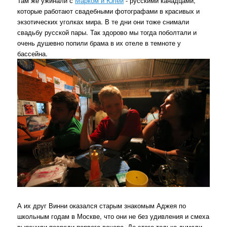
Там же ужинали с
Марком и Юлей
- русскими канадцами,
которые работают свадебными фотографами в красивых и
экзотических уголках мира. В те дни они тоже снимали
свадьбу русской пары. Так здорово мы тогда поболтали и
очень душевно попили брама в их отеле в темноте у
бассейна.
А их друг Винни оказался старым знакомым Аджея по
школьным годам в Москве, что они не без удивления и смеха
выяснили посреди первого вечера. До этого только думали