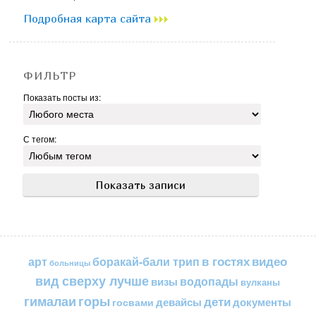
Подробная карта сайта
ФИЛЬТР
Показать посты из:
С тегом:
в гостях
видео
арт
боракай-бали трип
больницы
вид сверху лучше
водопады
визы
вулканы
горы
гималаи
дети
документы
госвами
девайсы