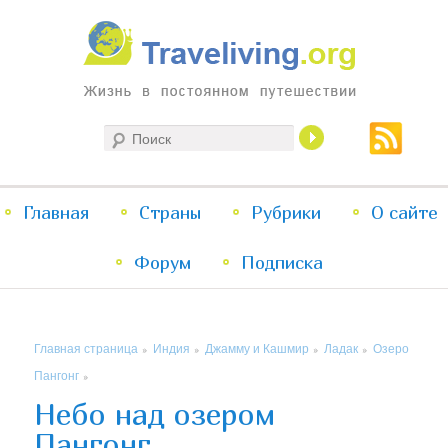
Жизнь в постоянном путешествии
Поиск
Traveliving
Главное
Главная
Страны
Перейти
Перейти
Рубрики
О сайте
меню
Форум
к
к
Подписка
основному
дополнительному
Главная страница
Индия
Джамму и Кашмир
Ладак
Озеро
»
»
»
»
содержимому
содержимому
Пангонг
»
Небо над озером
Пангонг