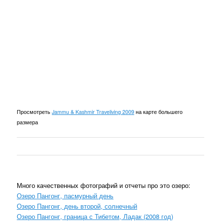
Просмотреть
Jammu & Kashmir Traveliving 2009
на карте большего
размера
Много качественных фотографий и отчеты про это озеро:
Озеро Пангонг, пасмурный день
Озеро Пангонг, день второй, солнечный
Озеро Пангонг, граница с Тибетом, Ладак (2008 год)