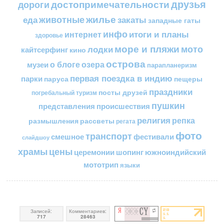
друзья
достопримечательности
дороги
жилье
еда
животные
закаты
западные гаты
инфо
итоги и планы
интернет
здоровье
море и пляжи
мото
лодки
кайтсерфинг
кино
острова
о блоге
озера
музеи
парапланеризм
первая поездка в индию
парки
пещеры
паруса
праздники
посты друзей
погребальный туризм
пушкин
представления
происшествия
религия
репка
размышления
рассветы
регата
фото
транспорт
смешное
фестивали
слайдшоу
цены
храмы
церемонии
шопинг
южноиндийский
мототрип
языки
Записей:
Комментариев:
717
28463