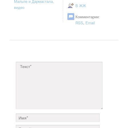
Мальпе и Дармастала,
В ЖЖ
видео
Комментарии:
RSS
,
Email