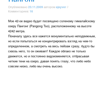
Опубликовано
23.11.2009
автором
ajayver
//
Комментариев:
16
Мое 42-ое видео будет посвящено соленому гималайскому
озеру Пангонг (Pangong Tso), расположенному на высоте
4242 метра.
Поначалу здесь все кажется монументально неподвижным,
но если попытаться не концентрировать взгляд на чем-то
определенном, а смотреть на весь пейзаж сразу, будто бы
сквозь него, то он оживает! Каждое облако не только
движется, но и постоянно видоизменяется, отбрасывая
четкие тени на озеро, давая понять глазу, что либо небо
совсем низко, либо мы очень высоко.