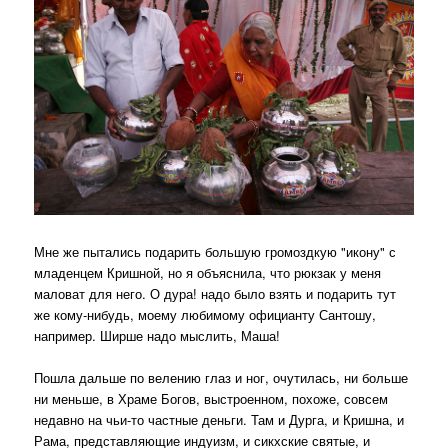
Мне же пытались подарить большую громоздкую "икону" с
младенцем Кришной, но я объяснила, что рюкзак у меня
маловат для него. О дура! надо было взять и подарить тут
же кому-нибудь, моему любимому официанту Сантошу,
например. Ширше надо мыслить, Маша!
Пошла дальше по велению глаз и ног, очутилась, ни больше
ни меньше, в Храме Богов, выстроенном, похоже, совсем
недавно на чьи-то частные деньги. Там и Дурга, и Кришна, и
Рама, представляющие индуизм, и сикхские святые, и