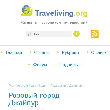
Жизнь в постоянном путешествии
Поиск
Traveliving
Главное
Главная
Страны
Перейти
Перейти
Рубрики
О сайте
меню
Форум
к
к
Подписка
основному
дополнительному
Главная страница
Индия
Раджастан
Джайпур
»
»
»
»
содержимому
содержимому
Розовый город
Джайпур