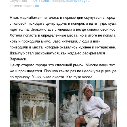
Опубликовано
06.11.2007
автором
dubrovskaya
//
Комментариев:
60
Я как маримбамэн пыталась в первые дни окунуться в город
с головой, исходить центр вдоль и поперек и идти туда, куда
идет толпа. Знакомилась с людьми и везде совала свой нос.
Хотела попасть в определенные места, но в итоге не попала,
хоть и проходила мимо. Зато интуиция, люди и ноги
приводили в места, которые оказались нужнее и интереснее.
Джайпур стал раскрываться, как когда-то раскрывался
Варанаси.
Центр старого города это сплошной рынок. Многие вещи тут
же и производятся. Прошла как-то раз по целой улице резцов
по мрамору. У них была сиеста. Кто пузо чесал...