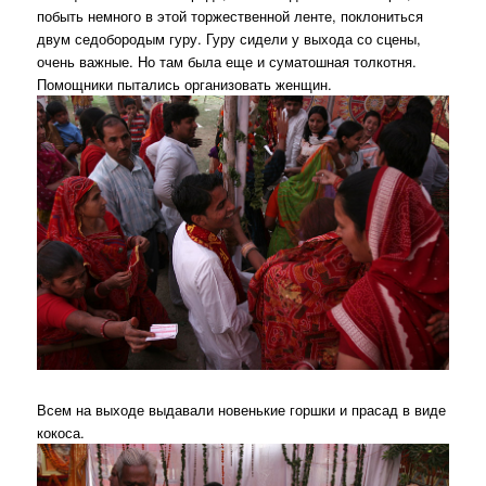
побыть немного в этой торжественной ленте, поклониться
двум седобородым гуру. Гуру сидели у выхода со сцены,
очень важные. Но там была еще и суматошная толкотня.
Помощники пытались организовать женщин.
Всем на выходе выдавали новенькие горшки и прасад в виде
кокоса.