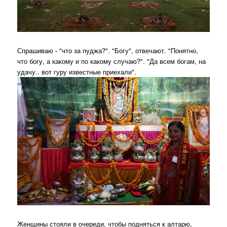
Спрашиваю - "что за пуджа?". "Богу", отвечают. "Понятно,
что богу, а какому и по какому случаю?". "Да всем богам, на
удачу.. вот гуру известные приехали".
Женщины стояли в очереди, чтобы подняться к алтарю,