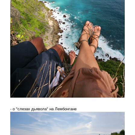
- о "слезах дьявола" на Лембонгане