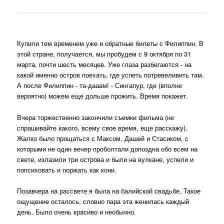
Купили тем временем уже и обратные билеты с Филиппин. В
этой стране, получается, мы пробудем с 9 октября по 31
марта, почти шесть месяцев. Уже глаза разбегаются - на
какой именно остров поехать, где успеть потревеливить там.
А после Филиппин - та-дааам! - Сингапур, где (вполне
вероятно) можем еще дольше прожить. Время покажет.
Вчера торжественно закончили съемки фильма (не
спрашивайте какого, всему свое время, еще расскажу).
Жалко было прощаться с Максом, Дашей и Стасиком, с
которыми не один вечер проболтали допоздна обо всем на
свете, излазили три острова и были на вулкане, успели и
попсиховать и поржать как кони.
Позавчера на рассвете я была на балийской свадьбе. Такое
ощущение осталось, словно пара эта женилась каждый
день. Было очень красиво и необычно.