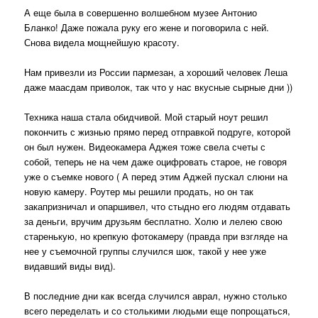
А еще была в совершенно волшебном музее Антонио
Бланко! Даже пожала руку его жене и поговорила с ней.
Снова видела мощнейшую красоту.
Нам привезли из России пармезан, а хороший человек Леша
даже маасдам приволок, так что у нас вкусные сырные дни ))
Техника наша стала обидчивой. Мой старый ноут решил
покончить с жизнью прямо перед отправкой подруге, которой
он был нужен. Видеокамера Аджея тоже свела счеты с
собой, теперь не на чем даже оцифровать старое, не говоря
уже о съемке нового ( А перед этим Аджей пускал слюни на
новую камеру. Роутер мы решили продать, но он так
закапризничал и опаршивел, что стыдно его людям отдавать
за деньги, вручим друзьям бесплатно. Холю и лелею свою
старенькую, но крепкую фотокамеру (правда при взгляде на
нее у съемочной группы случился шок, такой у нее уже
видавший виды вид).
В последние дни как всегда случился аврал, нужно столько
всего переделать и со столькими людьми еще попрощаться,