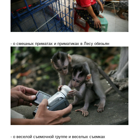
- о смешных приматах и приматиках в Лесу обезьян
- о веселой съемочной группе и веселых съемках