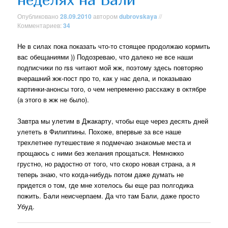
Опубликовано
28.09.2010
автором
dubrovskaya
//
Комментариев:
34
Не в силах пока показать что-то стоящее продолжаю кормить
вас обещаниями )) Подозреваю, что далеко не все наши
подписчики по rss читают мой жж, поэтому здесь повторяю
вчерашний жж-пост про то, как у нас дела, и показываю
картинки-анонсы того, о чем непременно расскажу в октябре
(а этого в жж не было).
Завтра мы улетим в Джакарту, чтобы еще через десять дней
улететь в Филиппины. Похоже, впервые за все наше
трехлетнее путешествие я подмечаю знакомые места и
прощаюсь с ними без желания прощаться. Немножко
грустно, но радостно от того, что скоро новая страна, а я
теперь знаю, что когда-нибудь потом даже думать не
придется о том, где мне хотелось бы еще раз полгодика
пожить. Бали неисчерпаем. Да что там Бали, даже просто
Убуд.