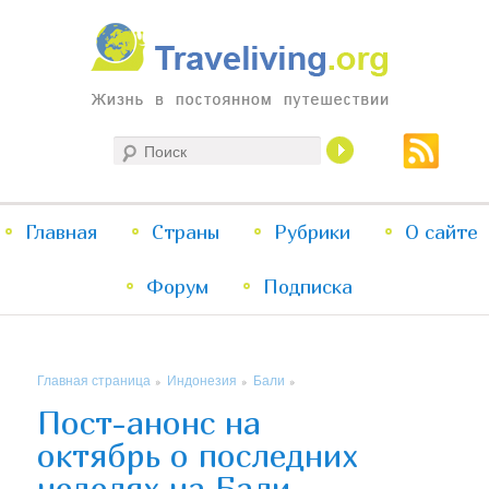
Жизнь в постоянном путешествии
Поиск
Traveliving
Главное
Главная
Страны
Перейти
Перейти
Рубрики
О сайте
меню
Форум
к
к
Подписка
основному
дополнительному
Главная страница
Индонезия
Бали
»
»
»
содержимому
содержимому
Пост-анонс на
октябрь о последних
неделях на Бали