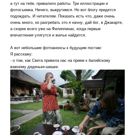
а тут на тебе, привалило работы. Три иллюстрации и
фотосъемка. Ничего, выкрутимся. Но вот блогу придется
подождать. И читателям. Показать есть что, даже очень
очень много, но разгребать это я начну, дай бог, в Джакарте,
а скорее всего уже на Филиппинах, когда первые
впечатления улягутся и жилье найдется.
А вот небольшие фотоанонсы к будущим постам:
Я расскажу:
- о том, как Света привела нас на прием к балийскому
важному дяденьке-шишке.