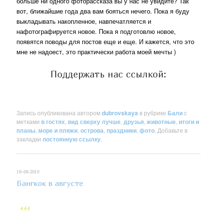
больше ни одного фоторассказа вы у нас не увидите? Так
вот, ближайшие года два вам бояться нечего. Пока я буду
выкладывать накопленное, навпечатляется и
нафотографируется новое. Пока я подготовлю новое,
появятся поводы для постов еще и еще. И кажется, что это
мне не надоест, это практически работа моей мечты )
Поддержать нас ссылкой:
Запись опубликована автором
dubrovskaya
в рубрике
Бали
с
метками
в гостях
,
вид сверху лучше
,
друзья
,
животные
,
итоги и
планы
,
море и пляжи
,
острова
,
праздники
,
фото
. Добавьте в
закладки
постоянную ссылку
.
16-09-2010
Бангкок в августе