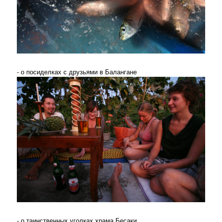
- о посиделках с друзьями в Балангане
- о таинственных уголках храма Бесаки