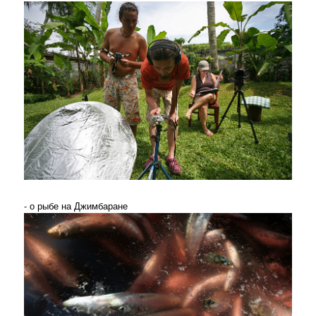
- о рыбе на Джимбаране