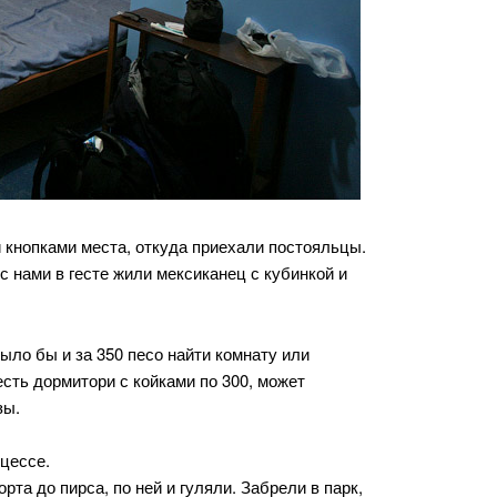
и кнопками места, откуда приехали постояльцы.
 нами в гесте жили мексиканец с кубинкой и
было бы и за 350 песо найти комнату или
есть дормитори с койками по 300, может
зы.
цессе.
та до пирса, по ней и гуляли. Забрели в парк,