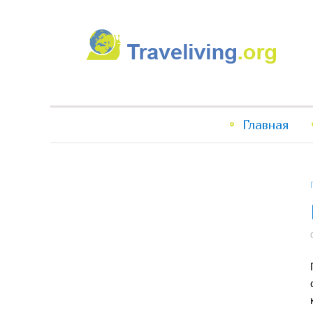
Traveliving
Главное
Главная
меню