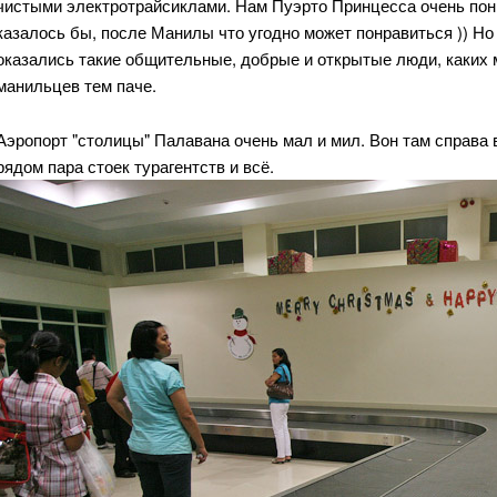
чистыми электротрайсиклами. Нам Пуэрто Принцесса очень понра
казалось бы, после Манилы что угодно может понравиться )) Но
оказались такие общительные, добрые и открытые люди, каких 
манильцев тем паче.
Аэропорт "столицы" Палавана очень мал и мил. Вон там справа 
рядом пара стоек турагентств и всё.