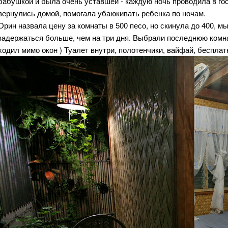
бабушкой и была очень уставшей - каждую ночь проводила в госп
вернулись домой, помогала убаюкивать ребенка по ночам.
Орин назвала цену за комнаты в 500 песо, но скинула до 400, мы
задержаться больше, чем на три дня. Выбрали последнюю комнат
ходил мимо окон ) Туалет внутри, полотенчики, вайфай, беспла