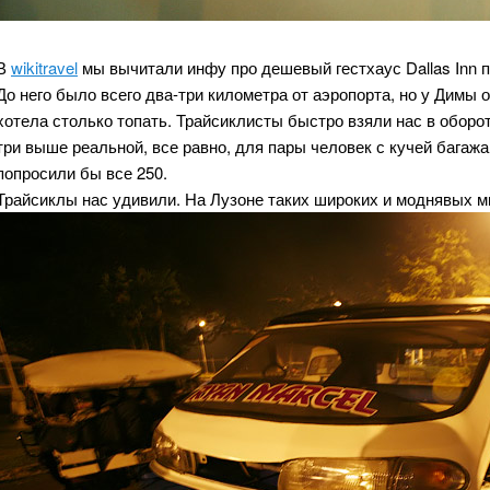
В
wikitravel
мы вычитали инфу про дешевый гестхаус Dallas Inn п
До него было всего два-три километра от аэропорта, но у Димы 
хотела столько топать. Трайсиклисты быстро взяли нас в оборот
три выше реальной, все равно, для пары человек с кучей багажа
попросили бы все 250.
Трайсиклы нас удивили. На Лузоне таких широких и моднявых мы