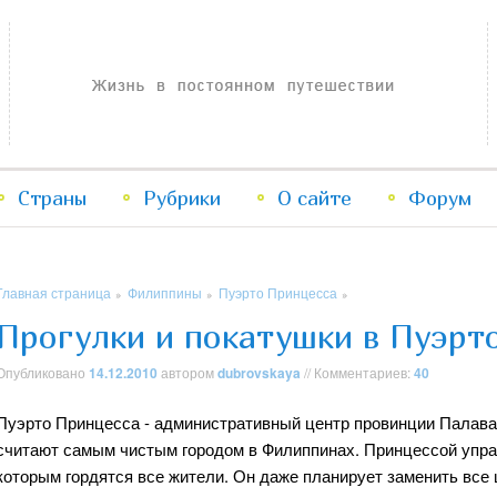
Жизнь в постоянном путешествии
Страны
Рубрики
Перейти
Перейти
О сайте
Форум
к
к
Главная страница
Филиппины
Пуэрто Принцесса
»
»
»
основному
дополнительному
Прогулки и покатушки в Пуэрт
содержимому
содержимому
Опубликовано
14.12.2010
автором
dubrovskaya
// Комментариев:
40
Пуэрто Принцесса - административный центр провинции Палаван
считают самым чистым городом в Филиппинах. Принцессой упра
которым гордятся все жители. Он даже планирует заменить все