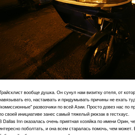
Трайсклист вообще душка. Он сунул нам визитку отеля, от котор
навязывать его, настаивать и придумывать причины не ехать ту
"комиссионные" развозчики по всей Азии. Просто довез нас по п
по своей инициативе занес самый тяжелый рюкзак в гестхаус.
В Dallas Inn оказалась очень приятная хозяйка по имени Орин, 
интересно поболтать, и она всем старалась помочь, чем может. 