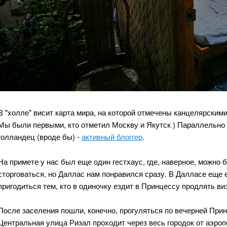
В "холле" висит карта мира, на которой отмечены канцелярским
Мы были первыми, кто отметил Москву и Якутск ) Параллельно с
голландец (вроде бы) -
активный блоггер
.
На примете у нас был еще один гестхаус, где, наверное, можно 
сторговаться, но Даллас нам понравился сразу. В Далласе еще 
пригодиться тем, кто в одиночку ездит в Принцессу продлять ви
После заселения пошли, конечно, прогуляться по вечерней Прин
Центральная улица Ризал проходит через весь городок от аэропор