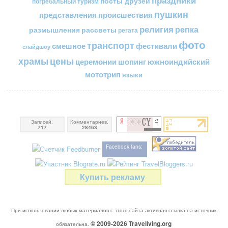
праздники
посты друзей
погребальный туризм
пушкин
представления
происшествия
религия
репка
размышления
рассветы
регата
фото
транспорт
смешное
фестивали
слайдшоу
цены
храмы
церемонии
шопинг
южноиндийский
мототрип
языки
Записей:
Комментариев:
717
28463
Facebook fans:
Купить рекламу
При использовании любых материалов с этого сайта активная ссылка на источник
© 2009-2026
Traveliving
.org
обязательна.