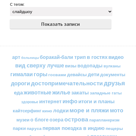
С тегом:
в гостях
видео
арт
боракай-бали трип
больницы
вид сверху лучше
водопады
визы
вулканы
горы
гималаи
дети
документы
госвами
девайсы
друзья
достопримечательности
дороги
жилье
еда
животные
закаты
западные гаты
инфо
итоги и планы
интернет
здоровье
море и пляжи
мото
лодки
кайтсерфинг
кино
острова
о блоге
озера
музеи
парапланеризм
первая поездка в индию
парки
пещеры
паруса