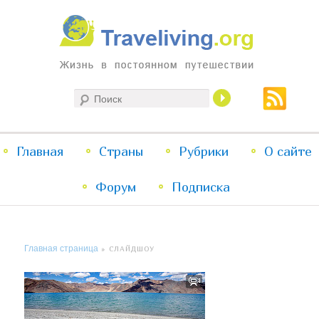
Жизнь в постоянном путешествии
Поиск
Traveliving
Главное
Главная
Страны
Перейти
Перейти
Рубрики
О сайте
меню
Форум
к
к
Подписка
основному
дополнительному
Главная страница
» СЛАЙДШОУ
содержимому
содержимому