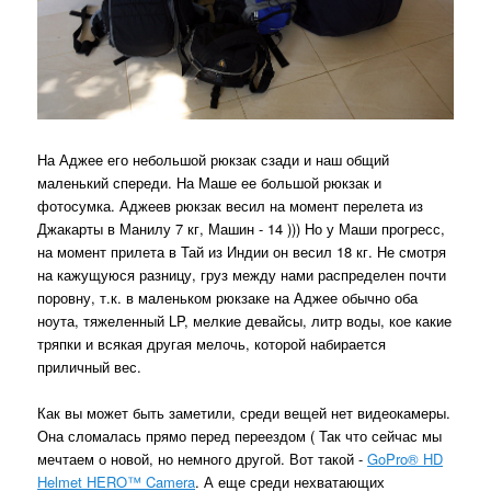
На Аджее его небольшой рюкзак сзади и наш общий
маленький спереди. На Маше ее большой рюкзак и
фотосумка. Аджеев рюкзак весил на момент перелета из
Джакарты в Манилу 7 кг, Машин - 14 ))) Но у Маши прогресс,
на момент прилета в Тай из Индии он весил 18 кг. Не смотря
на кажущуюся разницу, груз между нами распределен почти
поровну, т.к. в маленьком рюкзаке на Аджее обычно оба
ноута, тяжеленный LP, мелкие девайсы, литр воды, кое какие
тряпки и всякая другая мелочь, которой набирается
приличный вес.
Как вы может быть заметили, среди вещей нет видеокамеры.
Она сломалась прямо перед переездом ( Так что сейчас мы
мечтаем о новой, но немного другой. Вот такой -
GoPro® HD
Helmet HERO™ Camera
. А еще среди нехватающих