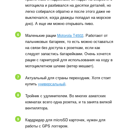
мотоцикла и разбивался на десятки деталей, но
легко собирался обратно и после этого даже не
выключался, когда дважды попадал на морское
дно). А еще им можно открывать пиво.
6
Маленькие рации
Motorola T4502
. Работают от
пальчиковых батареек, то есть можно оставаться
на связи без доступа к розеткам, если как
следует запастись батарейками. Очень хочется
рации с гарнитурой для использования на ходу в
мотоциклетном шлеме (ветер мешает).
7
Актуальный для страны переходник. Хотя стоит
купить
универсальный
.
8
Тройник с удлинителем. Во многих азиатских
комнатах всего одна розетка, и та занята вилкой
вентилятора.
9
Кардридер для microSD карточек, нужен для
работы с GPS логгером.