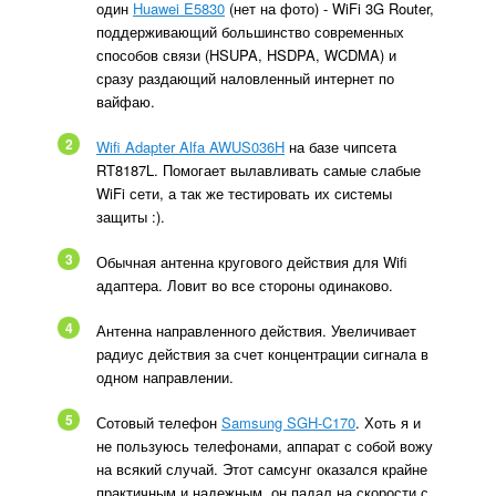
один
Huawei E5830
(нет на фото) - WiFi 3G Router,
поддерживающий большинство современных
способов связи (HSUPA, HSDPA, WCDMA) и
сразу раздающий наловленный интернет по
вайфаю.
2
Wifi Adapter Alfa AWUS036H
на базе чипсета
RT8187L. Помогает вылавливать самые слабые
WiFi сети, а так же тестировать их системы
защиты :).
3
Обычная антенна кругового действия для Wifi
адаптера. Ловит во все стороны одинаково.
4
Антенна направленного действия. Увеличивает
радиус действия за счет концентрации сигнала в
одном направлении.
5
Сотовый телефон
Samsung SGH-C170
. Хоть я и
не пользуюсь телефонами, аппарат с собой вожу
на всякий случай. Этот самсунг оказался крайне
практичным и надежным, он падал на скорости с