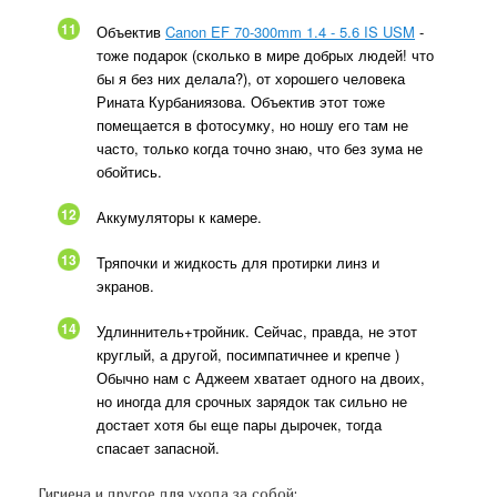
11
Объектив
Canon EF 70-300mm 1.4 - 5.6 IS USM
-
тоже подарок (сколько в мире добрых людей! что
бы я без них делала?), от хорошего человека
Рината Курбаниязова. Объектив этот тоже
помещается в фотосумку, но ношу его там не
часто, только когда точно знаю, что без зума не
обойтись.
12
Аккумуляторы к камере.
13
Тряпочки и жидкость для протирки линз и
экранов.
14
Удлиннитель+тройник. Сейчас, правда, не этот
круглый, а другой, посимпатичнее и крепче )
Обычно нам с Аджеем хватает одного на двоих,
но иногда для срочных зарядок так сильно не
достает хотя бы еще пары дырочек, тогда
спасает запасной.
Гигиена и другое для ухода за собой: