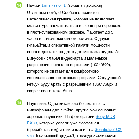
14
Нетбук
Asus 1002HA
(экран 10 дюймов).
Отличный нетбук! Особенно нравится
металлическая крышка, которая не позволяет
клавиатуре впечатываться в экран при переноске
в плотноупакованном рюкзаке. Работает до 5
часов в самом экономном режиме. C двумя
гигабайтами оперативной памяти мощности
вполне достаточно даже для монтажа видео. Из
минусов - слабая видеокарта и маленькое
разрешение экрана по вертикали (1024*600),
которого не хватает для комфортного
использования некоторых программ. Следующий
нетбук буду брать с разрешением 1366*768px и
скорее всего тоже Asus.
15
Наушники. Одни китайские бесплатные с
микрофоном для скайпа, другие мои основные
хорошие наушники. На фотографии
Sony MDR
EX33
, которые успели уже сломаться
(проработав год) и я их заменил на
Sennheiser CX
270
. Как бывший диджей, я всегда скептически