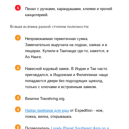
5
Пенал с ручками, карандашами, клеями и прочей
канцелярией.
Всякая всячина разной степени полезности:
1
Непромокаемая герметичная сумка.
Замечательно выручала на лодках, каяках и в
пещерах. Купили в Таиланде где-то, кажется, в
Ао Нанге.
2
Навесной кодовый замок. В Индии и Тае часто
пригождался, в Индонезии и Филиппинах чаще
попадаются двери без подходящих щеколд,
только с ключами и встроенным замком.
3
Визитки Traveliving.org.
4
Набор приборов для еды
от Expedition - нож,
ложка, вилка, открывашка.
5
Путеводитель
Lonely Planet Southeast Asia on a