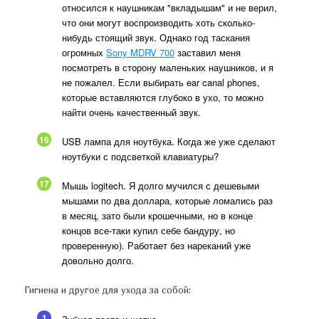
относился к наушникам "вкладышам" и не верил,
что они могут воспроизводить хоть сколько-
нибудь стоящий звук. Однако год таскания
огромных
Sony MDRV 700
заставил меня
посмотреть в сторону маленьких наушников, и я
не пожалел. Если выбирать ear canal phones,
которые вставляются глубоко в ухо, то можно
найти очень качественный звук.
16
USB лампа для ноутбука. Когда же уже сделают
ноутбуки с подсветкой клавиатуры?
17
Мышь logitech. Я долго мучился с дешевыми
мышами по два доллара, которые ломались раз
в месяц, зато были крошечными, но в конце
концов все-таки купил себе бандуру, но
проверенную). Работает без нареканий уже
довольно долго.
Гигиена и другое для ухода за собой:
1