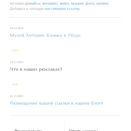
метками
девайсы
,
интернет
,
инфо
,
пушкин
,
фото
,
шопинг
.
Добавьте в закладки
постоянную ссылку
.
09-11-2010
Музей Антонио Бланко в Убуде
10-11-2010
Что в наших рюкзаках?
11-11-2010
Размещение вашей ссылки в нашем блоге
Рекомендуем
Стать нашим