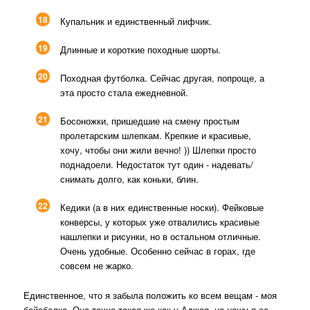
18
Купальник и единственный лифчик.
19
Длинные и короткие походные шорты.
20
Походная футболка. Сейчас другая, попроще, а
эта просто стала ежедневной.
21
Босоножки, пришедшие на смену простым
пролетарским шлепкам. Крепкие и красивые,
хочу, чтобы они жили вечно! )) Шлепки просто
поднадоели. Недостаток тут один - надевать/
снимать долго, как коньки, блин.
22
Кедики (а в них единственные носки). Фейковые
конверсы, у которых уже отвалились красивые
нашлепки и рисунки, но в остальном отличные.
Очень удобные. Особенно сейчас в горах, где
совсем не жарко.
Единственное, что я забыла положить ко всем вещам - моя
бейсболка. Она точно такая же как у Аджея, но ношу я ее