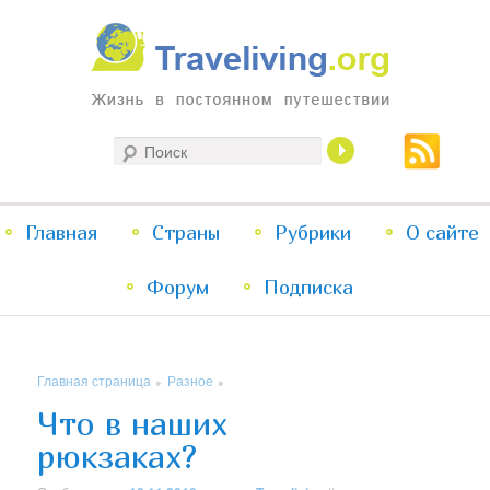
Жизнь в постоянном путешествии
Поиск
Traveliving
Главное
Главная
Страны
Перейти
Перейти
Рубрики
О сайте
меню
Форум
к
к
Подписка
основному
дополнительному
Главная страница
Разное
»
»
содержимому
содержимому
Что в наших
рюкзаках?