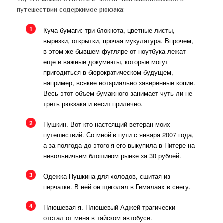
путешествии содержимое рюкзака:
1
Куча бумаги: три блокнота, цветные листы,
вырезки, открытки, прочая мукулатура. Впрочем,
в этом же бывшем футляре от ноутбука лежат
еще и важные документы, которые могут
пригодиться в бюрократическом будущем,
например, всякие нотариально заверенные копии.
Весь этот объем бумажного занимает чуть ли не
треть рюкзака и весит прилично.
2
Пушкин. Вот кто настоящий ветеран моих
путешествий. Со мной в пути с января 2007 года,
а за полгода до этого я его выкупила в Питере на
невольничьем
блошином рынке за 30 рублей.
3
Одежка Пушкина для холодов, сшитая из
перчатки. В ней он щеголял в Гималаях в снегу.
4
Плюшевая я. Плюшевый Аджей трагически
отстал от меня в тайском автобусе.