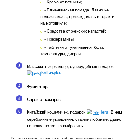
- Крема от потницы;
- Гигиеническая помада. Давно не
пользовалась, пригождалась в горах и
на мотоцикле;
- Средства от женских напастей;
- Презервативы;
- Таблетки от укачивания, боли,
температуры, диареи.
3
Массажка+зеркальце, суперудобный подарок
boil-repka
.
4
Фумигатор.
5
Спрей от комаров.
6
Китайский кошелечек, подарок
leru
. В нем
серебрянные украшения, старые любимые, давно
не ношу, но жалко выбросить.
То, что можно отнести к "хобби" или малополезное в