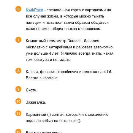
6
KwikPoint
- специальная карта с картинками на
все случаи жизни, в которые можно тыкать
пальцем и пытаться таким образом общаться
даже не имея общих языков с человеком.
7
Комнатный термометр Duracell. Давался
бесплатно с батарейками и работает автономно
уже дольше 4 лет. Я люблю всегда знать, какая
температура и не гадать.
8
Ключи, фонарик, карабинчик и флешка на 4 Гб.
Всегда в кармане.
9
Скотч.
10
Зажигалка.
11
Карманный (!) зонтик, который я к сожалению
недавно забыл на остановке((.
12
Все мои документы.