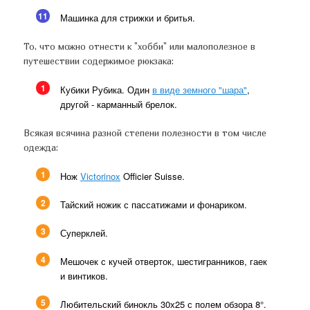
11
Машинка для стрижки и бритья.
То, что можно отнести к "хобби" или малополезное в
путешествии содержимое рюкзака:
1
Кубики Рубика. Один
в виде земного "шара"
,
другой - карманный брелок.
Всякая всячина разной степени полезности в том числе
одежда:
1
Нож
Victorinox
Officier Suisse.
2
Тайский ножик с пассатижами и фонариком.
3
Суперклей.
4
Мешочек с кучей отверток, шестигранников, гаек
и винтиков.
5
Любительский бинокль 30х25 с полем обзора 8°.