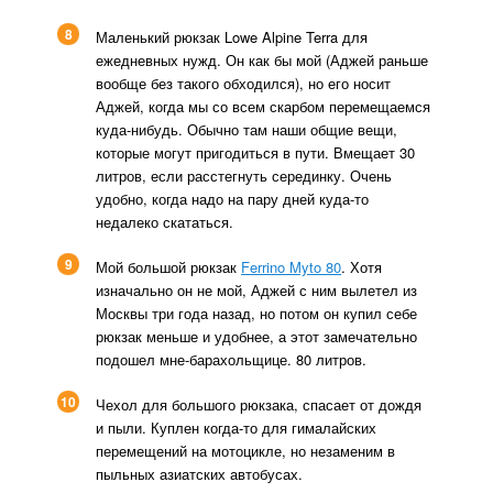
8
Маленький рюкзак Lowe Alpine Terra для
ежедневных нужд. Он как бы мой (Аджей раньше
вообще без такого обходился), но его носит
Аджей, когда мы со всем скарбом перемещаемся
куда-нибудь. Обычно там наши общие вещи,
которые могут пригодиться в пути. Вмещает 30
литров, если расстегнуть серединку. Очень
удобно, когда надо на пару дней куда-то
недалеко скататься.
9
Мой большой рюкзак
Ferrino Myto 80
. Хотя
изначально он не мой, Аджей с ним вылетел из
Москвы три года назад, но потом он купил себе
рюкзак меньше и удобнее, а этот замечательно
подошел мне-барахольщице. 80 литров.
10
Чехол для большого рюкзака, спасает от дождя
и пыли. Куплен когда-то для гималайских
перемещений на мотоцикле, но незаменим в
пыльных азиатских автобусах.