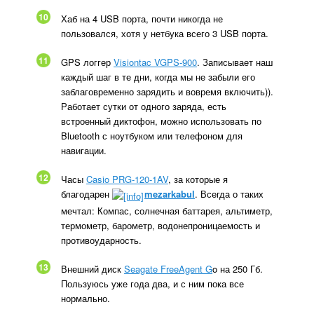
10
Хаб на 4 USB порта, почти никогда не
пользовался, хотя у нетбука всего 3 USB порта.
11
GPS логгер
Visiontac VGPS-900
. Записывает наш
каждый шаг в те дни, когда мы не забыли его
заблаговременно зарядить и вовремя включить)).
Работает сутки от одного заряда, есть
встроенный диктофон, можно использовать по
Bluetooth с ноутбуком или телефоном для
навигации.
12
Часы
Casio PRG-120-1AV
, за которые я
благодарен
mezarkabul
. Всегда о таких
мечтал: Компас, солнечная баттарея, альтиметр,
термометр, барометр, водонепроницаемость и
противоударность.
13
Внешний диск
Seagate FreeAgent G
o на 250 Гб.
Пользуюсь уже года два, и с ним пока все
нормально.