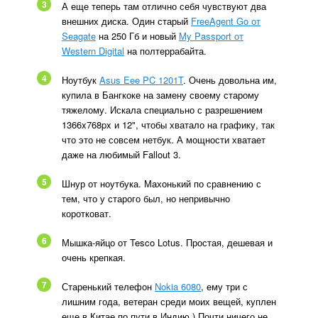
3
А еще теперь там отлично себя чувствуют два
внешних диска. Один старый
FreeAgent Go от
Seagate
на 250 Гб и новый
My Passport от
Western Digital
на полтеррабайта.
4
Ноутбук
Asus Eee PC 1201T
. Очень довольна им,
купила в Бангкоке на замену своему старому
тяжелому. Искала специально с разрешением
1366x768px и 12", чтобы хватало на графику, так
что это не совсем нетбук. А мощности хватает
даже на любимый Fallout 3.
5
Шнур от ноутбука. Махонький по сравнению с
тем, что у старого был, но непривычно
коротковат.
6
Мышка-яйцо от Tesco Lotus. Простая, дешевая и
очень крепкая.
7
Старенький телефон
Nokia 6080
, ему три с
лишним года, ветеран среди моих вещей, куплен
еще в Китае по пути в Индию ) Почти ничего не