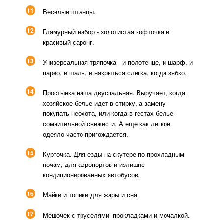
11
Веселые штанцы.
12
Гламурный набор - золотистая кофточка и
красивый саронг.
13
Универсальная тряпочка - и полотенце, и шарф, и
парео, и шаль, и накрыться слегка, когда зябко.
14
Простынка наша двуспальная. Выручает, когда
хозяйское белье идет в стирку, а замену
покупать неохота, или когда в гестах белье
сомнительной свежести. А еще как легкое
одеяло часто пригождается.
15
Курточка. Для езды на скутере по прохладным
ночам, для аэропортов и излишне
кондиционированных автобусов.
16
Майки и топики для жары и сна.
17
Мешочек с труселями, прокладками и мочалкой.