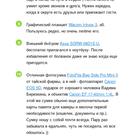
умеет кроме звонков и gprs'а. Нужен изредка,
когда в округе есть друзья или приезжают гости.
8
Графический планшет
Wacom Intuos 3
, а5.
Пользуюсь редко, но очень люблю его.
9
Внешний dvd-ром
Asus SDRW-08D1S-U
,
бесплатно прилагался к ноутбуку. После
избавления от болванок даже не знаю когда еще
пригодится.
10
Отличная фотосумка
FotoFile-Bag Side Pro Mini II
от тайской фирмы, а в ней - фотоаппарат
Canon
EOS 5D
, подарок от хорошего человека Вадима
Березкина, и объектив
Canon EF 17-40mm 1:4L
. В
этой же сумке обычно еще дополнительные
карты памяти для камеры и мелочи первой
необходимости (кошелек, документы и пр.).
Сумку ношу с собой почти всегда. Пару раз
забывала в едальнях, чуть не поседела, но все
обошлось ))