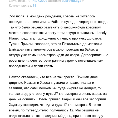
Опубликовано
14.07.2009
автором
dubrovskaya
//
Комментариев:
18
7-го июля, в мой день рождения, совсем не хотелось
просидеть в отеле или на байке в пути до очередного города.
Так что было решено разузнать о каком-нибудь красивом
месте в окрестностях и прогуляться туда с пикником. Lonely
Planet предлагал однодневную пешую прогулку до озера
Тулян. Причем, говорили, что от Пахальгама до местечка
Байсаран пять километров можно проехать на байке, а
оттуда уже семь километров идти до озера. Договорились на
ресепшне на счет встречи ранним утром с потенциальным
проводником и легли спать.
Наутро оказалось, что все не так просто. Пришли двое
дядечек, Рамзан и Хассан, узнали о наших планах и
заявили, что сами пешком мы туда нифига не дойдем, тк
только в одну сторону путь 27 километров и очень вверх, за
день не осилить. Потом пришел Хаджи и они все заспорили.
Хаджи утверждал, что идти туда 17 километров. В то же
время, по путеводителю получалось 12. Мы решили не
надрываться в этот праздничный день, приняли за правду