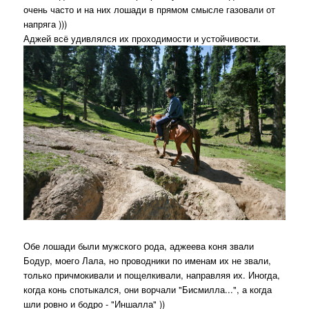
очень часто и на них лошади в прямом смысле газовали от
напряга )))
Аджей всё удивлялся их проходимости и устойчивости.
Обе лошади были мужского рода, аджеева коня звали
Бодур, моего Лала, но проводники по именам их не звали,
только причмокивали и пощелкивали, направляя их. Иногда,
когда конь спотыкался, они ворчали "Бисмилла...", а когда
шли ровно и бодро - "Иншалла" ))