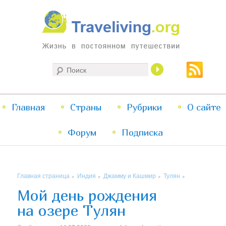
Жизнь в постоянном путешествии
Поиск
Traveliving
Главное
Главная
Страны
Перейти
Перейти
Рубрики
О сайте
меню
Форум
к
к
Подписка
основному
дополнительному
Главная страница
Индия
Джамму и Кашмир
Тулян
»
»
»
»
содержимому
содержимому
Мой день рождения
на озере Тулян