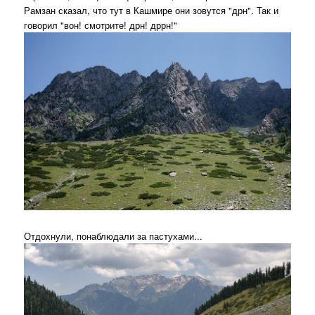
Рамзан сказал, что тут в Кашмире они зовутся "дрн". Так и
говорил "вон! смотрите! дрн! дррн!"
Отдохнули, понаблюдали за пастухами...