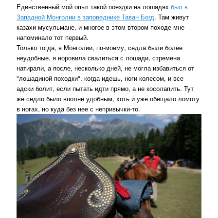
Единственный мой опыт такой поездки на лошадях
был в
Западной Монголии в заповеднике Таван Богд
. Там живут
казахи-мусульмане, и многое в этом втором походе мне
напоминало тот первый.
Только тогда, в Монголии, по-моему, седла были более
неудобные, я норовила свалиться с лошади, стремена
натирали, а после, несколько дней, не могла избавиться от
"лошадиной походки", когда идешь, ноги колесом, и все
адски болит, если пытать идти прямо, а не косолапить. Тут
же седло было вполне удобным, хоть и уже обещало ломоту
в ногах, но куда без нее с непривычки-то.