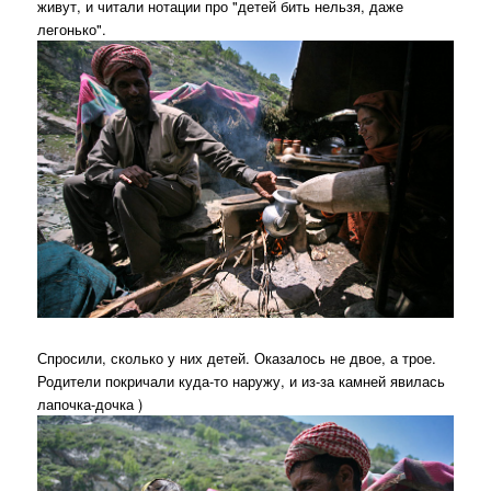
живут, и читали нотации про "детей бить нельзя, даже
легонько".
Спросили, сколько у них детей. Оказалось не двое, а трое.
Родители покричали куда-то наружу, и из-за камней явилась
лапочка-дочка )