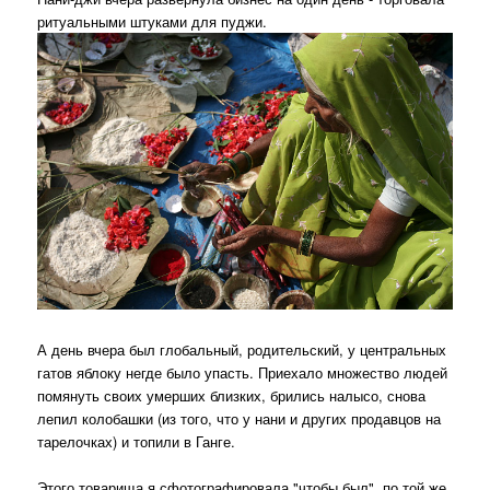
ритуальными штуками для пуджи.
А день вчера был глобальный, родительский, у центральных
гатов яблоку негде было упасть. Приехало множество людей
помянуть своих умерших близких, брились налысо, снова
лепил колобашки (из того, что у нани и других продавцов на
тарелочках) и топили в Ганге.
Этого товарища я сфотографировала "чтобы был", по той же