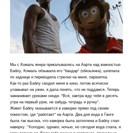
Мы с Комаль вчера прикалывались на Аарти над важностью
Баблу, Комаль обзывала его "бандар" (обезьянка), шлепала
по заднице и переводила стрелки на меня, паразитка.
Как-то раз Баблу сводил меня в кино, потом всячески
уламывал на ужин, я дала понять, что не поддамся. Теперь
заманивает уроками хинди. "Всё, завтра жду тебя в десять
утра на первый урок, не забудь тетрадь и ручку".
Живет Баблу оказывается в каморке прямо под своим
помостом, где "работает" на Аарти. Два дня вода в Ганге
была так высока, что каморка была затоплена и Баблу спал
наверху. "Холодно, однако, ночью, но сегодня вода спала, я
могу вернуться. Если тебе скучно в гестхаусе, приходи ко