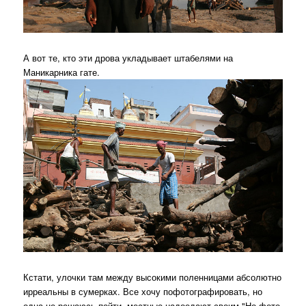
А вот те, кто эти дрова укладывает штабелями на
Маникарника гате.
Кстати, улочки там между высокими поленницами абсолютно
ирреальны в сумерках. Все хочу пофотографировать, но
одна не решаюсь пойти, местные надоедают своим "Но фото