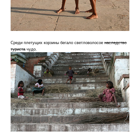
Среди плетущих корзины бегало светловолосое
наследство
туриста
чудо.