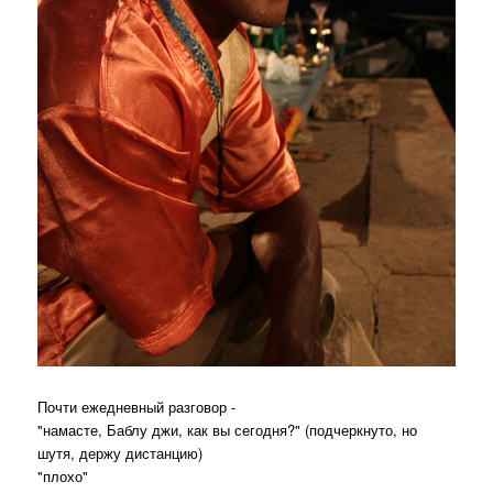
Почти ежедневный разговор -
"намасте, Баблу джи, как вы сегодня?" (подчеркнуто, но
шутя, держу дистанцию)
"плохо"