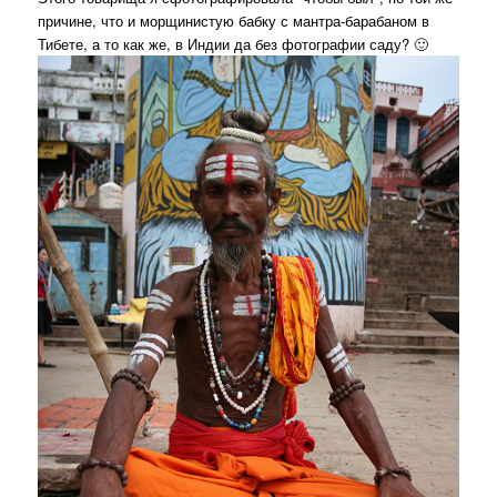
причине, что и морщинистую бабку с мантра-барабаном в
Тибете, а то как же, в Индии да без фотографии саду? 🙂