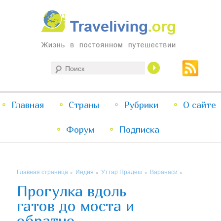
Жизнь в постоянном путешествии
Поиск
Traveliving
Главное
Главная
Страны
Перейти
Перейти
Рубрики
О сайте
меню
Форум
к
к
Подписка
основному
дополнительному
Главная страница
Индия
Уттар Прадеш
Варанаси
»
»
»
»
содержимому
содержимому
Прогулка вдоль
гатов до моста и
обратно