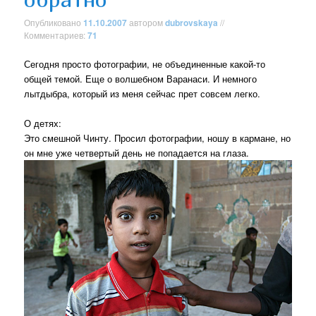
Опубликовано
11.10.2007
автором
dubrovskaya
//
Комментариев:
71
Сегодня просто фотографии, не объединенные какой-то
общей темой. Еще о волшебном Варанаси. И немного
лытдыбра, который из меня сейчас прет совсем легко.
О детях:
Это смешной Чинту. Просил фотографии, ношу в кармане, но
он мне уже четвертый день не попадается на глаза.