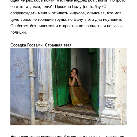
он дыс гат, мэм, плиз". Просила Балу (не Баблу 🙂
сопровождать меня и отбивать индусов, объясняя, что моя
цель вовсе не горящие трупы, но Балу в эти дни неуловим.
Он бегает без лицензии и старается не попадаться на глаза
полиции.
Соседка Госвами. Странная тетя.
Нани-джи вчера развернула бизнес на один день - торговала