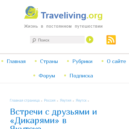
Жизнь в постоянном путешествии
Поиск
Traveliving
Главное
Главная
Страны
Перейти
Перейти
Рубрики
О сайте
меню
Форум
к
к
Подписка
основному
дополнительному
Главная страница
Россия
Якутия
Якутск
»
»
»
»
содержимому
содержимому
Встречи с друзьями и
«Дикарями» в
Якутске