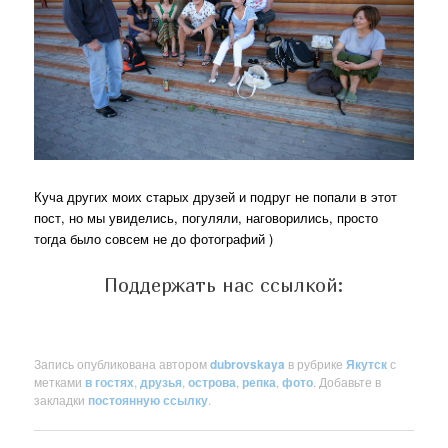
Куча других моих старых друзей и подруг не попали в этот
пост, но мы увиделись, погуляли, наговорились, просто
тогда было совсем не до фотографий )
Поддержать нас ссылкой:
Запись опубликована автором
dubrovskaya
в рубрике
Якутск
с
метками
в гостях
,
друзья
,
острова
,
репка
,
фото
. Добавьте в
закладки
постоянную ссылку
.