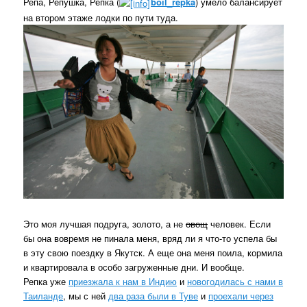
Репа, Репушка, Репка (
boil_repka
) умело балансирует
на втором этаже лодки по пути туда.
Это моя лучшая подруга, золото, а не
овощ
человек. Если
бы она вовремя не пинала меня, вряд ли я что-то успела бы
в эту свою поездку в Якутск. А еще она меня поила, кормила
и квартировала в особо загруженные дни. И вообще.
Репка уже
приезжала к нам в Индию
и
новогодилась с нами в
Таиланде
, мы с ней
два раза были в Туве
и
проехали через