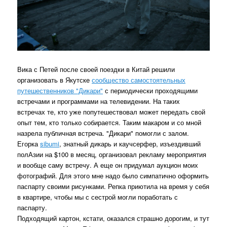
Вика с Петей после своей поездки в Китай решили
организовать в Якутске
сообщество самостоятельных
путешественников "Дикари"
с периодически проходящими
встречами и программами на телевидении. На таких
встречах те, кто уже попутешествовал может передать свой
опыт тем, кто только собирается. Таким макаром и со мной
назрела публичная встреча. "Дикари" помогли с залом.
Егорка
sibumi
, знатный дикарь и каучсерфер, изъездивший
полАзии на $100 в месяц, организовал рекламу мероприятия
и вообще саму встречу. А еще он придумал аукцион моих
фотографий. Для этого мне надо было симпатично оформить
паспарту своими рисунками. Репка приютила на время у себя
в квартире, чтобы мы с сестрой могли поработать с
паспарту.
Подходящий картон, кстати, оказался страшно дорогим, и тут