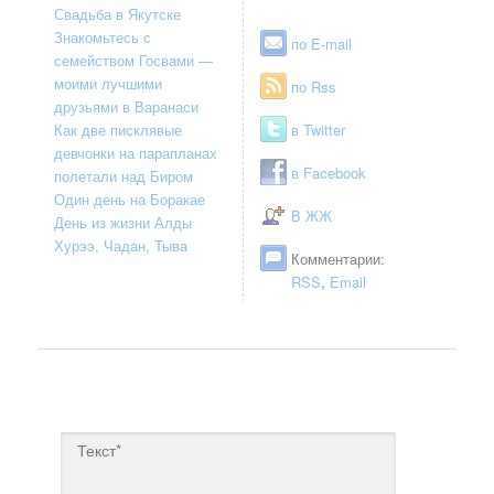
Свадьба в Якутске
Знакомьтесь с
по E-mail
семейством Госвами —
моими лучшими
по Rss
друзьями в Варанаси
Как две писклявые
в Twitter
девчонки на парапланах
в Facebook
полетали над Биром
Один день на Боракае
В ЖЖ
День из жизни Алды
Хурээ, Чадан, Тыва
Комментарии:
RSS
,
Email