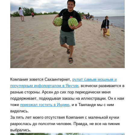
Компания зовется Сахаинтернет,
рулит самым мощным и
популярным инфопорталом в Якутии
, всячески развивается в
разные стороны. Арсен до сих пор периодически меня
поддерживает, подкидывая заказы на иллюстрации. Он к нам
тоже
приезжал гостить в Индию
, и в Таиланде мы с ним
виделись.
За пять лет моего отсутствия Компания с маленькой кучки
разрослась до полсотни человек. Правда, не все на пикник
выбрались.