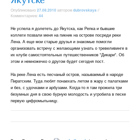
Опубликовано
27.08.2010
автором
dubrovskaya
//
Комментариев:
44
Не успела я долететь до Якутска, как Репка и бывшие
коллеги позвали меня на пикник на острове посреди реки
Лена. А еще мои старые друзья и знакомые помогли
организовать встречу с желающими узнать о тревеливинге в
их клубе самостоятельных путешественников "Дикари". Об
этом и немножечко о другом будет сегодня пост.
На реке Лена есть песчаный остров, называемый в народе
Пиратским. Туда любят понаехать летом в жару с палатками
и без, с удочками и арбузами. Когда-то я там прожила три
безумных дня в свою бурную молодость и угробила в песке
первую цифромыльницу.