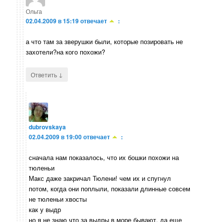
Ольга
02.04.2009 в 15:19
отвечает
:
а что там за зверушки были, которые позировать не
захотели?на кого похожи?
↓
Ответить
dubrovskaya
02.04.2009 в 19:00
отвечает
:
сначала нам показалось, что их бошки похожи на
тюленьи
Макс даже закричал Тюлени! чем их и спугнул
потом, когда они поплыли, показали длинные совсем
не тюленьи хвосты
как у выдр
но я не знаю что за выдры в море бывают, да еще