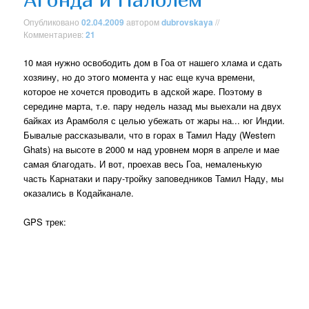
Опубликовано
02.04.2009
автором
dubrovskaya
//
Комментариев:
21
10 мая нужно освободить дом в Гоа от нашего хлама и сдать
хозяину, но до этого момента у нас еще куча времени,
которое не хочется проводить в адской жаре. Поэтому в
середине марта, т.е. пару недель назад мы выехали на двух
байках из Арамболя с целью убежать от жары на... юг Индии.
Бывалые рассказывали, что в горах в Тамил Наду (Western
Ghats) на высоте в 2000 м над уровнем моря в апреле и мае
самая благодать. И вот, проехав весь Гоа, немаленькую
часть Карнатаки и пару-тройку заповедников Тамил Наду, мы
оказались в Кодайканале.
GPS трек: