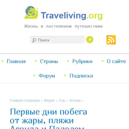
Жизнь в постоянном путешествии
Поиск
Traveliving
Главное
Главная
Страны
Перейти
Перейти
Рубрики
О сайте
меню
Форум
к
к
Подписка
основному
дополнительному
Главная страница
Индия
Гоа
Агонда
»
»
»
»
содержимому
содержимому
Первые дни побега
от жары, пляжи
Агонда и Палолем