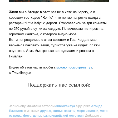
Жили мы в Агонде в этот раз не в хатс на берегу, а в
хорошем гестхаусе "Romio", что прямо напротив входа в
ресторан "Little Italy" с дороги. Сторговались за три комнаты
по 270 рупий в сутки за каждую. По вечерами пили ром на
огромном балконе, с которого видно море.
Вот и попрощались с этим сезоном и Гоа. Когда в мае
вернемся паковать вещи, туристов уже не будет, пляжи
опустеют. А мы быстренько все сделаем и рванем в
Гималаи.
Видео об этой части пробега
можно посмотреть тут
.
4 Travelleague
Поддержать нас ссылкой:
Запись опубликована автором
dubrovskaya
в рубрике
Агонда
,
Палолем
с метками
друзья
,
жилье
,
закаты
,
море и пляжи
,
мото
,
острова
,
фото
,
цены
,
южноиндийский мототрип
. Добавьте в