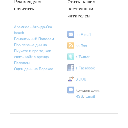
Рекомендуем
Стать нашим
почитать
постоянным
читателем
Арамболь-Агонда-Om
beach
по E-mail
Романтичный Палолем
Про первые дни на
по Rss
Пхукете и про то, как
снять байк в аренду
в Twitter
Палолем
в Facebook
Один день на Боракае
В ЖЖ
Комментарии:
RSS
,
Email