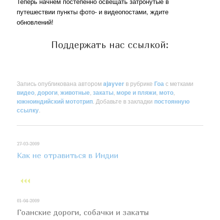
Теперь начнем постепенно освещать затронутые в
путешествии пункты фото- и видеопостами, ждите
обновлений!
Поддержать нас ссылкой:
Запись опубликована автором
ajayver
в рубрике
Гоа
с метками
видео
,
дороги
,
животные
,
закаты
,
море и пляжи
,
мото
,
южноиндийский мототрип
. Добавьте в закладки
постоянную
ссылку
.
27-03-2009
Как не отравиться в Индии
01-04-2009
Гоанские дороги, собачки и закаты