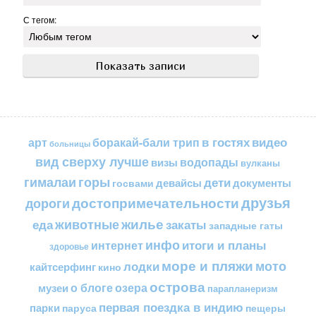
С тегом:
в гостях
видео
арт
боракай-бали трип
больницы
вид сверху лучше
водопады
визы
вулканы
горы
гималаи
дети
документы
госвами
девайсы
друзья
достопримечательности
дороги
жилье
еда
животные
закаты
западные гаты
инфо
итоги и планы
интернет
здоровье
море и пляжи
мото
лодки
кайтсерфинг
кино
острова
о блоге
озера
музеи
парапланеризм
первая поездка в индию
парки
пещеры
паруса