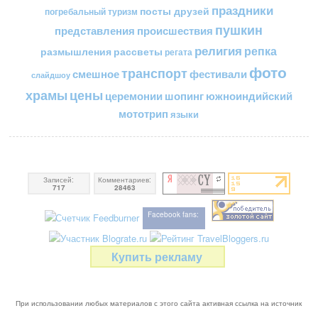
праздники
посты друзей
погребальный туризм
пушкин
представления
происшествия
религия
репка
размышления
рассветы
регата
фото
транспорт
смешное
фестивали
слайдшоу
цены
храмы
церемонии
шопинг
южноиндийский
мототрип
языки
Записей:
Комментариев:
717
28463
Facebook fans:
Купить рекламу
При использовании любых материалов с этого сайта активная ссылка на источник