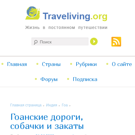
Жизнь в постоянном путешествии
Поиск
Traveliving
Главное
Главная
Страны
Перейти
Перейти
Рубрики
О сайте
меню
Форум
к
к
Подписка
основному
дополнительному
Главная страница
Индия
Гоа
»
»
»
содержимому
содержимому
Гоанские дороги,
собачки и закаты