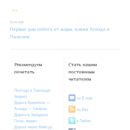
02-04-2009
Первые дни побега от жары, пляжи Агонда и
Палолем
Рекомендуем
Стать нашим
почитать
постоянным
читателем
Полгода в Таиланде
(видео)
по E-mail
Дорога Арамболь —
Агонда — Гокарна
по Rss
Дороги в Западных
Гатах, видео
в Twitter
Дорога через Майсур,