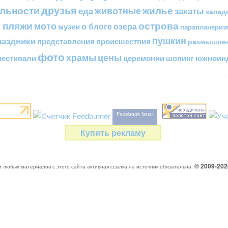
друзья
льности
жилье
еда
животные
закаты
запад
 пляжи
острова
мото
о блоге
озера
музеи
парапланериз
пушкин
раздники
представления
происшествия
размышле
фото
цены
храмы
естивали
церемонии
шопинг
южноинд
Facebook fans:
Купить рекламу
© 2009-20
 любых материалов с этого сайта активная ссылка на источник обязательна.