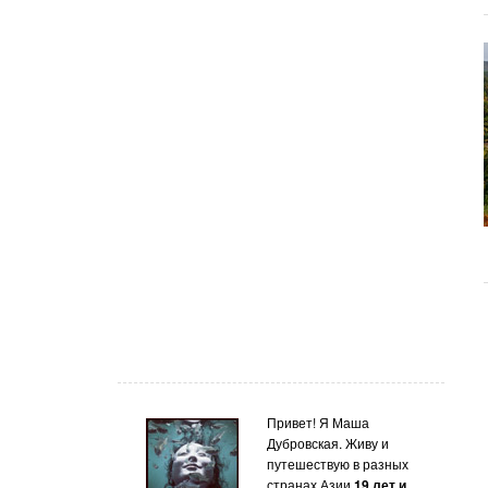
Привет! Я Маша
Дубровская. Живу и
путешествую в разных
странах Азии
19 лет и