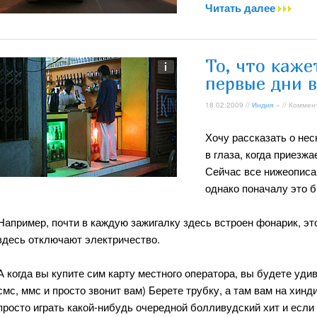
Читать далее
То, что каже
первые дни 
18.02.2009 //
Индия
» // Коммен
Хочу рассказать о не
в глаза, когда приезж
Сейчас все нижеописа
однако поначалу это 
Например, почти в каждую зажигалку здесь встроен фонарик, это
здесь отключают электричество.
А когда вы купите сим карту местного оператора, вы будете уд
смс, ммс и просто звонит вам) Берете трубку, а там вам на хинд
просто играть какой-нибудь очередной болливудский хит и если