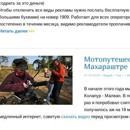
содрать за это деньги)
Чтобы отключить все виды рекламы нужно послать бесплатную 
большими буквами) на номер 1909. Работает для всех операторо
постепенно в течении месяца, видимо рекламодатели проплачива
Читать далее
Мотопутешес
Махараштре
01.02.2009 //
Индия
»
Гоа
» +
М
В начале этого года м
Колапур - Малван. В п
раз я попробовал снят
получилось аж на 18 ми
медленный интернет, советую
скачать видео
перед просмотром 