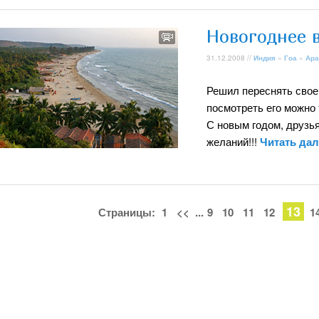
Новогоднее 
31.12.2008 //
Индия
»
Гоа
»
Ара
Решил переснять свое
посмотреть его можно
С новым годом, друзья
желаний!!!
Читать да
13
Страницы:
1
<<
...
9
10
11
12
1