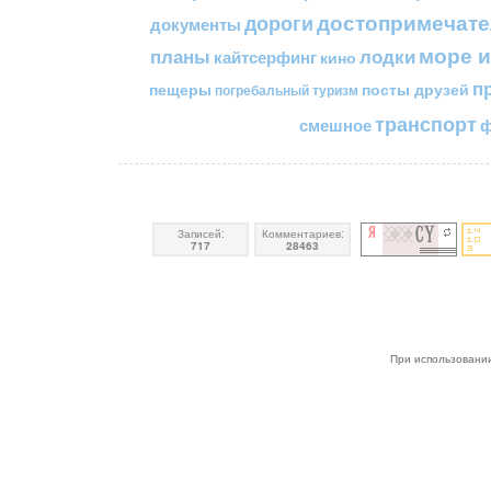
достопримечате
дороги
документы
море и
планы
лодки
кайтсерфинг
кино
п
пещеры
посты друзей
погребальный туризм
транспорт
смешное
ф
Записей:
Комментариев:
717
28463
При использовании