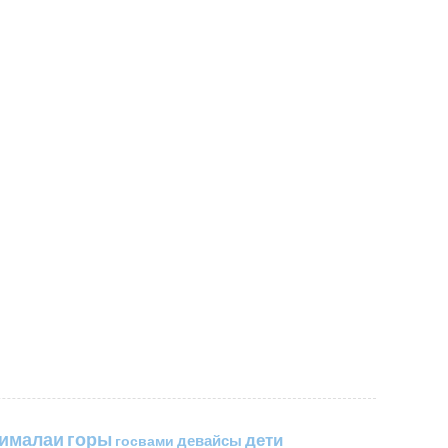
горы
гималаи
дети
госвами
девайсы