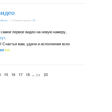
видео
мболь
» // Комментариев:
22
 самое первое видео на новую камеру,
тут
.
! Счаcтья вам, удачи и исполнения всех
лее
4
15
16
17
18
...
>>
23