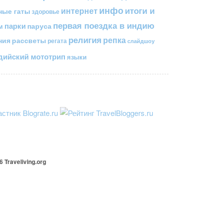
инфо
итоги и
интернет
ные гаты
здоровье
первая поездка в индию
парки
паруса
м
религия
репка
ния
рассветы
регата
слайдшоу
ийский мототрип
языки
26
Traveliving
.org