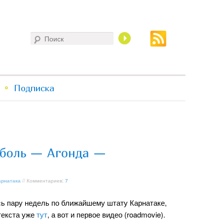
Поиск
Подписка
боль — Агонда —
арнатака
// Комментариев:
7
ь пару недель по ближайшему штату Карнатаке,
текста уже
тут
, а вот и первое видео (roadmovie).