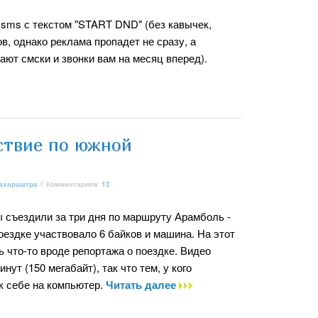
sms с текстом "START DND" (без кавычек,
в, однако реклама пропадет не сразу, а
ют смски и звонки вам на месяц вперед).
твие по южной
ахараштра
// Комментариев:
12
ы съездили за три дня по маршруту Арамболь -
оездке участвовало 6 байков и машина. На этот
ь что-то вроде репортажа о поездке. Видео
нут (150 мегабайт), так что тем, у кого
к себе на компьютер.
Читать далее