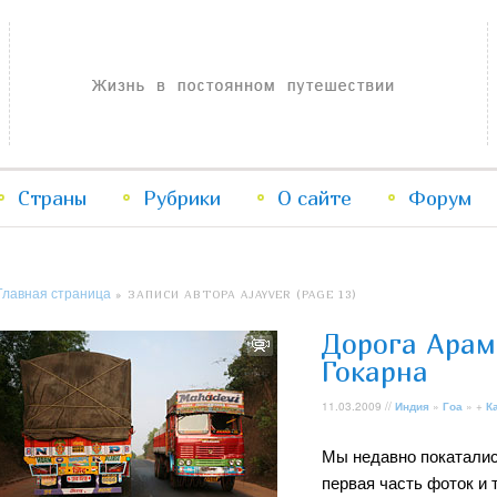
Жизнь в постоянном путешествии
Страны
Рубрики
Перейти
Перейти
О сайте
Форум
к
к
Главная страница
»
ЗАПИСИ АВТОРА AJAYVER
(PAGE 13)
основному
дополнительному
Дорога Арам
содержимому
содержимому
Гокарна
11.03.2009 //
Индия
»
Гоа
» +
К
Мы недавно покаталис
первая часть фоток и 