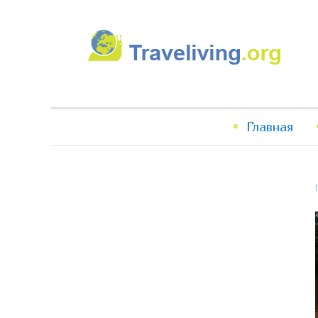
Traveliving
Главное
Главная
меню