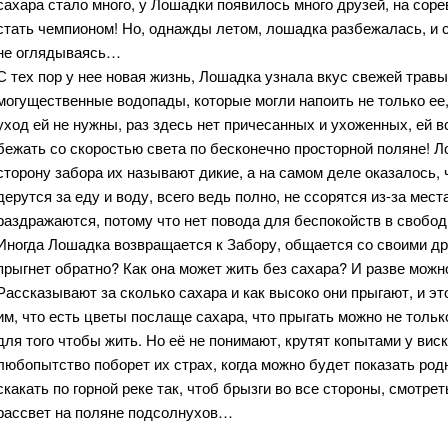
сахара стало много, у Лошадки появилось много друзей, на со
стать чемпионом! Но, однажды летом, лошадка разбежалась, и 
не оглядываясь…
С тех пор у нее новая жизнь, Лошадка узнала вкус свежей травы
могущественные водопады, которые могли напоить не только ее, 
уход ей не нужны, раз здесь нет причесанных и ухоженных, ей в
бежать со скоростью света по бесконечно просторной поляне! 
сторону забора их называют дикие, а на самом деле оказалось,
дерутся за еду и воду, всего ведь полно, не ссорятся из-за мест
раздражаются, потому что нет повода для беспокойств в свобод
Иногда Лошадка возвращается к Забору, общается со своими дру
прыгнет обратно? Как она может жить без сахара? И разве можно
Рассказывают за сколько сахара и как высоко они прыгают, и э
им, что есть цветы послаще сахара, что прыгать можно не только 
для того чтобы жить. Но её не понимают, крутят копытами у вис
любопытство поборет их страх, когда можно будет показать родн
скакать по горной реке так, чтоб брызги во все стороны, смотрет
рассвет на поляне подсолнухов…