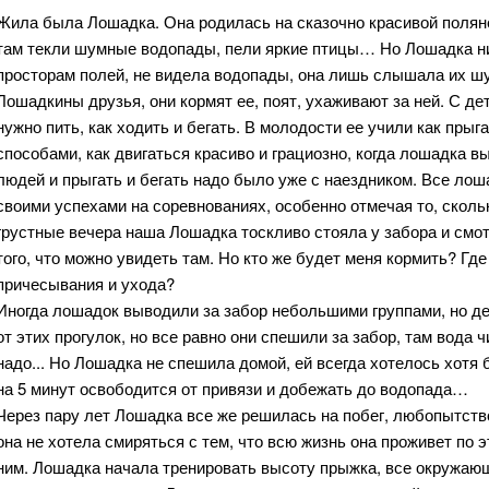
Жила была Лошадка. Она родилась на сказочно красивой поляне
там текли шумные водопады, пели яркие птицы… Но Лошадка нико
просторам полей, не видела водопады, она лишь слышала их шу
Лошадкины друзья, они кормят ее, поят, ухаживают за ней. С де
нужно пить, как ходить и бегать. В молодости ее учили как прыг
способами, как двигаться красиво и грациозно, когда лошадка в
людей и прыгать и бегать надо было уже с наездником. Все лош
своими успехами на соревнованиях, особенно отмечая то, скольк
грустные вечера наша Лошадка тоскливо стояла у забора и смо
того, что можно увидеть там. Но кто же будет меня кормить? Где
причесывания и ухода?
Иногда лошадок выводили за забор небольшими группами, но де
от этих прогулок, но все равно они спешили за забор, там вода 
надо... Но Лошадка не спешила домой, ей всегда хотелось хотя 
на 5 минут освободится от привязи и добежать до водопада…
Через пару лет Лошадка все же решилась на побег, любопытств
она не хотела смиряться с тем, что всю жизнь она проживет по эт
ним. Лошадка начала тренировать высоту прыжка, все окружающ