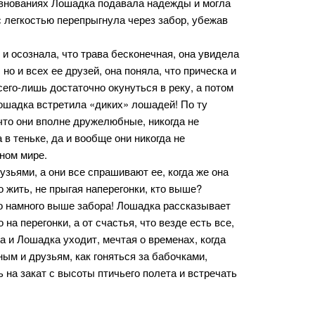
ревнованиях Лошадка подавала надежды и могла
с легкостью перепрыгнула через забор, убежав
 и осознала, что трава бесконечная, она увидела
но и всех ее друзей, она поняла, что прическа и
сего-лишь достаточно окунуться в реку, а потом
Лошадка встретила «диких» лошадей! По ту
 что они вполне дружелюбные, никогда не
а в теньке, да и вообще они никогда не
ном мире.
зьями, а они все спрашивают ее, когда же она
 жить, не прыгая наперегонки, кто выше?
то намного выше забора! Лошадка рассказывает
на перегонки, а от счастья, что везде есть все,
ка и Лошадка уходит, мечтая о временах, когда
ым и друзьям, как гоняться за бабочками,
ь на закат с высоты птичьего полета и встречать