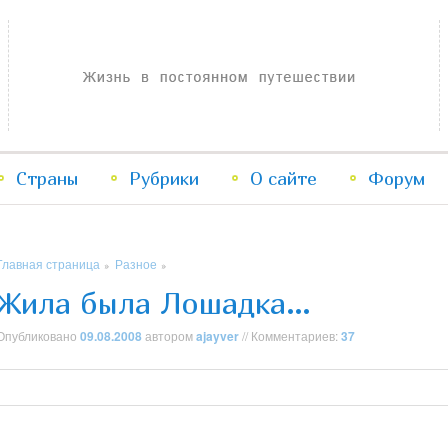
Жизнь в постоянном путешествии
Страны
Рубрики
Перейти
Перейти
О сайте
Форум
к
к
Главная страница
Разное
»
»
основному
дополнительному
Жила была Лошадка…
содержимому
содержимому
Опубликовано
09.08.2008
автором
ajayver
// Комментариев:
37