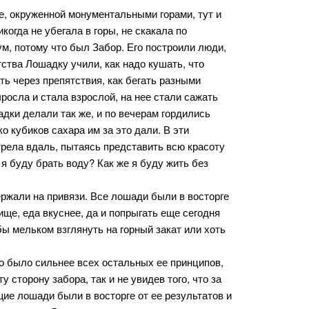
, окруженной монументальными горами, тут и
гда не убегала в горы, не скакала по
м, потому что был Забор. Его построили люди,
тства Лошадку учили, как надо кушать, что
ать через препятствия, как бегать разными
ыросла и стала взрослой, на нее стали сажать
адки делали так же, и по вечерам гордились
о кубиков сахара им за это дали. В эти
трела вдаль, пытаясь представить всю красоту
 я буду брать воду? Как же я буду жить без
ржали на привязи. Все лошади были в восторге
чище, еда вкуснее, да и попрыгать еще сегодня
бы мельком взглянуть на горный закат или хоть
о было сильнее всех остальных ее принципов,
у сторону забора, так и не увидев того, что за
ие лошади были в восторге от ее результатов и