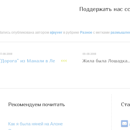
Поддержать нас с
Запись опубликована автором
ajayver
в рубрике
Разное
с метками
размышле
07-08-2008
09-08-2008
"Дорога" из Манали в Ле
Жила была Лошадка..
Рекомендуем почитать
Ста
Как я была няней на Алоне