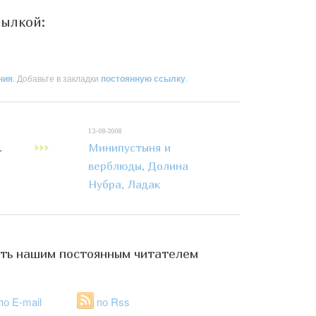
сылкой:
ния
. Добавьте в закладки
постоянную ссылку
.
12-08-2008
.
Минипустыня и
верблюды, Долина
Нубра, Ладак
ть нашим постоянным читателем
по E-mail
по Rss