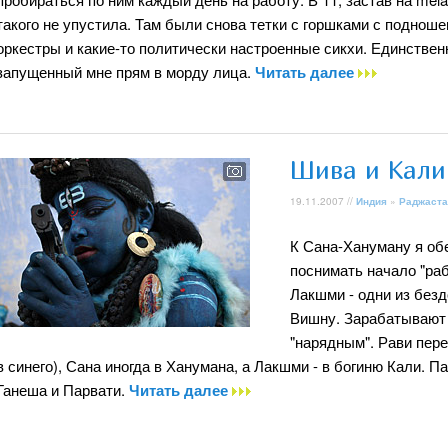
такого не упустила. Там были снова тетки с горшками с поднош
оркестры и какие-то политически настроенные сикхи. Единственн
запущенный мне прям в морду лица.
Читать далее
Шива и Кали
19.11.2007 //
Индия
»
Раджаста
К Сана-Хануману я об
поснимать начало "раб
Лакшми - одни из без
Вишну. Зарабатывают 
"нарядным". Рави пер
в синего), Сана иногда в Ханумана, а Лакшми - в богиню Кали. П
Ганеша и Парвати.
Читать далее