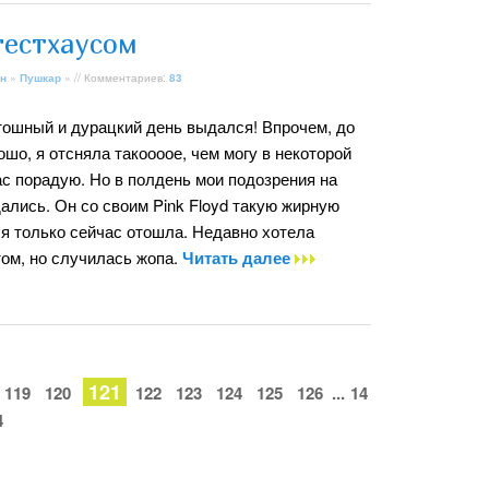
гестхаусом
н
»
Пушкар
» // Комментариев:
83
тошный и дурацкий день выдался! Впрочем, до
шо, я отсняла такоооое, чем могу в некоторой
ас порадую. Но в полдень мои подозрения на
ались. Он со своим Pink Floyd такую жирную
 я только сейчас отошла. Недавно хотела
том, но случилась жопа.
Читать далее
121
119
120
122
123
124
125
126
...
14
4