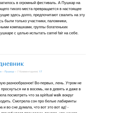
вратилось в огромный фестиваль. А Пушкар на
щего тихого места превращается в настоящее
ущие здесь долго, предпочитают свалить на эту
сь были только участники, паломники,
ными компашками, группы богатеньких
Пушкаре с целью испытать camel fair на себе.
дневник
н
»
Пушкар
» // Комментариев:
17
ую разнообразное! Во-первых, лень. Утром не
 проснуться ни в восемь, ни в девять и даже в
ела посмотреть что за spiritual walk вокруг
одить. Смотрела сон про белые лабиринты
а и во сне думала, что вот это вот ад! -
 ground хвост процессии, поняла, что ничего