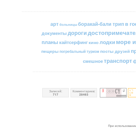
в го
арт
боракай-бали трип
больницы
достопримечате
дороги
документы
море и
планы
лодки
кайтсерфинг
кино
п
пещеры
посты друзей
погребальный туризм
транспорт
смешное
ф
Записей:
Комментариев:
717
28463
При использовании