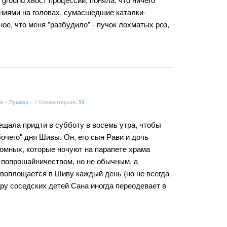
ениями на головах, сумасшедшие каталки-
ое, что меня "разбудило" - пучок лохматых роз,
н
»
Пушкар
» // Комментариев:
59
ещала придти в субботу в восемь утра, чтобы
очего" дня Шивы. Он, его сын Рави и дочь
домных, которые ночуют на парапете храма
попрошайничеством, но не обычным, а
евоплощается в Шиву каждый день (но не всегда
ару соседских детей Сана иногда переодевает в