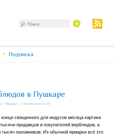
Поиск
Подписка
блюдов в Пушкаре
н
»
Пушкар
» // Комментариев:
51
в конце священного для индусов месяца картика
тысячи продавцов и покупателей верблюдов, а
и тысяч паломников. Из обычной ярмарки всё это