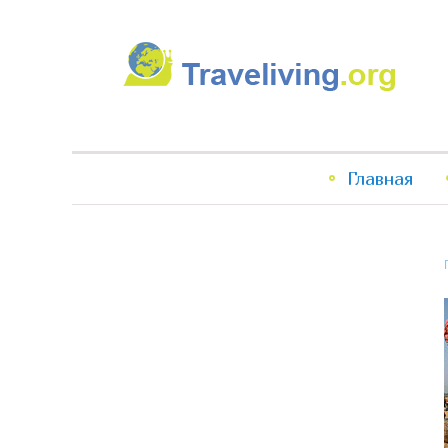
Traveliving
Главное
Главная
меню