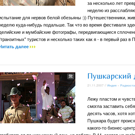
за несколько лет пре
неделю из расслабляю
испытание для нервов белой обезьяны :)) Путешественники, жив
неделю куда-нибудь подальше. Так что во время фестиваля зде
делийские и мумбайские фотографы, передвигающиеся сплочен
"транзитных" туристов и несколько таких как я - в первый раз в 
Читать далее
Пушкарский 
21.11.2007 //
Индия
»
Раджаста
Лежу пластом и чувств
смогла заставить себя
десять часов, хотя хот
Пушкара будет происх
какого-то бизнес-центр
пробираться по ним каждый день на работу. В 11, застав на mela