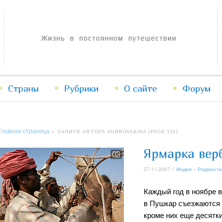
Жизнь в постоянном путешествии
Страны
Рубрики
Перейти
Перейти
О сайте
Форум
к
к
Главная страница
»
ЗАПИСИ АВТОРА DUBROVSKAYA
(PAGE 121)
основному
дополнительному
Ярмарка вер
содержимому
содержимому
27.11.2007 //
Индия
»
Раджаста
Каждый год в ноябре 
в Пушкар съезжаются 
кроме них еще десятк