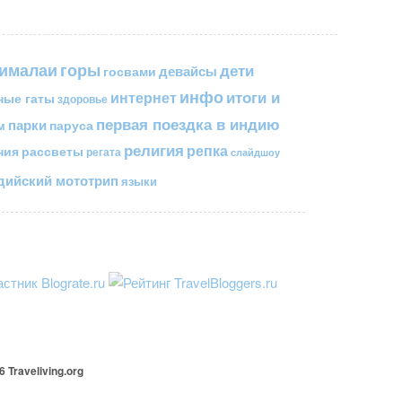
горы
гималаи
дети
госвами
девайсы
инфо
итоги и
интернет
ные гаты
здоровье
первая поездка в индию
парки
паруса
м
религия
репка
ния
рассветы
регата
слайдшоу
ийский мототрип
языки
26
Traveliving
.org