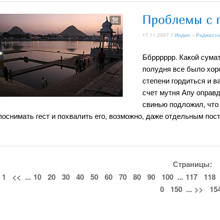
Проблемы с 
17.11.2007 //
Индия
»
Раджаста
Ббрррррр. Какой сума
полудня все было хоро
степени гордиться и в
счет мутня Апу оправд
свинью подложил, что
поснимать гест и похвалить его, возможно, даже отдельным пос
Страницы:
1
<<
...
10
20
30
40
50
60
70
80
90
100
...
117
118
0
150
...
>>
15