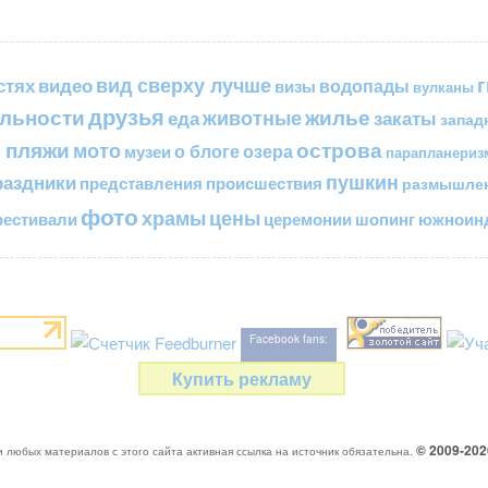
вид сверху лучше
стях
видео
водопады
визы
вулканы
друзья
льности
жилье
еда
животные
закаты
запад
 пляжи
острова
мото
о блоге
озера
музеи
парапланериз
пушкин
раздники
представления
происшествия
размышле
фото
цены
храмы
естивали
церемонии
шопинг
южноинд
Facebook fans:
Купить рекламу
© 2009-20
 любых материалов с этого сайта активная ссылка на источник обязательна.