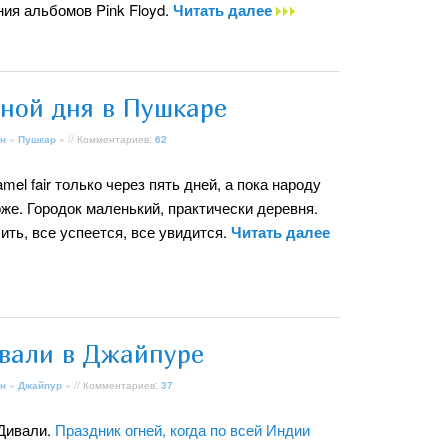
ия альбомов Pink Floyd.
Читать далее
иной дня в Пушкаре
н
»
Пушкар
» // Комментариев:
62
mel fair только через пять дней, а пока народу
же. Городок маленький, практически деревня.
ть, все успеется, все увидится.
Читать далее
вали в Джайпуре
н
»
Джайпур
» // Комментариев:
37
 Дивали.
Праздник огней, когда по всей Индии