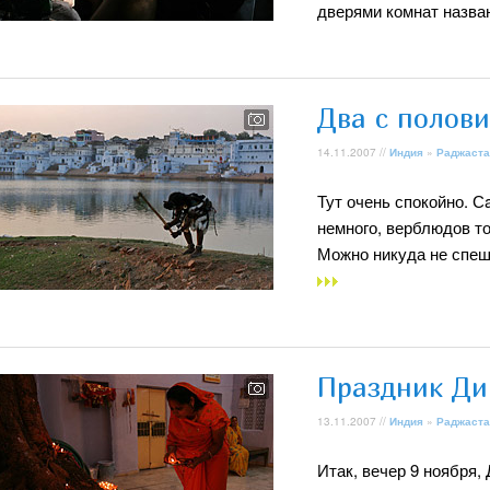
дверями комнат назван
Два с полов
14.11.2007 //
Индия
»
Раджаста
Тут очень спокойно. Сa
немного, верблюдов то
Можно никуда не спеши
Праздник Ди
13.11.2007 //
Индия
»
Раджаста
Итак, вечер 9 ноября,