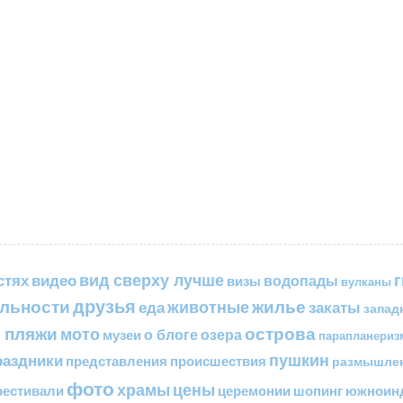
вид сверху лучше
стях
видео
водопады
визы
вулканы
друзья
льности
жилье
еда
животные
закаты
запад
 пляжи
острова
мото
о блоге
озера
музеи
парапланериз
пушкин
раздники
представления
происшествия
размышле
фото
цены
храмы
естивали
церемонии
шопинг
южноинд