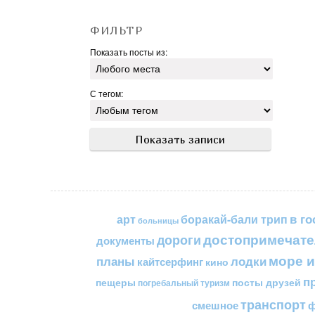
ФИЛЬТР
Показать посты из:
С тегом:
в го
арт
боракай-бали трип
больницы
достопримечате
дороги
документы
море и
планы
лодки
кайтсерфинг
кино
п
пещеры
посты друзей
погребальный туризм
транспорт
смешное
ф