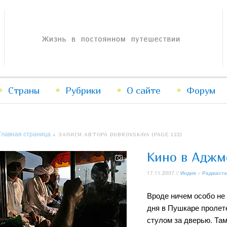
Жизнь в постоянном путешествии
Страны
Рубрики
Перейти
Перейти
О сайте
Форум
к
к
Главная страница
»
ЗАПИСИ АВТОРА DUBROVSKAYA
(PAGE 122)
основному
дополнительному
Кино в Аджм
содержимому
содержимому
17.11.2007 //
Индия
»
Раджаста
Вроде ничем особо не 
дня в Пушкаре пролет
стулом за дверью. Та