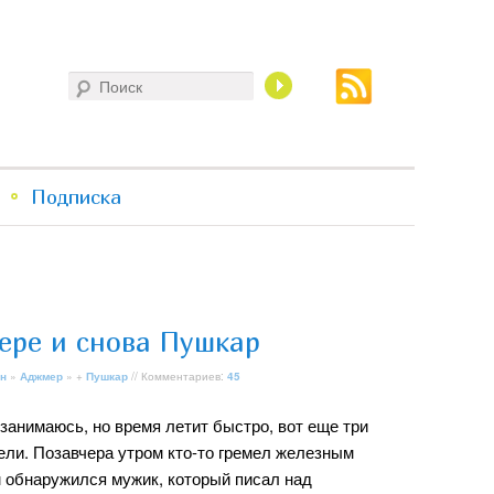
Поиск
Подписка
ере и снова Пушкар
н
»
Аджмер
» +
Пушкар
// Комментариев:
45
занимаюсь, но время летит быстро, вот еще три
ели. Позавчера утром кто-то гремел железным
м обнаружился мужик, который писал над