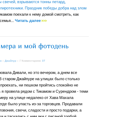
 свечей, взрываются тонны петард,
 пиротехники. Праздник победы добра над злом
икамом поехали к нему домой смотреть, как
семья...
Читать далее
амера и мой фотодень
н
»
Джайпур
» // Комментариев:
37
овала Дивали, но это вечером, а днем все
 В старом Джайпуре на улицах было столько
 проехать, ни пешком пройтись спокойно не
 я провела рядом с Тикамом и Сурендром - теми
меру на улице недалеко от Хава Махала
егде было упасть из-за торговцев. Продавали
овония, свечи, сладости и просто подарки, а
и и таскались с ним аки с писаной торбой.