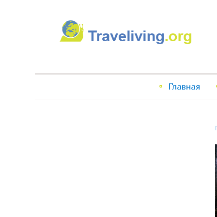
Traveliving
Главное
Главная
меню