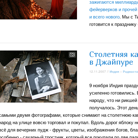
зажигаются миллиарды
фейерверков и прочей
и всего нового
. Мы с Т
готовится к празднику 
Столетняя к
в Джайпуре
12.11.2007 //
Индия
»
Раджаста
9 ноября Индия праздн
усиленно готовились.
народу, что ни рикшей
получалось. Этот день
самыми двумя фотографами, которые снимают на столетнюю ка
народ на улице вовсю торговал и покупал. Вдоль дорог яблоку н
всё для вечерних пудж - фрукты, цветы, изображения богов, благ
особенно - сахарный тростник, который все покупали по две палк