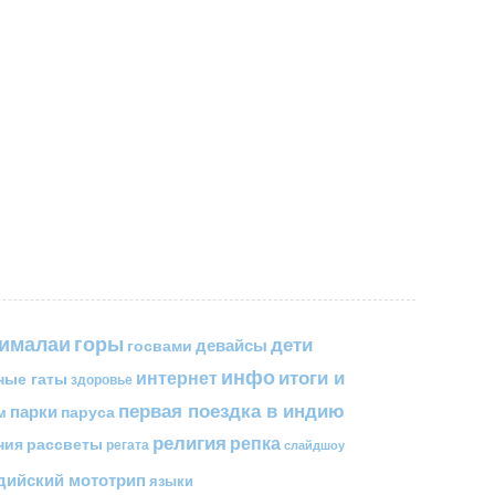
горы
гималаи
дети
госвами
девайсы
инфо
итоги и
интернет
ные гаты
здоровье
первая поездка в индию
парки
паруса
м
религия
репка
ния
рассветы
регата
слайдшоу
ийский мототрип
языки