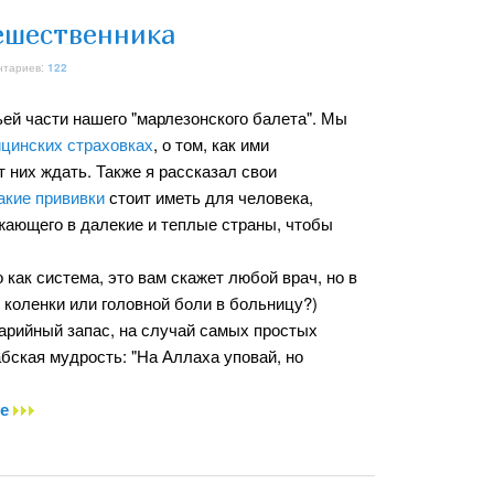
ешественника
нтариев:
122
ьей части нашего "марлезонского балета". Мы
ицинских страховках
, о том, как ими
т них ждать. Также я рассказал свои
акие прививки
стоит иметь для человека,
зжающего в далекие и теплые страны, чтобы
 как система, это вам скажет любой врач, но в
 коленки или головной боли в больницу?)
варийный запас, на случай самых простых
абская мудрость: "На Аллаха уповай, но
ее