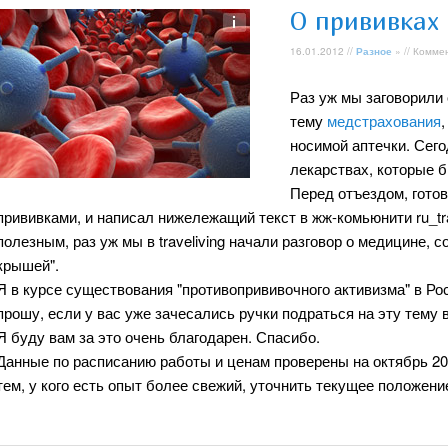
О прививках
16.01.2012 //
Разное
» // Комме
Раз уж мы заговорили
тему
медстрахования
носимой аптечки. Сего
лекарствах, которые б
Перед отъездом, готов
прививками, и написал нижележащий текст в жж-комьюнити ru_tra
полезным, раз уж мы в traveliving начали разговор о медицине, с
крышей".
Я в курсе существования "противопрививочного активизма" в Росс
прошу, если у вас уже зачесались ручки подраться на эту тему в
Я буду вам за это очень благодарен. Спасибо.
Данные по расписанию работы и ценам проверены на октябрь 2007
тем, у кого есть опыт более свежий, уточнить текущее положени