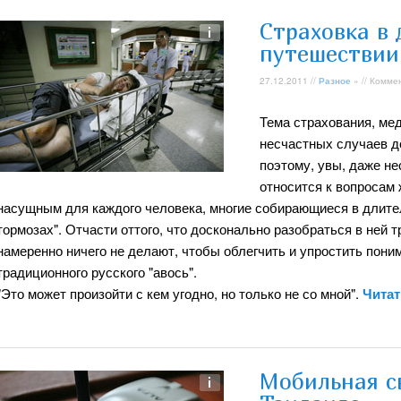
Страховка в
путешествии
27.12.2011 //
Разное
» // Комме
Тема страхования, ме
несчастных случаев до
поэтому, увы, даже не
относится к вопросам
насущным для каждого человека, многие собирающиеся в длител
тормозах". Отчасти оттого, что досконально разобраться в ней 
намеренно ничего не делают, чтобы облегчить и упростить поним
традиционного русского "авось".
"Это может произойти с кем угодно, но только не со мной".
Читат
Мобильная св