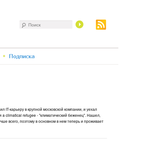
Поиск
Подписка
ил IT-карьеру в крупной московской компании, и уехал
a climatical refugee - "климатический беженец". Нашел,
ше всего, поэтому в основном в нем теперь и проживает