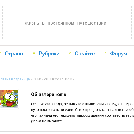
Жизнь в постоянном путешествии
Страны
Рубрики
Перейти
Перейти
О сайте
Форум
к
к
Главная страница
»
ЗАПИСИ АВТОРА ROMX
основному
дополнительному
Об авторе romx
содержимому
содержимому
Осенью 2007 года, решив что отныне "Зимы не будет!", брос
путешествовать по Азии. С тех предпочитает называть себя 
что Таиланд его текушему мироощущению соответствует луч
("пока не выгонят").