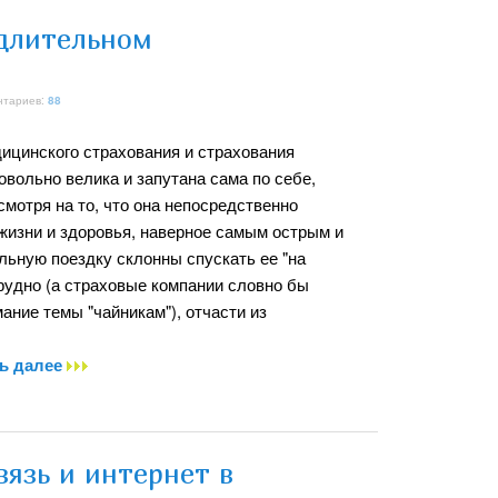
 длительном
нтариев:
88
дицинского страхования и страхования
вольно велика и запутана сама по себе,
смотря на то, что она непосредственно
 жизни и здоровья, наверное самым острым и
ьную поездку склонны спускать ее "на
трудно (а страховые компании словно бы
ание темы "чайникам"), отчасти из
ь далее
язь и интернет в