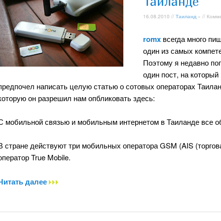
Таиланде
16.08.2010 //
Таиланд
» // Комм
romx
всегда много пиш
один из самых компет
Поэтому я недавно по
один пост, на которы
предпочел написать целую статью о сотовых операторах Таила
которую он разрешил нам опбликовать здесь:
С мобильной связью и мобильным интернетом в Таиланде все о
В стране действуют три мобильных оператора GSM (AIS (торговая
оператор True Mobile.
Читать далее