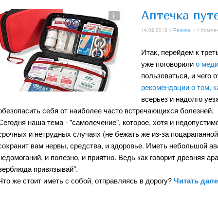
Аптечка пут
14.02.2012 //
Разное
» // Комме
Итак, перейдем к трет
уже поговорили
о мед
пользоваться, и чего о
рекомендации о том, к
всерьез и надолго уе
обезопасить себя от наиболее часто встречающихся болезней.
Сегодня наша тема - "самолечение", которое, хотя и недопустимо
срочных и нетрудных случаях (не бежать же из-за поцарапанной
сохранит вам нервы, средства, и здоровье. Иметь небольшой а
недомоганий, и полезно, и приятно. Ведь как говорит древняя ар
верблюда привязывай".
Что же стоит иметь с собой, отправляясь в дорогу?
Читать дал