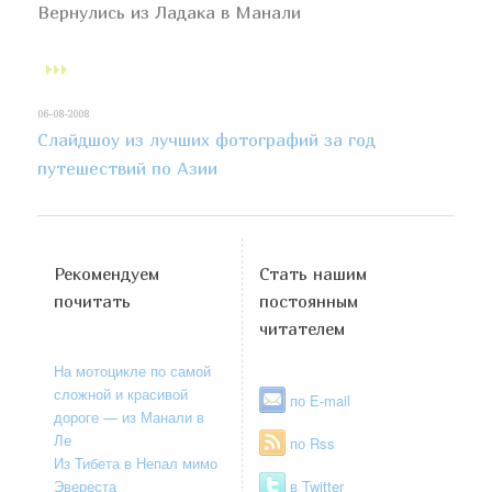
Вернулись из Ладака в Манали
06-08-2008
Слайдшоу из лучших фотографий за год
путешествий по Азии
Рекомендуем
Стать нашим
почитать
постоянным
читателем
На мотоцикле по самой
сложной и красивой
по E-mail
дороге — из Манали в
Ле
по Rss
Из Тибета в Непал мимо
Эвереста
в Twitter