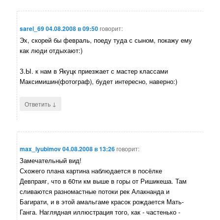
sarel_69
04.08.2008 в 09:50
говорит:
Эх, скорей бы февраль, поеду туда с сыном, покажу ему
как люди отдыхают:)
З.Ы. к нам в Якуцк приезжает с мастер классами
Максимишин(фотограф), будет интересно, наверно:)
↓
Ответить
max_lyubimov
04.08.2008 в 13:26
говорит:
Замечательный вид!
Схожего плана картина наблюдается в посёлке
Девпраяг, что в 60ти км выше в горы от Ришикеша. Там
сливаются разномастные потоки рек Алакнанда и
Багирати, и в этой амальгаме красок рождается Мать-
Ганга. Наглядная иллюстрация того, как - частенько -