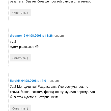
результат бывает больше простой суммы слагаемых.
↓
Ответить
dreamer_9
04.08.2008 в 13:28
говорит:
ура!
ждем рассказов 🙂
↓
Ответить
florchik
04.08.2008 в 14:01
говорит:
Ура! Молодчинки! Рада за вас. Уже соскучилась по
твоим, Маша, постам, френд-ленту мучила-перемучила
🙂 Фоток ждемс с нетерпением!
↓
Ответить