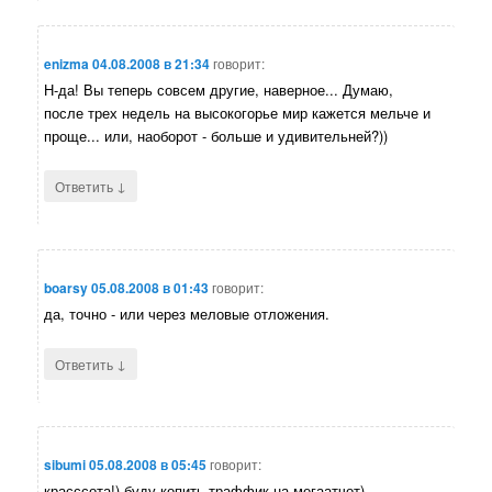
enizma
04.08.2008 в 21:34
говорит:
Н-да! Вы теперь совсем другие, наверное... Думаю,
после трех недель на высокогорье мир кажется мельче и
проще... или, наоборот - больше и удивительней?))
↓
Ответить
boarsy
05.08.2008 в 01:43
говорит:
да, точно - или через меловые отложения.
↓
Ответить
sibumi
05.08.2008 в 05:45
говорит:
красссота!) буду копить траффик на мегаатчот)