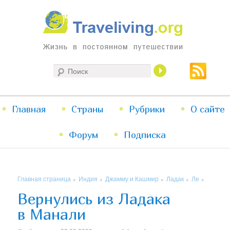
Жизнь в постоянном путешествии
Поиск
Traveliving
Главное
Главная
Страны
Перейти
Перейти
Рубрики
О сайте
меню
Форум
к
к
Подписка
основному
дополнительному
Главная страница
Индия
Джамму и Кашмир
Ладак
Ле
»
»
»
»
»
содержимому
содержимому
Вернулись из Ладака
в Манали