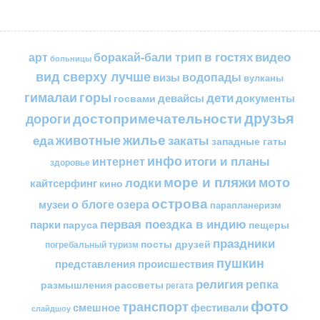
в гостях
видео
арт
боракай-бали трип
больницы
вид сверху лучше
водопады
визы
вулканы
горы
гималаи
дети
документы
госвами
девайсы
друзья
достопримечательности
дороги
жилье
еда
животные
закаты
западные гаты
инфо
итоги и планы
интернет
здоровье
море и пляжи
мото
лодки
кайтсерфинг
кино
острова
о блоге
озера
музеи
парапланеризм
первая поездка в индию
парки
пещеры
паруса
праздники
посты друзей
погребальный туризм
пушкин
представления
происшествия
религия
репка
размышления
рассветы
регата
фото
транспорт
смешное
фестивали
слайдшоу