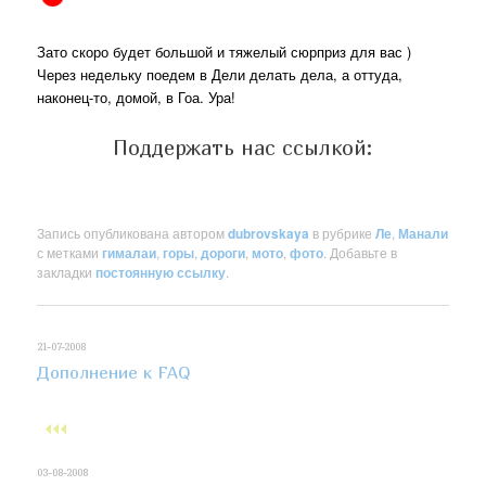
Зато скоро будет большой и тяжелый сюрприз для вас )
Через недельку поедем в Дели делать дела, а оттуда,
наконец-то, домой, в Гоа. Ура!
Поддержать нас ссылкой:
Запись опубликована автором
dubrovskaya
в рубрике
Ле
,
Манали
с метками
гималаи
,
горы
,
дороги
,
мото
,
фото
. Добавьте в
закладки
постоянную ссылку
.
21-07-2008
Дополнение к FAQ
03-08-2008