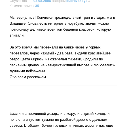
Опубликовано
03.08.2008
автором
dubrovskaya
//
Комментариев:
35
Мы вернулись! Кончился трехнедельный трип в Ладак, мы в
Вашиште. Снова есть интернет в ноутбуке, значит можно
потихоньку делиться всей той бешеной красотой, которую
впитали.
За это время мы переехали на байке через 9 горных
перевалов, через каждый - два раза, видели красивейшее
озеро цвета бирюзы из ожерелья тибетки, бродили по
песчаным дюнам на четырехтысячной высоте и любовались
лунными пейзажами.
Обо всем расскажем.
Ехали и в проливной дождь, и в жару, и в дикий холод, и
ночью, и в густом тумане по разбитой дороге с дальним
светом. В общем, более трудных и плохих дорог у нас еще