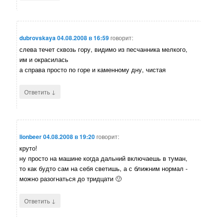
dubrovskaya
04.08.2008 в 16:59
говорит:
слева течет сквозь гору, видимо из песчанника мелкого,
им и окрасилась
а справа просто по горе и каменному дну, чистая
↓
Ответить
lionbeer
04.08.2008 в 19:20
говорит:
круто!
ну просто на машине когда дальний включаешь в туман,
то как будто сам на себя светишь, а с ближним нормал -
можно разогнаться до тридцати 🙂
↓
Ответить