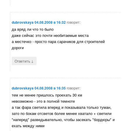
dubrovskaya
04.08.2008 в 16:32
говорит:
да вряд ли что то было
даже сейчас это почти необитаемые места
а местечко - просто пара сарачиков для строителей
дороги
↓
Ответить
dubrovskaya
04.08.2008 в 16:35
говорит:
тем не менее пришлось проехать 30 км
невозможно - это в полной темноте
а так фара светила вперед и показывала только туман,
зато по бокам отсветов более менее хватало + светили
"наперед" разведывательно, чтобы засекать "бордюры" и
ехать между ними