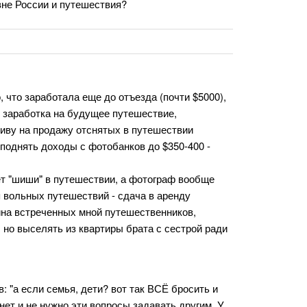
 вне России и путешествия?
, что заработала еще до отъезда (почти $5000),
ь заработка на будущее путешествие,
иву на продажу отснятых в путешествии
поднять доходы с фотобанков до $350-400 -
ет "шиши" в путешествии, а фотограф вообще
 вольных путешествий - сдача в аренду
ина встреченных мной путешественников,
 но выселять из квартиры брата с сестрой ради
в: "а если семья, дети? вот так ВСЁ бросить и
нет и не нужно эти вопросы задавать другим. У