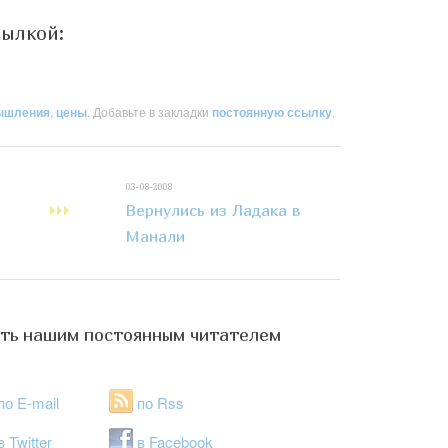
сылкой:
ышления
,
цены
. Добавьте в закладки
постоянную ссылку
.
03-08-2008
Вернулись из Ладака в
Манали
ть нашим постоянным читателем
по E-mail
по Rss
в Twitter
в Facebook