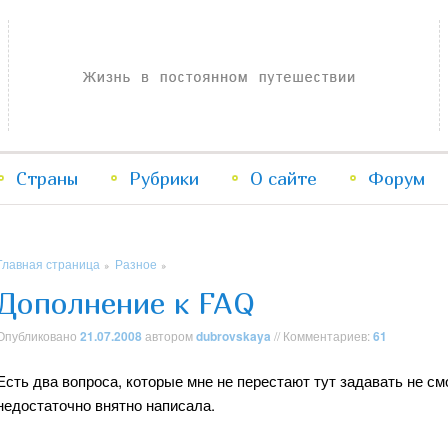
Жизнь в постоянном путешествии
Страны
Рубрики
Перейти
Перейти
О сайте
Форум
к
к
Главная страница
Разное
»
»
основному
дополнительному
Дополнение к FAQ
содержимому
содержимому
Опубликовано
21.07.2008
автором
dubrovskaya
// Комментариев:
61
Есть два вопроса, которые мне не перестают тут задавать не с
недостаточно внятно написала.