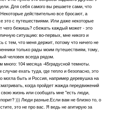
 цели. Для себя самого вы решаете сами, что
т. Некоторые действительно все бросают, а
се это с путешествиями. Или даже некоторые
от чего бежишь? сбежать каждый может - это
 личную ситуацию: во-первых, мне никого и
ь с тем, что меня держит, потому что ничего не
твенники только рады моим путешествиям, тому,
мый человек всегда рядом.
ом много: 104 месяца -45градусной темноты.
 случае ехать туда, где тепло и безопасно, это
это могла быть и Россия, например деревушка на
ссматривать, когда пройдет жажда передвижений
я свою жизнь или сообщать мне "есть люди,
спорит? ))) Люди разные.Если вам не близко то, о
тите, это не про вас. Я ведь не агитирую за