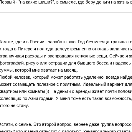
Первый - "на какие шиши?", в смысле, где беру деньги на жизнь
Там же, где и в России - зарабатываю. Год без месяца тратила то
а тогда в Питере я полгода целеустремленно откладывала част
ограничивая расходы и распродавая ненужные вещи. Сейчас я ж
фотографий, рисую иллюстрации для бывшего босса и надеюсь 
суммы, которой мне хватает на месяц.
Любой человек, который может работать удаленно, всегда найд
может совмещать полезное с приятным. Идеальный вариант для
квартиры или комнаты )) На деньги с аренды живет почти полов
колесящих по Азии годами. У меня тоже есть такая возможность,
этого не стану.
Кстати, о семье. Это второй вопрос, вернее даже группа вопросо
уехать? кто ж меня отпустит с работы?". Универсального ответа 