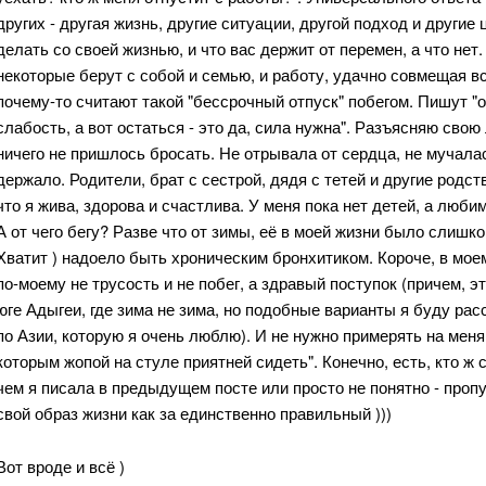
других - другая жизнь, другие ситуации, другой подход и другие
делать со своей жизнью, и что вас держит от перемен, а что не
некоторые берут с собой и семью, и работу, удачно совмещая в
почему-то считают такой "бессрочный отпуск" побегом. Пишут "
слабость, а вот остаться - это да, сила нужна". Разъясняю свою
ничего не пришлось бросать. Не отрывала от сердца, не мучалас
держало. Родители, брат с сестрой, дядя с тетей и другие родс
что я жива, здорова и счастлива. У меня пока нет детей, а люби
А от чего бегу? Разве что от зимы, её в моей жизни было слишк
Хватит ) надоело быть хроническим бронхитиком. Короче, в моем
по-моему не трусость и не побег, а здравый поступок (причем, 
юге Адыгеи, где зима не зима, но подобные варианты я буду ра
по Азии, которую я очень люблю). И не нужно примерять на мен
которым жопой на стуле приятней сидеть". Конечно, есть, кто ж 
чем я писала в предыдущем посте или просто не понятно - пропус
свой образ жизни как за единственно правильный )))
Вот вроде и всё )