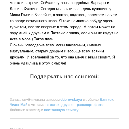
места и встречи. Сейчас я у ангелоподобных Варвары и
Леши в Хуахине. Сегодня мы почти весь день купались у
Миши Григи в бассейне, а завтра, надеюсь, полетаем на чем-
то вроде воздушного шара. Я таки немножко побуду здесь
туристом, все же впервые в этом городе. А потом может на
пару дней к друзьям в Паттайю сгоняю, если они не будут на
яхте в море ) Таков план.
Я очень благодарна всем моим внезапным, бывшим
виртуальным, старым добрым и вообще всем всяким
друзьям! И вселенной за то, что она меня с ними сводит. Я
очень удачлива в этом смысле!
Поддержать нас ссылкой:
Запись опубликована автором
dubrovskaya
в рубрике
Бангкок
,
Чианг Май
с метками
в гостях
,
друзья
,
транспорт
,
фото
.
Добавьте в закладки
постоянную ссылку
.