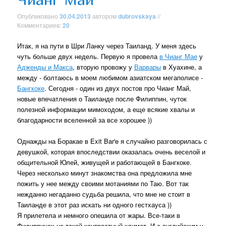
Опубликовано
30.04.2013
автором
dubrovskaya
//
Комментариев:
20
Итак, я на пути в Шри Ланку через Таиланд. У меня здесь
чуть больше двух недель. Первую я провела
в Чианг Мае
у
Адженды и Макса
, вторую провожу у
Варвары
в Хуахине, а
между - болтаюсь в моем любимом азиатском мегаполисе -
Бангкоке
. Сегодня - один из двух постов про Чианг Май,
новые впечатления о Таиланде после Филиппин, чуток
полезной информации мимоходом, а еще всякие хвалы и
благодарности вселенной за все хорошее ))
Однажды на Боракае в Exit Bar'e я случайно разговорилась с
девушкой, которая впоследствии оказалась очень веселой и
общительной Юлей, живущей и работающей в Бангкоке.
Через несколько минут знакомства она предложила мне
пожить у нее между своими мотаниями по Таю. Вот так
нежданно негаданно судьба решила, что мне не стоит в
Таиланде в этот раз искать ни одного гестхауса ))
Я прилетела и немного опешила от жары. Все-таки в
Филиппинах не такой контрастный климат. И с английским у