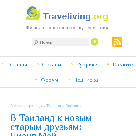
Жизнь в постоянном путешествии
Поиск
Traveliving
Главное
Главная
Страны
Перейти
Перейти
Рубрики
О сайте
меню
Форум
к
к
Подписка
основному
дополнительному
Главная страница
Таиланд
Бангкок
»
»
»
содержимому
содержимому
В Таиланд к новым
старым друзьям:
Чианг Май