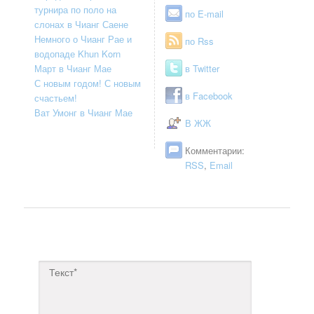
турнира по поло на
по E-mail
слонах в Чианг Саене
Немного о Чианг Рае и
по Rss
водопаде Khun Korn
Март в Чианг Мае
в Twitter
С новым годом! С новым
в Facebook
счастьем!
Ват Умонг в Чианг Мае
В ЖЖ
Комментарии:
RSS
,
Email