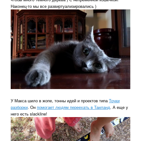
Наконец-то мы все развиртуализировались )
У Макса шило в жопе, тонны идей и проектов типа
Точки
разборки
. Он
помогает людям переехать в Таиланд
. А еще у
него есть slackline!