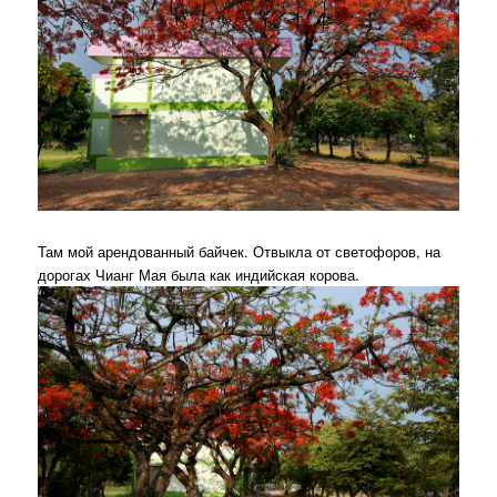
Там мой арендованный байчек. Отвыкла от светофоров, на
дорогах Чианг Мая была как индийская корова.