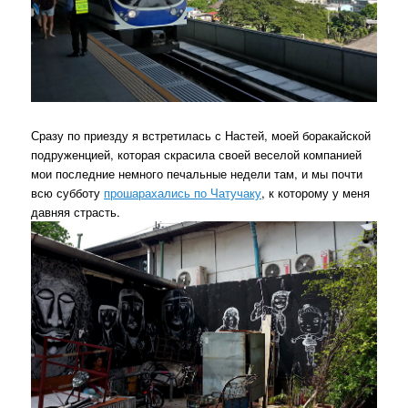
Сразу по приезду я встретилась с Настей, моей боракайской
подруженцией, которая скрасила своей веселой компанией
мои последние немного печальные недели там, и мы почти
всю субботу
прошарахались по Чатучаку
, к которому у меня
давняя страсть.