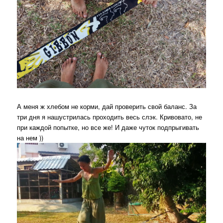
А меня ж хлебом не корми, дай проверить свой баланс. За
три дня я нашустрилась проходить весь слэк. Кривовато, не
при каждой попытке, но все же! И даже чуток подпрыгивать
на нем ))