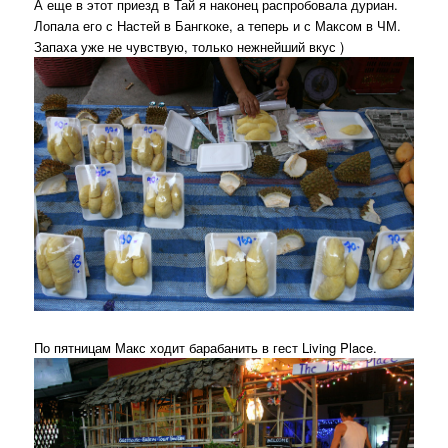
А еще в этот приезд в Тай я наконец распробовала дуриан.
Лопала его с Настей в Бангкоке, а теперь и с Максом в ЧМ.
Запаха уже не чувствую, только нежнейший вкус )
По пятницам Макс ходит барабанить в гест Living Place.