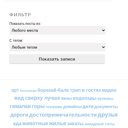
ФИЛЬТР
Показать посты из:
С тегом:
в гостях
видео
арт
боракай-бали трип
больницы
вид сверху лучше
водопады
визы
вулканы
горы
гималаи
дети
документы
госвами
девайсы
друзья
достопримечательности
дороги
жилье
еда
животные
закаты
западные гаты