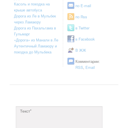
Касоль и поездка на
по E-mail
крыше автобуса
Дорога из Ле в Мульбек
по Rss
через Ламаюру
Дорога из Пахальгама в
в Twitter
Гульмарг
в Facebook
«Дорога» из Манали в Ле
Аутентичный Ламаюру и
В ЖЖ
поездка до Мульбека
Комментарии:
RSS
,
Email