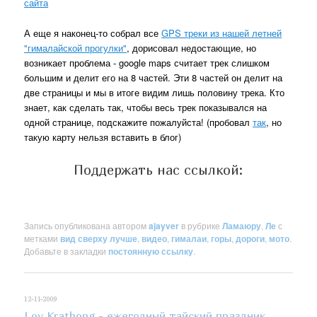
сайта
А еще я наконец-то собрал все
GPS треки из нашей летней
"гималайской прогулки"
, дорисовал недостающие, но
возникает проблема - google maps считает трек слишком
большим и делит его на 8 частей. Эти 8 частей он делит на
две страницы и мы в итоге видим лишь половину трека. Кто
знает, как сделать так, чтобы весь трек показывался на
одной странице, подскажите пожалуйста! (пробовал
так
, но
такую карту нельзя вставить в блог)
Поддержать нас ссылкой:
Запись опубликована автором
ajayver
в рубрике
Ламаюру
,
Ле
с
метками
вид сверху лучше
,
видео
,
гималаи
,
горы
,
дороги
,
мото
.
Добавьте в закладки
постоянную ссылку
.
12-11-2009
Loy Krathong - ежегодный тайский праздник