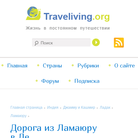
Жизнь в постоянном путешествии
Поиск
Traveliving
Главное
Главная
Страны
Перейти
Перейти
Рубрики
О сайте
меню
Форум
к
к
Подписка
основному
дополнительному
Главная страница
Индия
Джамму и Кашмир
Ладак
»
»
»
»
содержимому
содержимому
Ламаюру
»
Дорога из Ламаюру
в Ле