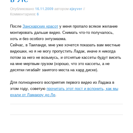
Опубликовано
16.11.2009
автором
ajayver
//
Комментариев:
6
После
Занскарских красот
у меня пропало всякое желание
монтировать дальше видео. Снимать что-то получалось,
хоть и без особого энтузиазма.
Сейчас, в Таиланде, мне уже хочется показать вам местные
видюшки, но я не могу пропустить Ладак, иначе я никогда
потом за него не возьмусь, и отснятые кассеты будут висеть
на мне мертвым грузом (хорошо, что это кассеты, а не
десятки гигабайт занятого места на хард диске).
Для полноценного восприятия первого видео из Ладака в
этом году, советую
прочитать этот пост и вспонить, как мы
ехали от Ламаюру до Ле
.