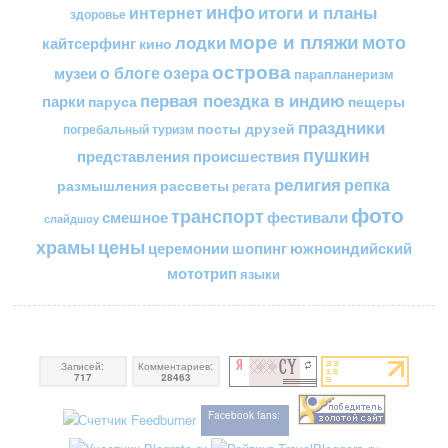
инфо
итоги и планы
интернет
здоровье
море и пляжи
мото
лодки
кайтсерфинг
кино
острова
о блоге
озера
музеи
парапланеризм
первая поездка в индию
парки
пещеры
паруса
праздники
посты друзей
погребальный туризм
пушкин
представления
происшествия
религия
репка
размышления
рассветы
регата
фото
транспорт
смешное
фестивали
слайдшоу
цены
храмы
церемонии
шопинг
южноиндийский
мототрип
языки
Записей:
Комментариев:
717
28463
Facebook fans: