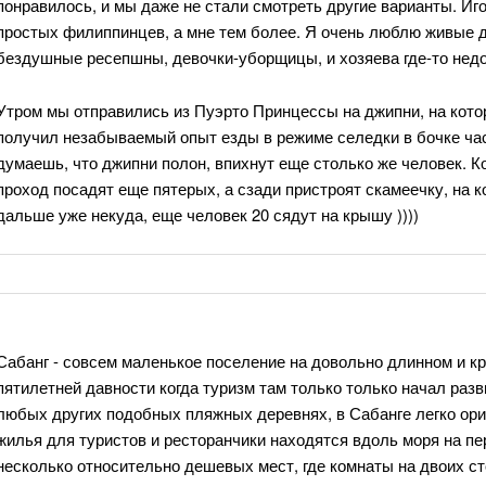
понравилось, и мы даже не стали смотреть другие варианты. И
простых филиппинцев, а мне тем более. Я очень люблю живые дом
бездушные ресепшны, девочки-уборщицы, и хозяева где-то недо
Утром мы отправились из Пуэрто Принцессы на джипни, на кото
получил незабываемый опыт езды в режиме селедки в бочке час
думаешь, что джипни полон, впихнут еще столько же человек. Ко
проход посадят еще пятерых, а сзади пристроят скамеечку, на к
дальше уже некуда, еще человек 20 сядут на крышу ))))
Сабанг - совсем маленькое поселение на довольно длинном и к
пятилетней давности когда туризм там только только начал разв
любых других подобных пляжных деревнях, в Сабанге легко ори
жилья для туристов и ресторанчики находятся вдоль моря на пер
несколько относительно дешевых мест, где комнаты на двоих сто