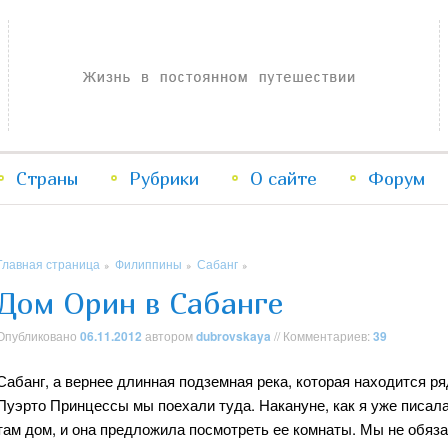
Жизнь в постоянном путешествии
Страны
Рубрики
Перейти
Перейти
О сайте
Форум
к
к
Главная страница
Филиппины
Сабанг
»
»
»
основному
дополнительному
Дом Орин в Сабанге
содержимому
содержимому
Опубликовано
06.11.2012
автором
dubrovskaya
// Комментариев:
39
Сабанг, а вернее длинная подземная река, которая находится ря
Пуэрто Принцессы мы поехали туда. Накануне, как я уже писала
там дом, и она предложила посмотреть ее комнаты. Мы не обяза