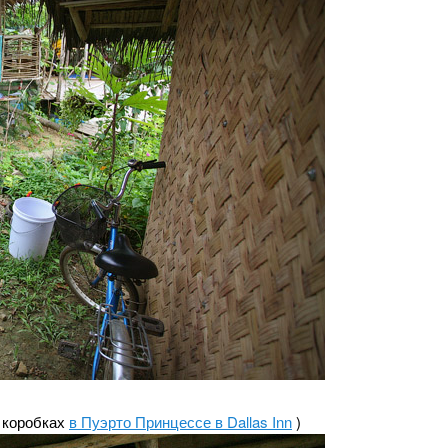
х коробках
в Пуэрто Принцессе в Dallas Inn
)