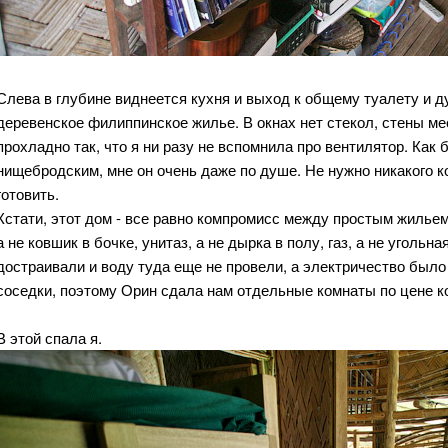
Слева в глубине виднеется кухня и выход к общему туалету и д
деревенское филиппинское жилье. В окнах нет стекол, стены мес
прохладно так, что я ни разу не вспомнила про вентилятор. Как
нищебродским, мне он очень даже по душе. Не нужно никакого к
готовить.
Кстати, этот дом - все равно компромисс между простым жилье
а не ковшик в бочке, унитаз, а не дырка в полу, газ, а не угольн
достраивали и воду туда еще не провели, а электричество было 
соседки, поэтому Орин сдала нам отдельные комнаты по цене к
В этой спала я.