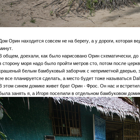
Дом Орин находится совсем не на берегу, а у дороги, которая ве
минут.
В общем, доехали, как было нарисовано Орин схематически, до 
в сторону моря надо было пройти метров сто, потом после церк
крашеный белым бамбуковый заборчик с неприметной дверью, за
ее все планируется сделать, а место будет тоже называться Dal
В этом синем домике живет брат Орин - Фрос. Он нас и встретил
была занять я, а Игоря поселили в отдельном бамбуковом домике