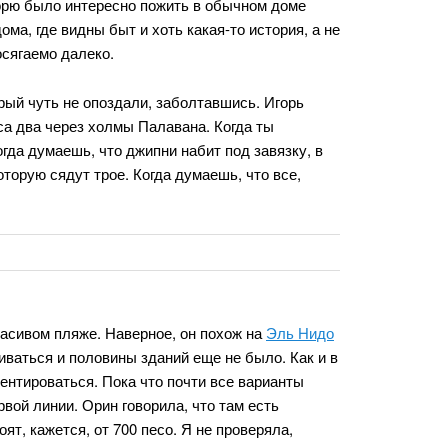
горю было интересно пожить в обычном доме
а, где видны быт и хоть какая-то история, а не
сягаемо далеко.
рый чуть не опоздали, заболтавшись. Игорь
а два через холмы Палавана. Когда ты
гда думаешь, что джипни набит под завязку, в
оторую сядут трое. Когда думаешь, что все,
расивом пляже. Наверное, он похож на
Эль Нидо
иваться и половины зданий еще не было. Как и в
ентироваться. Пока что почти все варианты
вой линии. Орин говорила, что там есть
ят, кажется, от 700 песо. Я не проверяла,