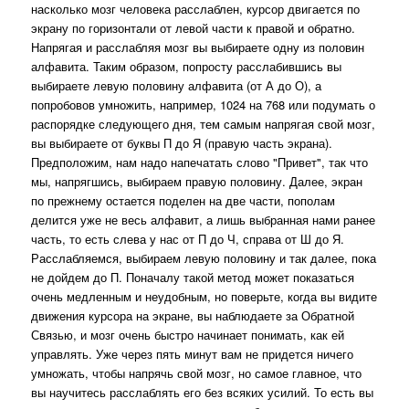
насколько мозг человека расслаблен, курсор двигается по
экрану по горизонтали от левой части к правой и обратно.
Напрягая и расслабляя мозг вы выбираете одну из половин
алфавита. Таким образом, попросту расслабившись вы
выбираете левую половину алфавита (от А до О), а
попробовов умножить, например, 1024 на 768 или подумать о
распорядке следующего дня, тем самым напрягая свой мозг,
вы выбираете от буквы П до Я (правую часть экрана).
Предположим, нам надо напечатать слово "Привет", так что
мы, напрягшись, выбираем правую половину. Далее, экран
по прежнему остается поделен на две части, пополам
делится уже не весь алфавит, а лишь выбранная нами ранее
часть, то есть слева у нас от П до Ч, справа от Ш до Я.
Расслабляемся, выбираем левую половину и так далее, пока
не дойдем до П. Поначалу такой метод может показаться
очень медленным и неудобным, но поверьте, когда вы видите
движения курсора на экране, вы наблюдаете за Обратной
Связью, и мозг очень быстро начинает понимать, как ей
управлять. Уже через пять минут вам не придется ничего
умножать, чтобы напрячь свой мозг, но самое главное, что
вы научитесь расслаблять его без всяких усилий. То есть вы