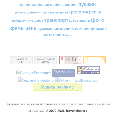
пушкин
представления
происшествия
религия
репка
размышления
рассветы
регата
фото
транспорт
смешное
фестивали
слайдшоу
цены
храмы
церемонии
шопинг
южноиндийский
мототрип
языки
Записей:
Комментариев:
717
28463
Facebook fans:
Купить рекламу
При использовании любых материалов с этого сайта активная ссылка на источник
© 2009-2026
Traveliving
.org
обязательна.