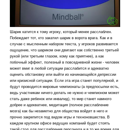
Шарик катится к тому игроку, который менее расслаблен.
Побеждает тот, кто закатил шарик в ворота врага. Как и в
случае с мысленным набором текста, у игроков развивается
ощущение, что шариком они двигают как собственно третьей
рукой (или третьим глазом, кому как приятнее), а как
побочный эффект, полезный в повседневной жизни - человек
может вмиг в любой ситуации расслабится и адекватно
оценить обстановку или выйти из начинающейся депрессии
или кризисной ситуации. Если эта игра станет популярной, и
будут проводится мировые чемпионаты (а предпосылки есть,
ведь участникам ничего делать не нужно и чемпионом может
стать даже ребенок или инвалид), то мир станет намного
добрее и адекватнее, медитация (полное расслабление
мозга) как бы незаметно для общества войдет в него и
прочно закрепится под видом игры и техноновшества. В
каждом крупном офисе ведущих компаний будет стоять
такой стол для расслабления персонала и в то же время для