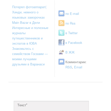
Потерял фотоаппарат(
Хинди, немного о
по E-mail
языковых заморочках
Main Bazar в Дели
по Rss
Интересные и полезные
журналы
в Twitter
путешественников и
в Facebook
экспатов в ЮВА
Знакомьтесь с
В ЖЖ
семейством Госвами —
моими лучшими
Комментарии:
друзьями в Варанаси
RSS
,
Email