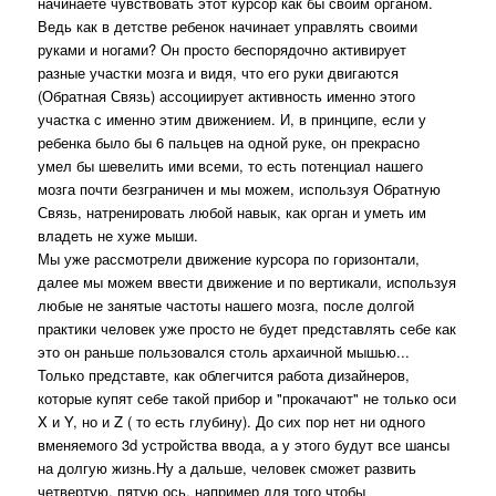
начинаете чувствовать этот курсор как бы своим органом.
Ведь как в детстве ребенок начинает управлять своими
руками и ногами? Он просто беспорядочно активирует
разные участки мозга и видя, что его руки двигаются
(Обратная Связь) ассоциирует активность именно этого
участка с именно этим движением. И, в принципе, если у
ребенка было бы 6 пальцев на одной руке, он прекрасно
умел бы шевелить ими всеми, то есть потенциал нашего
мозга почти безграничен и мы можем, используя Обратную
Связь, натренировать любой навык, как орган и уметь им
владеть не хуже мыши.
Мы уже рассмотрели движение курсора по горизонтали,
далее мы можем ввести движение и по вертикали, используя
любые не занятые частоты нашего мозга, после долгой
практики человек уже просто не будет представлять себе как
это он раньше пользовался столь архаичной мышью...
Только представте, как облегчится работа дизайнеров,
которые купят себе такой прибор и "прокачают" не только оси
X и Y, но и Z ( то есть глубину). До сих пор нет ни одного
вменяемого 3d устройства ввода, а у этого будут все шансы
на долгую жизнь.Ну а дальше, человек сможет развить
четвертую, пятую ось, например для того чтобы