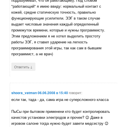
подразумевал, что он работающий)). Под словом
"работающий" я имею ввиду: нормальный контакт с
кожей, средне статическую точность, правильно
функционирующие усилители. ЭЭГ в таком случае
выдает числовые значения каждый определенный
промежуток времени, которые и нужны программисту.
Этим предложением я не хотел выделить простоту
работы ЭЭГ, я ставил ударение на легкость
программирования этой игры, так как сам в бывшем
программист, а не врач)
↓
Ответить
shoora_vatman
06.06.2008 в 15:40
говорит:
если так, тада - да, сама игра не суперсложного класса
ПыСы при бытовом применени кто будет контролировать
качестов установки электродов и прочее? 😉 Даже в
игровом салоне тогда нужно будет завети медсестру 😉