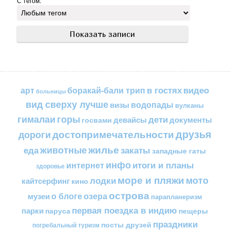
С тегом:
в гостях
видео
арт
боракай-бали трип
больницы
вид сверху лучше
водопады
визы
вулканы
горы
гималаи
дети
документы
госвами
девайсы
друзья
достопримечательности
дороги
жилье
еда
животные
закаты
западные гаты
инфо
итоги и планы
интернет
здоровье
море и пляжи
мото
лодки
кайтсерфинг
кино
острова
о блоге
озера
музеи
парапланеризм
первая поездка в индию
парки
пещеры
паруса
праздники
посты друзей
погребальный туризм