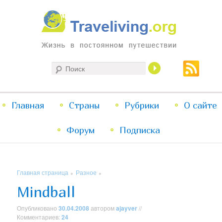
Жизнь в постоянном путешествии
Поиск
Traveliving
Главное
Главная
Страны
Перейти
Перейти
Рубрики
О сайте
меню
Форум
к
к
Подписка
основному
дополнительному
Главная страница
Разное
»
»
содержимому
содержимому
Mindball
Опубликовано
30.04.2008
автором
ajayver
//
Комментариев:
24