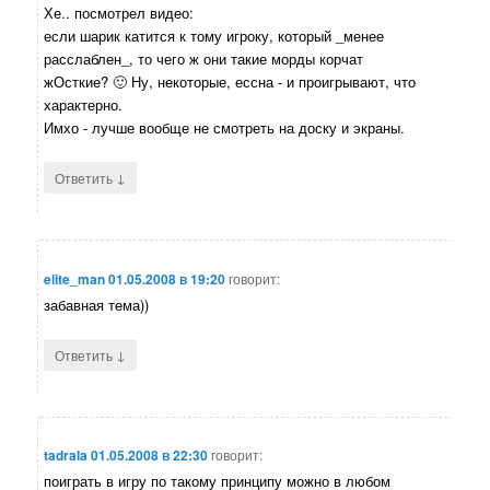
Хе.. посмотрел видео:
если шарик катится к тому игроку, который _менее
расслаблен_, то чего ж они такие морды корчат
жОсткие? 🙂 Ну, некоторые, ессна - и проигрывают, что
характерно.
Имхо - лучше вообще не смотреть на доску и экраны.
↓
Ответить
elite_man
01.05.2008 в 19:20
говорит:
забавная тема))
↓
Ответить
tadrala
01.05.2008 в 22:30
говорит:
поиграть в игру по такому принципу можно в любом