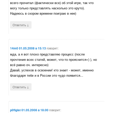
всего прочитал (фактически все) об этой игре, так что
могу только представлять насколько это круто).
Надеюсь в скором времени поиграю в нее)
↓
Ответить
14m0
01.05.2008 в 15:13
говорит:
мда, а я вот плохо представляю процесс (после
прочтения всех статей, может, что-то прояснится=) ), но
всё равно оч. интересно)
Давай, успехов в освоении! кто знает - может, именно
благодаря тебе и в России это чудо появится...
↓
Ответить
p0figist
01.05.2008 в 18:00
говорит: