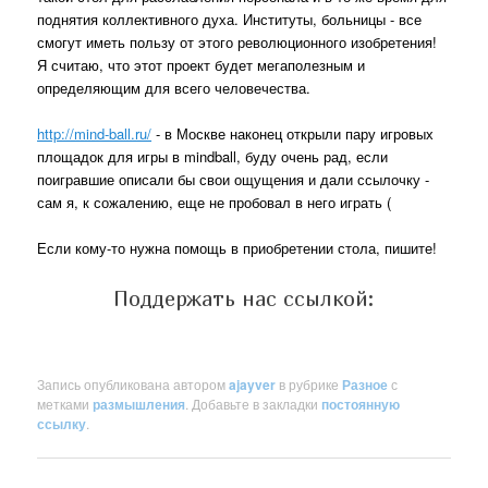
поднятия коллективного духа. Институты, больницы - все
смогут иметь пользу от этого революционного изобретения!
Я считаю, что этот проект будет мегаполезным и
определяющим для всего человечества.
http://mind-ball.ru/
- в Москве наконец открыли пару игровых
площадок для игры в mindball, буду очень рад, если
поигравшие описали бы свои ощущения и дали ссылочку -
сам я, к сожалению, еще не пробовал в него играть (
Если кому-то нужна помощь в приобретении стола, пишите!
Поддержать нас ссылкой:
Запись опубликована автором
ajayver
в рубрике
Разное
с
метками
размышления
. Добавьте в закладки
постоянную
ссылку
.