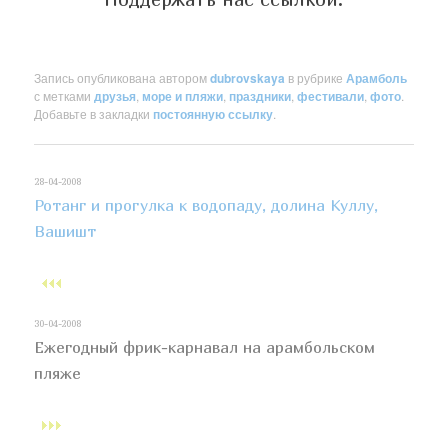
Запись опубликована автором
dubrovskaya
в рубрике
Арамболь
с метками
друзья
,
море и пляжи
,
праздники
,
фестивали
,
фото
.
Добавьте в закладки
постоянную ссылку
.
28-04-2008
Ротанг и прогулка к водопаду, долина Куллу,
Вашишт
30-04-2008
Ежегодный фрик-карнавал на арамбольском
пляже