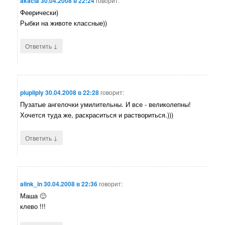
akacia
30.04.2008 в 22:24
говорит:
Феерически)
Рыбки на животе классные))
↓
Ответить
plupliply
30.04.2008 в 22:28
говорит:
Пузатые ангелочки умилительны. И все - великолепны!
Хочется туда же, раскраситься и раствориться.)))
↓
Ответить
alink_in
30.04.2008 в 22:36
говорит:
Маша 🙂
клево !!!