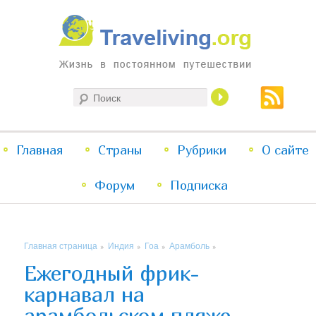
Жизнь в постоянном путешествии
Поиск
Traveliving
Главное
Главная
Страны
Перейти
Перейти
Рубрики
О сайте
меню
Форум
к
к
Подписка
основному
дополнительному
Главная страница
Индия
Гоа
Арамболь
»
»
»
»
содержимому
содержимому
Ежегодный фрик-
карнавал на
арамбольском пляже