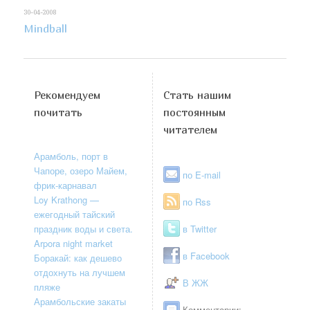
30-04-2008
Mindball
Рекомендуем
Стать нашим
почитать
постоянным
читателем
Арамболь, порт в
Чапоре, озеро Майем,
по E-mail
фрик-карнавал
Loy Krathong —
по Rss
ежегодный тайский
праздник воды и света.
в Twitter
Arpora night market
в Facebook
Боракай: как дешево
отдохнуть на лучшем
В ЖЖ
пляже
Арамбольские закаты
Комментарии: