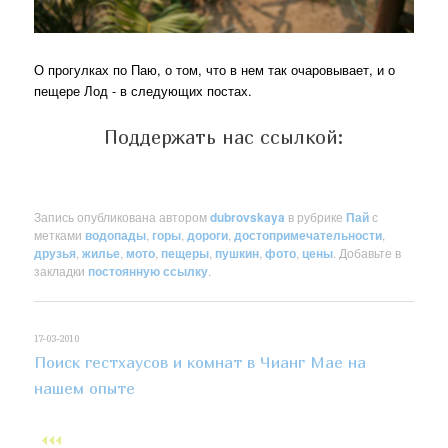
О прогулках по Паю, о том, что в нем так очаровывает, и о
пещере Лод - в следующих постах.
Поддержать нас ссылкой:
Запись опубликована автором
dubrovskaya
в рубрике
Пай
с
метками
водопады
,
горы
,
дороги
,
достопримечательности
,
друзья
,
жилье
,
мото
,
пещеры
,
пушкин
,
фото
,
цены
. Добавьте в
закладки
постоянную ссылку
.
17-03-2010
Поиск гестхаусов и комнат в Чианг Мае на
нашем опыте