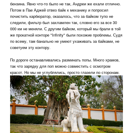
бензина. Явно что-то было не так, Андреи же ехали отлично.
Потом в Пае Аджей отвез байк к механику и попросил
почистить карбюратор, оказалось, что за байком тупо не
следили, фильтр был захламлен так, словно его за все 30
000 км не меняли. С другим байком, который мы брали в той
же прокатной конторе "Infinity" были похожие проблемы. Судя
по всему, там банально не умеют ухаживать за байками, не
советуем эту контору.
По дороге останавливались разминать попы. Много храмов,
так что зарядку для поп можно совместить с осмотром
красот. Но мы не углублялись, просто глазели по сторонам.