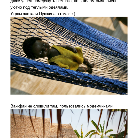
даже успел померзнуть немного, но в целом было очень
уютно под теплыми одеялами.
Утром застали Пушкина в гамаке )
Вай-фай не словили там, пользовались модемчиками.