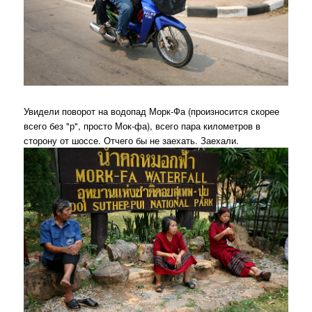
Увидели поворот на водопад Морк-Фа (произносится скорее
всего без "р", просто Мок-фа), всего пара километров в
сторону от шоссе. Отчего бы не заехать. Заехали.