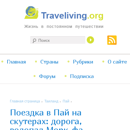
Жизнь в постоянном путешествии
Поиск
Traveliving
Главное
Главная
Страны
Перейти
Перейти
Рубрики
О сайте
меню
Форум
к
к
Подписка
основному
дополнительному
Главная страница
Таиланд
Пай
»
»
»
содержимому
содержимому
Поездка в Пай на
скутерах: дорога,
водопад Морк-фа,