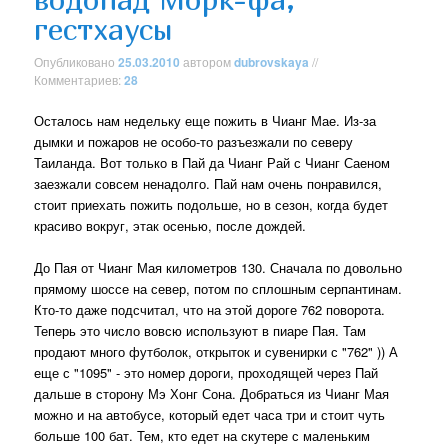
гестхаусы
Опубликовано
25.03.2010
автором
dubrovskaya
//
Комментариев:
28
Осталось нам недельку еще пожить в Чианг Мае. Из-за
дымки и пожаров не особо-то разъезжали по северу
Таиланда. Вот только в Пай да Чианг Рай с Чианг Саеном
заезжали совсем ненадолго. Пай нам очень понравился,
стоит приехать пожить подольше, но в сезон, когда будет
красиво вокруг, этак осенью, после дождей.
До Пая от Чианг Мая километров 130. Сначала по довольно
прямому шоссе на север, потом по сплошным серпантинам.
Кто-то даже подсчитал, что на этой дороге 762 поворота.
Теперь это число вовсю используют в пиаре Пая. Там
продают много футболок, открыток и сувенирки с "762" )) А
еще с "1095" - это номер дороги, проходящей через Пай
дальше в сторону Мэ Хонг Сона. Добраться из Чианг Мая
можно и на автобусе, который едет часа три и стоит чуть
больше 100 бат. Тем, кто едет на скутере с маленьким