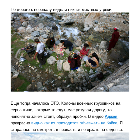
По дороге к перевалу видели пикник местных у реки.
Еще тогда началось ЭТО. Колоны военных грузовиков на
серпантине, которые то едут, еле уступая дорогу, то
непонятно зачем стоят, образуя пробки. В видео
Аджея
прекрасно
видно как их приходится объезжать на байке
. Я
старалась не смотреть в пропасть и не ерзать на сиденье.