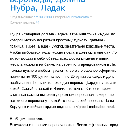
Нубра, Ладак
Опубликовано
12.08.2008
автором
dubrovskaya
//
Комментариев:
41
Нубра - северная долина Ладака и крайняя точка Индии, до
которой можно добраться простому туристу, дальше -
граница, Тибет, а еще - умопомрачительно красивые места.
Чтобы выбраться туда, можно поехать джипом в one day trip,
включающий в себя объезд всех достопримечательных
мест, а можно и на байке, на своем или арендованном в Ле.
Только нужно в любом турагентстве в Ле заранее оформить
пермиты по 100 рупий на нос + по 20 рупий за каждый день
пребывания. По пути только один перевал (Кардунг Ла), зато
какой! Самый высокий в Индии, это точно. Какое-то время
считался самым высоким дорожным перевалом в мире, но
потом его переплюнул какой-то непальский перевал. Но на
Кардунге и сейчас гордые надписи о highest motorable road.
В общем, поехали.
Выезжаем с планами переночевать в Диските (главный город