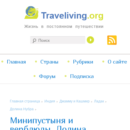
Жизнь в постоянном путешествии
Поиск
Traveliving
Главное
Главная
Страны
Перейти
Перейти
Рубрики
О сайте
меню
Форум
к
к
Подписка
основному
дополнительному
Главная страница
Индия
Джамму и Кашмир
Ладак
»
»
»
»
содержимому
содержимому
Долина Нубра
»
Минипустыня и
верблюды, Долина