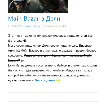
Main Bazar в Дели
21.05.2009 //
Индия
»
Дели
» // Комментариев:
23
Этот пост - один из тех редких случаев, когда хочется без
фотографий.
Мы в сорокаградусном Дели ровно неделю уже. Впервые
жили на Мейн Базаре и этим, можно сказать, прошли боевое
крещение.
Разве ж ты видел Индию, если не видел Мейн
Базара?
)))
Если бы не дела в посольстве, с байком и с покупками, хрен
бы нас кто туда заманил, но спокойная Маджну ка Тила, в
которой мы обычно останавливались, слишком далеко от
нужных нам мест.
Читать далее