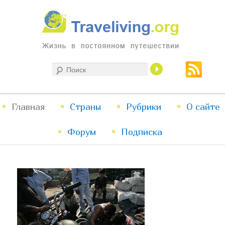
Жизнь в постоянном путешествии
Поиск
Traveliving
Главное
Главная
Страны
Перейти
Перейти
Рубрики
О сайте
меню
Форум
к
к
Подписка
основному
дополнительному
содержимому
содержимому