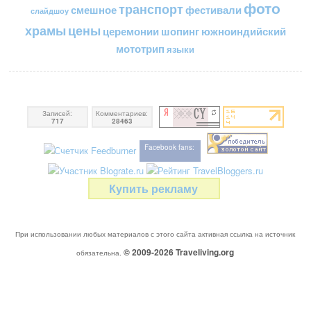
фото
транспорт
смешное
фестивали
слайдшоу
цены
храмы
церемонии
шопинг
южноиндийский
мототрип
языки
Записей:
Комментариев:
717
28463
Facebook fans:
Купить рекламу
При использовании любых материалов с этого сайта активная ссылка на источник
© 2009-2026
Traveliving
.org
обязательна.