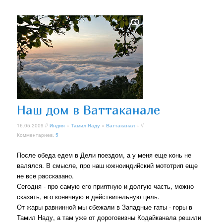
Наш дом в Ваттаканале
16.05.2009 //
Индия
»
Тамил Наду
»
Ваттаканал
» //
Комментариев:
5
После обеда едем в Дели поездом, а у меня еще конь не
валялся. В смысле, про наш южноиндийский мототрип еще
не все рассказано.
Сегодня - про самую его приятную и долгую часть, можно
сказать, его конечную и действительную цель.
От жары равнинной мы сбежали в Западные гаты - горы в
Тамил Наду, а там уже от дороговизны Кодайканала решили