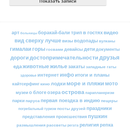
в гостях
видео
арт
боракай-бали трип
больницы
вид сверху лучше
водопады
визы
вулканы
горы
гималаи
дети
документы
госвами
девайсы
друзья
достопримечательности
дороги
жилье
еда
животные
закаты
западные гаты
инфо
итоги и планы
интернет
здоровье
море и пляжи
мото
лодки
кайтсерфинг
кино
острова
о блоге
озера
музеи
парапланеризм
первая поездка в индию
парки
пещеры
паруса
праздники
посты друзей
погребальный туризм
пушкин
представления
происшествия
религия
репка
размышления
рассветы
регата