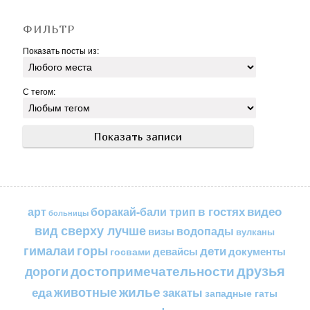
ФИЛЬТР
Показать посты из:
С тегом:
в гостях
видео
арт
боракай-бали трип
больницы
вид сверху лучше
водопады
визы
вулканы
горы
гималаи
дети
документы
госвами
девайсы
друзья
достопримечательности
дороги
жилье
еда
животные
закаты
западные гаты