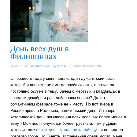
День всех душ в
Филиппинах
15.05.2013 //
Филиппины
»
Думагете
» // Комментариев:
22
С прошлого года у меня подвис один думагетский пост,
который я вовремя не смогла опубликовать, а позже он
постоянно был не в тему. Зачем о мертвых и кладбищах в
веселом декабре и расслабленном январе? Да и в
романтичном феврале тоже не к месту. Но вот вчера в
России прошла Радоница, родительский день. И теперь
католический день поминовения всех усопших более менее в
тему ) Мой пост получился более грустным, чем у Даши,
которая тоже
в этот день гуляла по кладбищу
- я не видела
розового гроба. Но Смерть, встреченная среди могил, меня