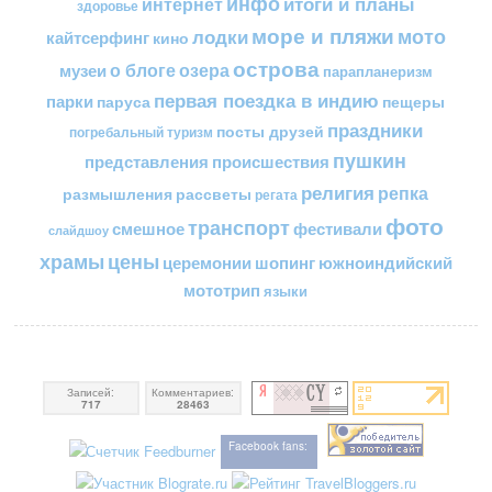
инфо
итоги и планы
интернет
здоровье
море и пляжи
мото
лодки
кайтсерфинг
кино
острова
о блоге
озера
музеи
парапланеризм
первая поездка в индию
парки
пещеры
паруса
праздники
посты друзей
погребальный туризм
пушкин
представления
происшествия
религия
репка
размышления
рассветы
регата
фото
транспорт
смешное
фестивали
слайдшоу
цены
храмы
церемонии
шопинг
южноиндийский
мототрип
языки
Записей:
Комментариев:
717
28463
Facebook fans: