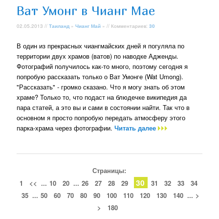
Ват Умонг в Чианг Мае
02.05.2013 //
Таиланд
»
Чианг Май
» // Комментариев:
30
В один из прекрасных чиангмайских дней я погуляла по
территории двух храмов (ватов) по наводке Адженды.
Фотографий получилось как-то много, поэтому сегодня я
попробую рассказать только о Ват Умонге (Wat Umong).
"Рассказать" - громко сказано. Что я могу знать об этом
храме? Только то, что подаст на блюдечке википедия да
пара статей, а это вы и сами в состоянии найти. Так что в
основном я просто попробую передать атмосферу этого
парка-храма через фотографии.
Читать далее
Страницы:
30
1
<<
...
10
20
...
26
27
28
29
31
32
33
34
35
...
50
60
70
80
90
100
110
120
130
140
...
>
>
180