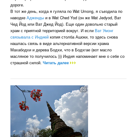
дороге.
В тот же день, когда я гуляла по Wat Umong, я съездила по
наводке
Адженды
и в Wat Ched Yod (он же Wat Jedyod, Ват
Чед Йод или Ват Джед Йод). Еще один довольно старый
храм с приятной территорией вокруг. И если
Ват Умонг
связывала с Индией
копия столба Ашоки, то здесь снова
нашлась связь в виде альтернативной версии храма
Махабодхи и дерева Бодхи, что в Бодхгае (вот масло
масляное то получилось ))) Индия напоминает мне о себе со
страшной силой.
Читать далее