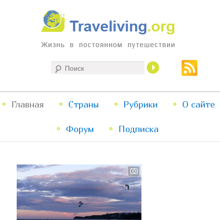
Жизнь в постоянном путешествии
Поиск
Traveliving
Главное
Главная
Страны
Перейти
Перейти
Рубрики
О сайте
меню
Форум
к
к
Подписка
основному
дополнительному
содержимому
содержимому