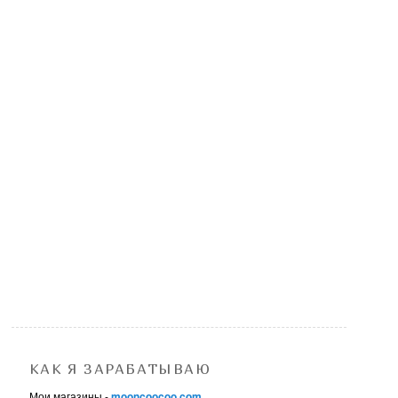
КАК Я ЗАРАБАТЫВАЮ
Мои магазины -
mooncoocoo.com