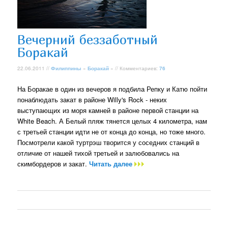
Вечерний беззаботный
Боракай
22.06.2011 //
Филиппины
»
Боракай
» // Комментариев:
76
На Боракае в один из вечеров я подбила Репку и Катю пойти
понаблюдать закат в районе Willy's Rock - неких
выступающих из моря камней в районе первой станции на
White Beach. А Белый пляж тянется целых 4 километра, нам
с третьей станции идти не от конца до конца, но тоже много.
Посмотрели какой туртрэш творится у соседних станций в
отличие от нашей тихой третьей и залюбовались на
скимбордеров и закат.
Читать далее