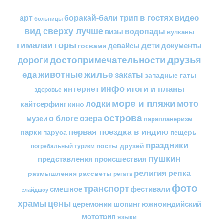
в гостях
видео
арт
боракай-бали трип
больницы
вид сверху лучше
водопады
визы
вулканы
горы
гималаи
дети
документы
госвами
девайсы
друзья
достопримечательности
дороги
жилье
еда
животные
закаты
западные гаты
инфо
итоги и планы
интернет
здоровье
море и пляжи
мото
лодки
кайтсерфинг
кино
острова
о блоге
озера
музеи
парапланеризм
первая поездка в индию
парки
пещеры
паруса
праздники
посты друзей
погребальный туризм
пушкин
представления
происшествия
религия
репка
размышления
рассветы
регата
фото
транспорт
смешное
фестивали
слайдшоу
цены
храмы
церемонии
шопинг
южноиндийский
мототрип
языки