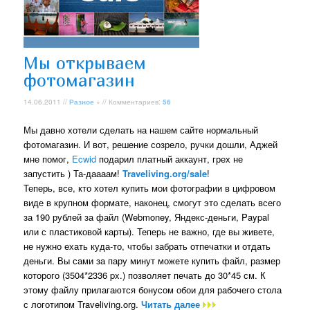
Мы открываем
фотомагазин
14.06.2011 //
Разное
» // Комментариев:
56
Мы давно хотели сделать на нашем сайте нормальный
фотомагазин. И вот, решение созрело, ручки дошли, Аджей
мне помог,
Ecwid
подарил платный аккаунт, грех не
запустить ) Та-даааам!
Traveliving.org/sale
!
Теперь, все, кто хотел купить мои фотографии в цифровом
виде в крупном формате, наконец, смогут это сделать всего
за 190 рублей за файл (Webmoney, Яндекс-деньги, Paypal
или с пластиковой карты). Теперь не важно, где вы живете,
не нужно ехать куда-то, чтобы забрать отпечатки и отдать
деньги. Вы сами за пару минут можете купить файл, размер
которого (3504*2336 px.) позволяет печать до 30*45 см. К
этому файлу прилагаются бонусом обои для рабочего стола
с логотипом Traveliving.org.
Читать далее