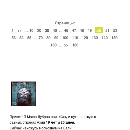
Страницы:
50
1
<<
...
10
20
30
40
...
46
47
48
49
51
52
53
54
55
...
70
80
90
100
110
120
130
140
150
160
...
>>
180
Привет! Я Маша Дубровская. Живу и путешествую в
разных странах Азии
19 лет и 20 дней
.
Сейчас нахожусь в основном на Бали.