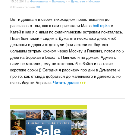
15.06.2011 //
Филиппины
»
Баколод
» +
Думагете
+
Илоило
// Комментариев:
30
Вот и дошла я в своем тихоходном повествовании до
рассказов о том, как к нам приезжали Маша
boil-repka
с
Катей и как я с ними по филиппинским островам покаталась.
План был такой - сидим в Думагете несколько дней, чтоб
девчонки с дороги отдохнули (они летели из Якутска
большим хитрым крюком через Москву и Гонконг), потом по 5
дней на Боракай и Бохол с Панглао и по домам. Аджей с
нами не мотался, ему не хотелось без байка и на такие
короткие сроки )) Сегодня я расскажу про дни в Думагете и
про то, как отсюда добраться до маленького и далекого, но
очень баунти Боракая.
Читать далее