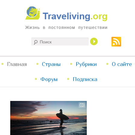
Жизнь в постоянном путешествии
Поиск
Traveliving
Главное
Главная
Страны
Перейти
Перейти
Рубрики
О сайте
меню
Форум
к
к
Подписка
основному
дополнительному
содержимому
содержимому