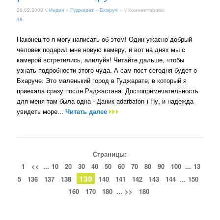
26.02.2008 //
Индия
»
Гуджарат
»
Бхаруч
» // Комментариев:
48
Наконец-то я могу написать об этом! Один ужасно добрый
человек подарил мне новую камеру, и вот на днях мы с
камерой встретились, алилуйя! Читайте дальше, чтобы
узнать подробности этого чуда. А сам пост сегодня будет о
Бхаруче. Это маленький город в Гуджарате, в который я
приехала сразу после Раджастана. Достопримечательность
для меня там была одна - Даник adarbaton ) Ну, и надежда
увидеть море...
Читать далее
Страницы:
1
<<
...
10
20
30
40
50
60
70
80
90
100
...
13
139
5
136
137
138
140
141
142
143
144
...
150
160
170
180
...
>>
180