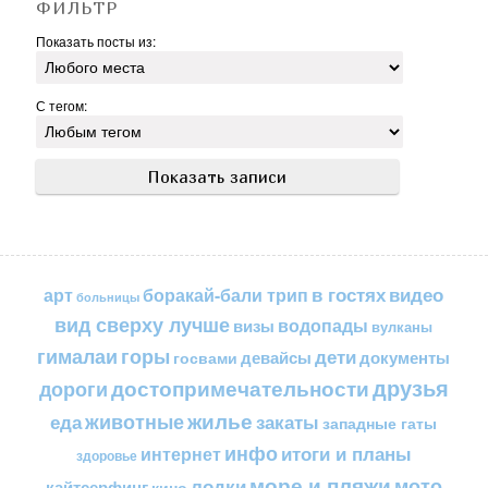
ФИЛЬТР
Показать посты из:
С тегом:
в гостях
видео
арт
боракай-бали трип
больницы
вид сверху лучше
водопады
визы
вулканы
горы
гималаи
дети
документы
госвами
девайсы
друзья
достопримечательности
дороги
жилье
еда
животные
закаты
западные гаты
инфо
итоги и планы
интернет
здоровье
море и пляжи
мото
лодки
кайтсерфинг
кино