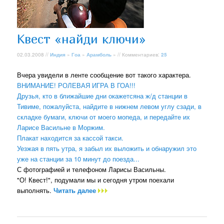
Квест «найди ключи»
02.03.2008 //
Индия
»
Гоа
»
Арамболь
» // Комментариев:
25
Вчера увидели в ленте сообщение вот такого характера.
ВНИМАНИЕ! РОЛЕВАЯ ИГРА В ГОА!!!
Друзья, кто в ближайшие дни окажетсяна ж/д станции в
Тивиме, пожалуйста, найдите в нижнем левом углу сзади, в
складке бумаги, ключи от моего мопеда, и передайте их
Ларисе Васильне в Моржим.
Плакат находится за кассой такси.
Уезжая в пять утра, я забыл их выложить и обнаружил это
уже на станции за 10 минут до поезда...
С фотографией и телефоном Ларисы Васильны.
"О! Квест!", подумали мы и сегодня утром поехали
выполнять.
Читать далее