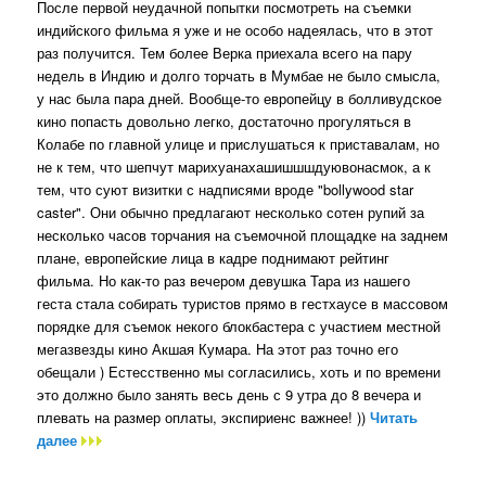
После первой неудачной попытки посмотреть на съемки
индийского фильма я уже и не особо надеялась, что в этот
раз получится. Тем более Верка приехала всего на пару
недель в Индию и долго торчать в Мумбае не было смысла,
у нас была пара дней. Вообще-то европейцу в болливудское
кино попасть довольно легко, достаточно прогуляться в
Колабе по главной улице и прислушаться к приставалам, но
не к тем, что шепчут марихуанахашишшшдуювонасмок, а к
тем, что суют визитки с надписями вроде "bollywood star
caster". Они обычно предлагают несколько сотен рупий за
несколько часов торчания на съемочной площадке на заднем
плане, европейские лица в кадре поднимают рейтинг
фильма. Но как-то раз вечером девушка Тара из нашего
геста стала собирать туристов прямо в гестхаусе в массовом
порядке для съемок некого блокбастера с участием местной
мегазвезды кино Акшая Кумара. На этот раз точно его
обещали ) Естесственно мы согласились, хоть и по времени
это должно было занять весь день с 9 утра до 8 вечера и
плевать на размер оплаты, экспириенс важнее! ))
Читать
далее