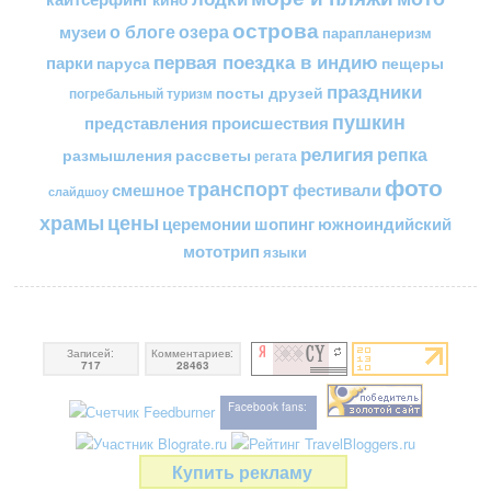
острова
о блоге
озера
музеи
парапланеризм
первая поездка в индию
парки
пещеры
паруса
праздники
посты друзей
погребальный туризм
пушкин
представления
происшествия
религия
репка
размышления
рассветы
регата
фото
транспорт
смешное
фестивали
слайдшоу
цены
храмы
церемонии
шопинг
южноиндийский
мототрип
языки
Записей:
Комментариев:
717
28463
Facebook fans:
Купить рекламу