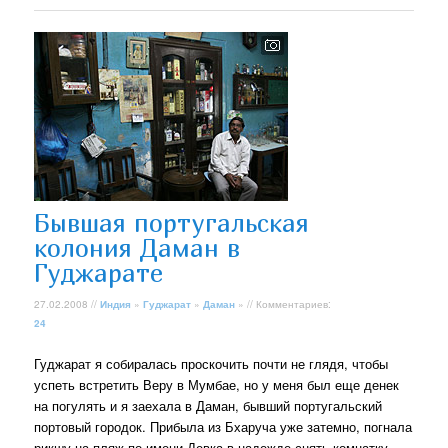
Бывшая португальская
колония Даман в
Гуджарате
27.02.2008 //
Индия
»
Гуджарат
»
Даман
» // Комментариев:
24
Гуджарат я собиралась проскочить почти не глядя, чтобы
успеть встретить Веру в Мумбае, но у меня был еще денек
на погулять и я заехала в Даман, бывший португальский
портовый городок. Прибыла из Бхаруча уже затемно, погнала
рикшу на пляж по имени Девка в надежде снять комнатку