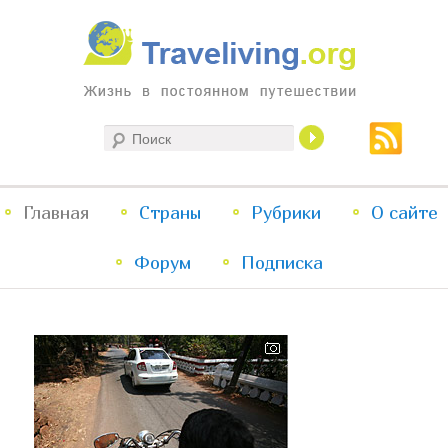
Жизнь в постоянном путешествии
Поиск
Traveliving
Главное
Главная
Страны
Перейти
Перейти
Рубрики
О сайте
меню
Форум
к
к
Подписка
основному
дополнительному
содержимому
содержимому