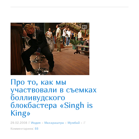
Про то, как мы
участвовали в съемках
болливудского
блокбастера «Singh is
King»
29.02.2008 //
Индия
»
Махараштра
»
Мумбай
» //
Комментариев:
55