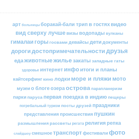
в гостях
видео
арт
боракай-бали трип
больницы
вид сверху лучше
водопады
визы
вулканы
горы
гималаи
дети
документы
госвами
девайсы
друзья
достопримечательности
дороги
жилье
еда
животные
закаты
западные гаты
инфо
итоги и планы
интернет
здоровье
море и пляжи
мото
лодки
кайтсерфинг
кино
острова
о блоге
озера
музеи
парапланеризм
первая поездка в индию
парки
пещеры
паруса
праздники
посты друзей
погребальный туризм
пушкин
представления
происшествия
религия
репка
размышления
рассветы
регата
фото
транспорт
смешное
фестивали
слайдшоу