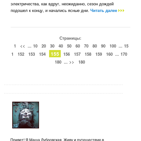
электричества, как вдруг, неожиданно, сезон дождей
подошел к концу, и начались ясные дни.
Читать далее
Страницы:
1
<<
...
10
20
30
40
50
60
70
80
90
100
...
15
155
1
152
153
154
156
157
158
159
160
...
170
180
...
>>
180
Привет! Я Маша Дубровская. Живу и путешествую в