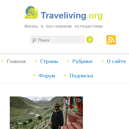
Жизнь в постоянном путешествии
Поиск
Traveliving
Главное
Главная
Страны
Перейти
Перейти
Рубрики
О сайте
меню
Форум
к
к
Подписка
основному
дополнительному
содержимому
содержимому