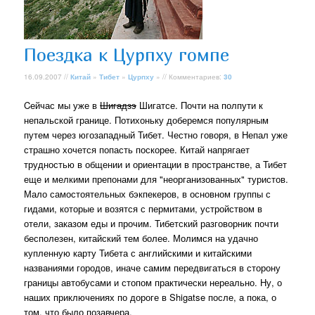
Поездка к Цурпху гомпе
16.09.2007 //
Китай
»
Тибет
»
Цурпху
» // Комментариев:
30
Cейчас мы уже в
Шигадзэ
Шигатсе. Почти на полпути к
непальской границе. Потихоньку доберемся популярным
путем через югозападный Тибет. Честно говоря, в Непал уже
страшно хочется попасть поскорее. Китай напрягает
трудностью в общении и ориентации в пространстве, а Тибет
еще и мелкими препонами для "неорганизованных" туристов.
Мало самостоятельных бэкпекеров, в основном группы с
гидами, которые и возятся с пермитами, устройством в
отели, заказом еды и прочим. Тибетский разговорник почти
бесполезен, китайский тем более. Молимся на удачно
купленную карту Тибета с английскими и китайскими
названиями городов, иначе самим передвигаться в сторону
границы автобусами и стопом практически нереально. Ну, о
наших приключениях по дороге в Shigatse после, а пока, о
том, что было позавчера.