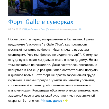
Форт Galle в сумерках
09.09.2013 //
Шри-Ланка
»
Гол (Галле)
» // Комментариев:
16
После Бентоты перед возвращением в Кальпитию Прами
предложил "заскочить" в Galle ("Гол", как произносят
местные) погулять по форту. Идея сначала вызывала
скептицизм, "что мы, фортов не видели что ли?". К тому же
оттуда нужно было бы дольше ехать в ночи до дому. Но мы
таки заехали и не пожалели. Даже захотелось обязательно
вернуться в Гол еще раз для более обстоятельной прогулки
в дневное время. Этот форт не просто заброшенная груда
кирпичей, а целый городок с узкими мощеными улочками,
колониальной архитектурой, симпатичными уголками и
магазинчиками. Концентрат обожаемого мною винтажа, микс
замшелой евро-индостанской экзотики и уют романтичной
старины. Вот оно как.
Читать далее