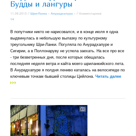
Будды и лангуры
11.09.2013 //
Шри-Ланка
»
Анурадхапура
» // Комментариев:
14
В попутчики никто не нарисовался, и в конце июля я одна
выдвинулась в небольшую вылазку по культурному
треугольнику Шри-Ланки. Погуляла по Анурадхапуре и
Сигирии, а в Поллонаруву не успела заехать. На все про все
- три безветренных дня, после которых обещалась
последняя неделя ветра и кайта моего шриланкийского лета.
В Анурадхапуре я полдня лениво каталась на велосипеде по
ключевым точкам бывшей столицы Цейлона.
Читать далее