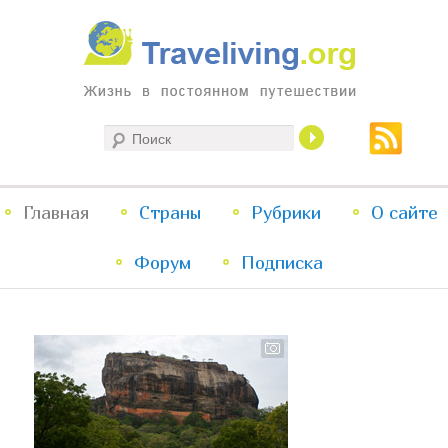
Жизнь в постоянном путешествии
Поиск
Traveliving
Главное
Главная
Страны
Перейти
Перейти
Рубрики
О сайте
меню
Форум
к
к
Подписка
основному
дополнительному
содержимому
содержимому