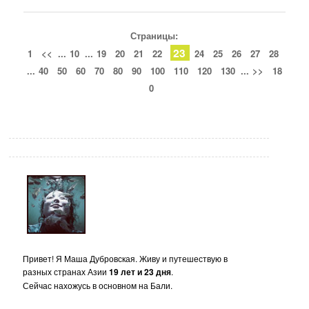
Страницы:
23
1
<<
...
10
...
19
20
21
22
24
25
26
27
28
...
40
50
60
70
80
90
100
110
120
130
...
>>
18
0
Привет! Я Маша Дубровская. Живу и путешествую в
разных странах Азии
19 лет и 23 дня
.
Сейчас нахожусь в основном на Бали.