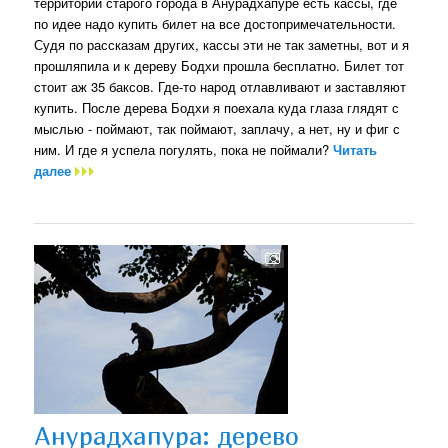
территории старого города в Анурадхапуре есть кассы, где
по идее надо купить билет на все достопримечательности.
Судя по рассказам других, кассы эти не так заметны, вот и я
прошляпила и к дереву Бодхи прошла бесплатно. Билет тот
стоит аж 35 баксов. Где-то народ отлавливают и заставляют
купить. После дерева Бодхи я поехала куда глаза глядят с
мыслью - поймают, так поймают, заплачу, а нет, ну и фиг с
ним. И где я успела погулять, пока не поймали?
Читать
далее
Анурадхапура: дерево