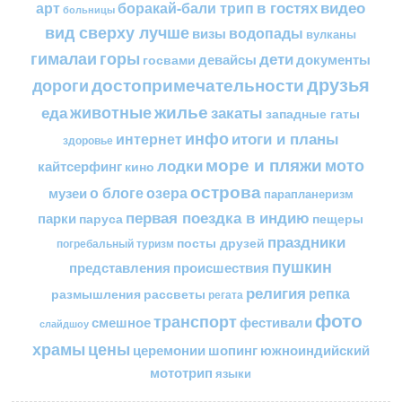
в гостях
видео
арт
боракай-бали трип
больницы
вид сверху лучше
водопады
визы
вулканы
горы
гималаи
дети
документы
госвами
девайсы
друзья
достопримечательности
дороги
жилье
еда
животные
закаты
западные гаты
инфо
итоги и планы
интернет
здоровье
море и пляжи
мото
лодки
кайтсерфинг
кино
острова
о блоге
озера
музеи
парапланеризм
первая поездка в индию
парки
пещеры
паруса
праздники
посты друзей
погребальный туризм
пушкин
представления
происшествия
религия
репка
размышления
рассветы
регата
фото
транспорт
смешное
фестивали
слайдшоу
цены
храмы
церемонии
шопинг
южноиндийский
мототрип
языки