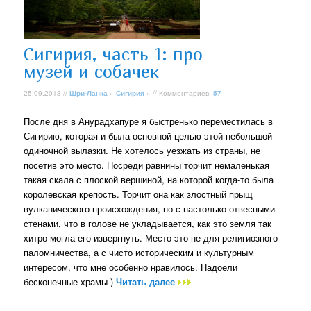
Сигирия, часть 1: про
музей и собачек
25.09.2013 //
Шри-Ланка
»
Сигирия
» // Комментариев:
57
После дня в Анурадхапуре я быстренько переместилась в
Сигирию, которая и была основной целью этой небольшой
одиночной вылазки. Не хотелось уезжать из страны, не
посетив это место. Посреди равнины торчит немаленькая
такая скала с плоской вершиной, на которой когда-то была
королевская крепость. Торчит она как злостный прыщ
вулканического происхождения, но с настолько отвесными
стенами, что в голове не укладывается, как это земля так
хитро могла его извергнуть. Место это не для религиозного
паломничества, а с чисто историческим и культурным
интересом, что мне особенно нравилось. Надоели
бесконечные храмы )
Читать далее