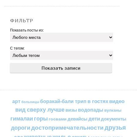
ФИЛЬТР
Показать посты из:
С тегом:
в гостях
видео
арт
боракай-бали трип
больницы
вид сверху лучше
водопады
визы
вулканы
горы
гималаи
дети
документы
госвами
девайсы
друзья
достопримечательности
дороги
жилье
еда
животные
закаты