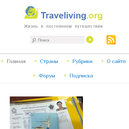
Жизнь в постоянном путешествии
Поиск
Traveliving
Главное
Главная
Страны
Перейти
Перейти
Рубрики
О сайте
меню
Форум
к
к
Подписка
основному
дополнительному
содержимому
содержимому