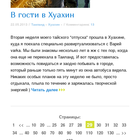
В гости в Хуахин
22.05.2013 //
Таиланд
»
Хуахин
» // Комментариев:
13
Вторая неделя моего тайского "отпуска" прошла в Хуахине,
куда я поехала специально развиртуализоваться с Варей
varka. Мы были знакомы несколько лет в жж с тех пор, когда
она еще не переехала в Таиланд. И вот предоставилась
возможность повидаться и заодно побывать в городе,
который раньше только пять минут из окна автобуса видела.
Никаких особых планов на эту неделю не было, просто
отдыхала, плыла по течению и заряжалась творческой
энергией )
Читать далее
Страницы:
29
1
<<
...
10
20
...
25
26
27
28
30
31
32
33
34
...
40
50
60
70
80
90
100
110
120
130
...
>>