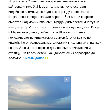
Я прилетела 7 мая с целью три месяца заниматься
кайтсерфингом. Ха! Моментально включилось а ля
индийское время, и вот я до сих пор жду своих кайтов,
отправленных еще в начале апреля. Все боги и пророки
смеются над моими планами. Будда ухмыляется мне тут на
каждом углу, Аллах смеется голосом муэдзина, даже Иисус
и Мария загадочно улыбаются, а Шива и Компания
похихикивают из индуистских храмов (это их козни, не
иначе!). Но о трехнедельном ожидании в Кальпитии я напишу
позже. А пока - про первые дни, первые впечатления и
столицу. Из полезностей - как добраться из аэропорта до
Коломбо.
Читать далее