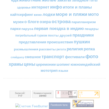
западные гаты
инфо
итоги и планы
интернет
здоровье
море и пляжи
мото
лодки
кайтсерфинг
кино
острова
о блоге
озера
музеи
парапланеризм
первая поездка в индию
парки
пещеры
паруса
праздники
посты друзей
погребальный туризм
пушкин
представления
происшествия
религия
репка
размышления
рассветы
регата
фото
транспорт
смешное
фестивали
слайдшоу
цены
храмы
церемонии
шопинг
южноиндийский
мототрип
языки
Записей:
Комментариев:
717
28463
Facebook fans: