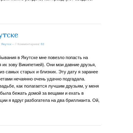
утске
»
Якутск
» // Комментариев:
52
бывания в Якутске мне повезло попасть на
я их зову Википетией). Они мои давние друзья,
из самых старых и близких. Эту дату я заранее
илетами нечаянно очень удачно подгадала.
вадьбе, как полагается лучшим друзьям, у меня
была бежать домой за вещами и ехать в
ции я вдруг разбогатела на два бриллианта. Ой,