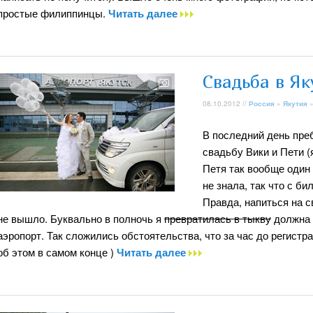
простые филиппинцы.
Читать далее
Свадьба в Як
08.10.2012 //
Россия
»
Якутия
В последний день пре
свадьбу Вики и Пети (
Петя так вообще один 
не знала, так что с б
Правда, напиться на с
не вышло. Буквально в полночь я
превратилась в тыкву
должна 
аэропорт. Так сложились обстоятельства, что за час до регистра
об этом в самом конце )
Читать далее