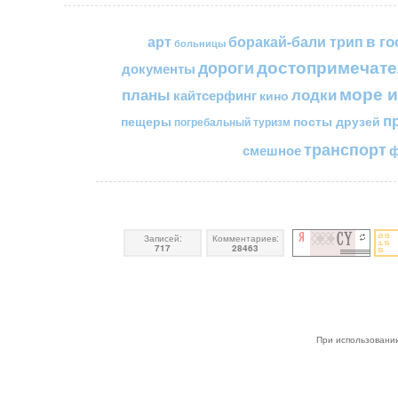
в го
арт
боракай-бали трип
больницы
достопримечате
дороги
документы
море и
планы
лодки
кайтсерфинг
кино
п
пещеры
посты друзей
погребальный туризм
транспорт
смешное
ф
Записей:
Комментариев:
717
28463
При использовании