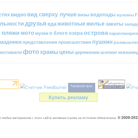
вид сверху лучше
стях
видео
водопады
визы
вулканы
друзья
льности
жилье
еда
животные
закаты
запад
 пляжи
острова
мото
о блоге
озера
музеи
парапланериз
пушкин
раздники
представления
происшествия
размышле
фото
цены
храмы
естивали
церемонии
шопинг
южноинд
Facebook fans:
Купить рекламу
© 2009-20
 любых материалов с этого сайта активная ссылка на источник обязательна.