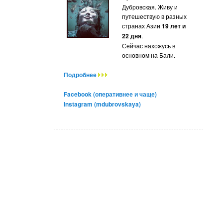
Дубровская. Живу и
путешествую в разных
странах Азии
19 лет и
22 дня
.
Сейчас нахожусь в
основном на Бали.
Подробнее
Facebook (оперативнее и чаще)
Instagram (mdubrovskaya)