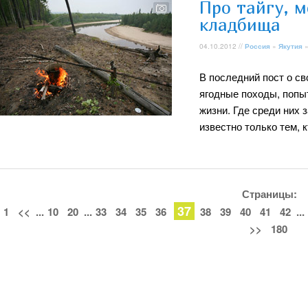
Про тайгу, м
кладбища
04.10.2012 //
Россия
»
Якутия
В последний пост о с
ягодные походы, попы
жизни. Где среди них 
известно только тем, 
Страницы:
37
1
<<
...
10
20
...
33
34
35
36
38
39
40
41
42
...
>>
180