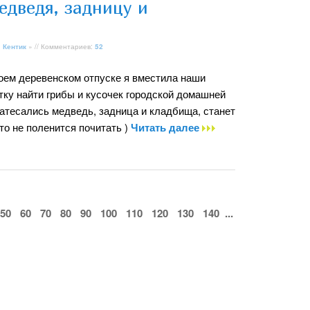
едведя, задницу и
»
Кентик
» // Комментариев:
52
воем деревенском отпуске я вместила наши
тку найти грибы и кусочек городской домашней
затесались медведь, задница и кладбища, станет
кто не поленится почитать )
Читать далее
50
60
70
80
90
100
110
120
130
140
...