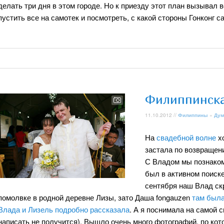
делать три дня в этом городе. Но к приезду этот план вызывал
пустить все на самотек и посмотреть, с какой стороны Гонконг 
Филиппинска
11.10.2012 //
Филиппины
»
Дум
На
свадебной волне
хо
застала по возвращен
С Владом мы познакоми
был в активном поиске
сентября наш Влад ск
помолвке в родной деревне Лизы, зато Даша fongauzen
там была
Влада и Лизель подробно рассказала
. А я поснимала на самой 
написать не получится). Вышло очень много фотографий, по ко