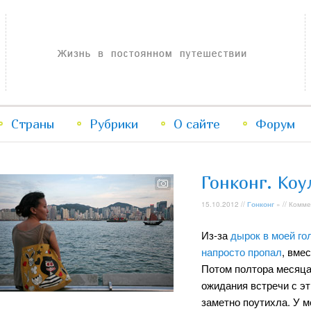
Жизнь в постоянном путешествии
Страны
Рубрики
Перейти
Перейти
О сайте
Форум
к
к
Гонконг. Коу
основному
дополнительному
15.10.2012 //
Гонконг
» // Комм
содержимому
содержимому
Из-за
дырок в моей го
напросто пропал
, вме
Потом полтора месяца 
ожидания встречи с э
заметно поутихла. У м