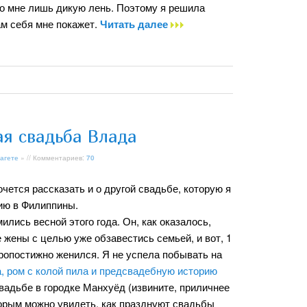
 во мне лишь дикую лень. Поэтому я решила
сам себя мне покажет.
Читать далее
я свадьба Влада
агете
» // Комментариев:
70
чется рассказать и о другой свадьбе, которую я
ию в Филиппины.
лись весной этого года. Он, как оказалось,
 жены с целью уже обзавестись семьей, и вот, 1
ропостижно женился. Я не успела побывать на
, ром с колой пила и предсвадебную историю
свадьбе в городке Манхуёд (извините, приличнее
торым можно увидеть, как празднуют свадьбы