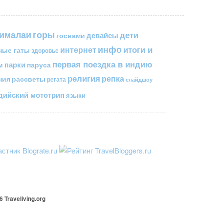
горы
гималаи
дети
госвами
девайсы
инфо
итоги и
интернет
ные гаты
здоровье
первая поездка в индию
парки
паруса
м
религия
репка
ния
рассветы
регата
слайдшоу
ийский мототрип
языки
26
Traveliving
.org