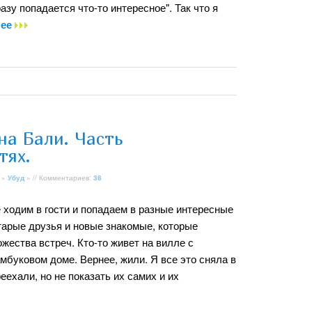
зу попадается что-то интересное". Так что я
лее
на Бали. Часть
тях.
»
Убуд
» // Комментариев:
38
 ходим в гости и попадаем в разные интересные
старые друзья и новые знакомые, которые
жества встреч. Кто-то живет на вилле с
амбуковом доме. Вернее, жили. Я все это сняла в
ехали, но не показать их самих и их