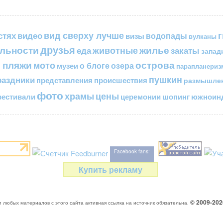
вид сверху лучше
стях
видео
водопады
визы
вулканы
друзья
льности
жилье
еда
животные
закаты
запад
 пляжи
острова
мото
о блоге
озера
музеи
парапланериз
пушкин
раздники
представления
происшествия
размышле
фото
цены
храмы
естивали
церемонии
шопинг
южноинд
Facebook fans:
Купить рекламу
© 2009-20
 любых материалов с этого сайта активная ссылка на источник обязательна.