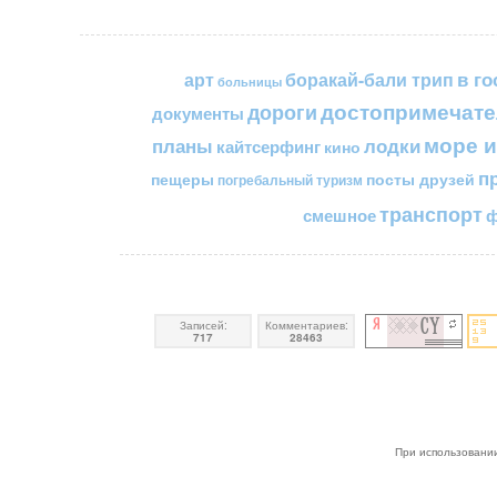
в го
арт
боракай-бали трип
больницы
достопримечате
дороги
документы
море и
планы
лодки
кайтсерфинг
кино
п
пещеры
посты друзей
погребальный туризм
транспорт
смешное
ф
Записей:
Комментариев:
717
28463
При использовании