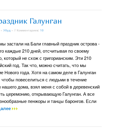
раздник Галунган
»
Убуд
» // Комментариев:
10
мы застали на Бали главный праздник острова -
го каждые 210 дней, отсчитывая по своему
 который не схож с григорианским. Эти 210
ский год. Так что, можно считать, что мы
е Нового года. Хотя на самом деле в Галунган
, чтобы повеселиться с людьми в течение
н нашего дома, взял меня с собой в деревенский
еть церемонию, открывающую Галунган. А все
азнообразные пенжоры и танцы баронгов. Если
далее