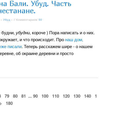
а Бали. Убуд. Часть
нестанане.
»
Убуд
» // Комментариев:
50
е будни,
убудни
, короче ) Пора написать и о них.
 окружает, и что происходит. Про
наш дом,
уже писали
. Теперь расскажем шире - о нашем
деревне, об окраине деревни и просто
8
79
80
81
...
90
100
110
120
130
140
1
>
180