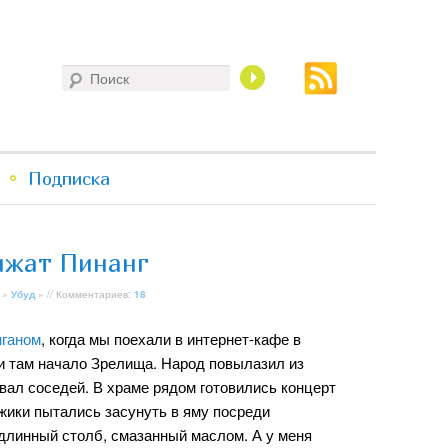
Поиск
Подписка
нжат Пинанг
»
Убуд
» // Комментариев:
18
нганом
, когда мы поехали в интернет-кафе в
и там начало Зрелища. Народ повылазил из
вал соседей. В храме рядом готовились концерт
жики пытались засунуть в яму посреди
линный столб, смазанный маслом. А у меня