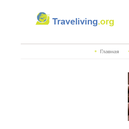
Traveliving
Главное
Главная
меню