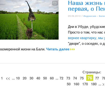
Наша жизнь н
первая, о Пе
29.06.2010 //
Индонезия
»
Бали
Дни в Убуде, убудски
Просто о том, что нас
вернее квартирку, мы 
"дворе", о соседях, о 
размеренной жизни на Бали.
Читать далее
Страницы:
76
1
<<
...
10
20
30
40
50
60
...
72
73
74
75
77
7
50
160
170
180
...
>