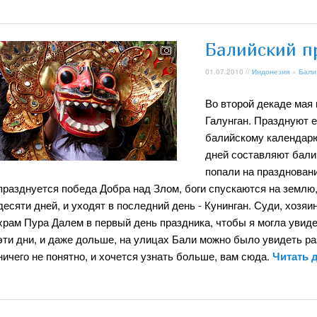
Балийский п
01.07.2010 //
Индонезия
»
Бали
Во второй декаде мая 
Галунган. Празднуют е
балийскому календарю,
дней составляют балий
попали на праздновани
празднуется победа Добра над Злом, боги спускаются на землю
десяти дней, и уходят в последний день - Кунинган. Суди, хозяи
храм Пура Далем в первый день праздника, чтобы я могла увид
эти дни, и даже дольше, на улицах Бали можно было увидеть р
ничего не понятно, и хочется узнать больше, вам сюда.
Читать 