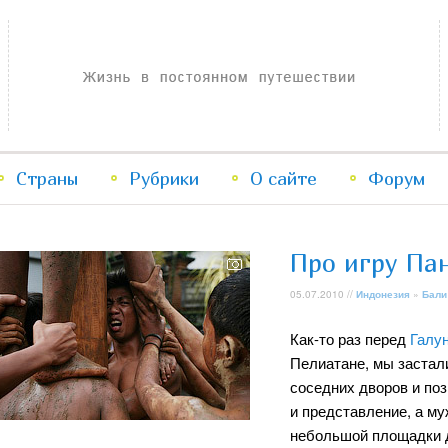
Жизнь в постоянном путешествии
Страны
Рубрики
Перейти
Перейти
О сайте
Форум
к
к
Про игру Па
основному
дополнительному
05.07.2010 //
Индонезия
»
Бали
содержимому
содержимому
Как-то раз перед
Галу
Пелиатане, мы застал
соседних дворов и поз
и представление, а му
небольшой площадки д