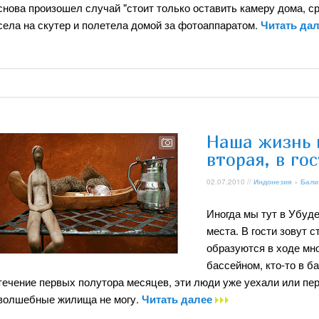
снова произошел случай "стоит только оставить камеру дома, сра
села на скутер и полетела домой за фотоаппаратом.
Читать да
Наша жизнь 
вторая, в гос
02.07.2010 //
Индонезия
»
Бали
Иногда мы тут в Убуде
места. В гости зовут 
образуются в ходе мно
бассейном, кто-то в б
течение первых полутора месяцев, эти люди уже уехали или пере
волшебные жилища не могу.
Читать далее