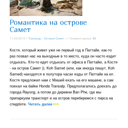
Романтика на острове
Самет
11.03.2010 //
Таиланд
»
Остров Самет
» // Комментариев:
40
Костя, который живет уже не первый год в Паттайе, как-то
раз позвал нас на выходные в то место, куда он часто ездит
отдыхать. Кто-то едет отдыхать от офиса в Паттайю, а Костя
- на остров Самет )). Koh Samet (или, как иногда пишут, Koh
Samed) находится в полутора часах езды от Паттайи на юг.
Костя предложил нам с Мишей ехать на его машине, а сам
поехал на байке Honda Transalp. Предполагалось доехать до
города Rayong, а потом до деревни Ban Phe, где мы
припаркуем транспорт и на остров переберемся с пирса на
спидботе.
Читать далее