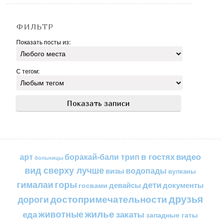
ФИЛЬТР
Показать посты из:
С тегом:
в гостях
видео
арт
боракай-бали трип
больницы
вид сверху лучше
водопады
визы
вулканы
горы
гималаи
дети
документы
госвами
девайсы
друзья
достопримечательности
дороги
жилье
еда
животные
закаты
западные гаты