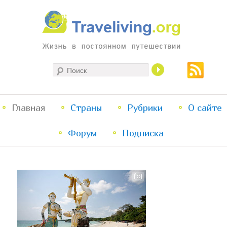
Жизнь в постоянном путешествии
Поиск
Traveliving
Главное
Главная
Страны
Перейти
Перейти
Рубрики
О сайте
меню
Форум
к
к
Подписка
основному
дополнительному
содержимому
содержимому