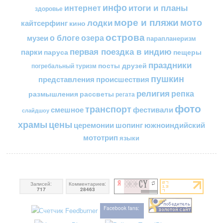
инфо
итоги и планы
интернет
здоровье
море и пляжи
мото
лодки
кайтсерфинг
кино
острова
о блоге
озера
музеи
парапланеризм
первая поездка в индию
парки
пещеры
паруса
праздники
посты друзей
погребальный туризм
пушкин
представления
происшествия
религия
репка
размышления
рассветы
регата
фото
транспорт
смешное
фестивали
слайдшоу
цены
храмы
церемонии
шопинг
южноиндийский
мототрип
языки
Записей:
Комментариев:
717
28463
Facebook fans: