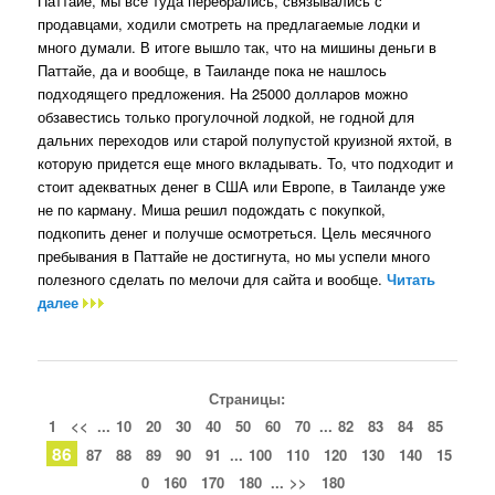
Паттайе, мы все туда перебрались, связывались с
продавцами, ходили смотреть на предлагаемые лодки и
много думали. В итоге вышло так, что на мишины деньги в
Паттайе, да и вообще, в Таиланде пока не нашлось
подходящего предложения. На 25000 долларов можно
обзавестись только прогулочной лодкой, не годной для
дальних переходов или старой полупустой круизной яхтой, в
которую придется еще много вкладывать. То, что подходит и
стоит адекватных денег в США или Европе, в Таиланде уже
не по карману. Миша решил подождать с покупкой,
подкопить денег и получше осмотреться. Цель месячного
пребывания в Паттайе не достигнута, но мы успели много
полезного сделать по мелочи для сайта и вообще.
Читать
далее
Страницы:
1
<<
...
10
20
30
40
50
60
70
...
82
83
84
85
86
87
88
89
90
91
...
100
110
120
130
140
15
0
160
170
180
...
>>
180