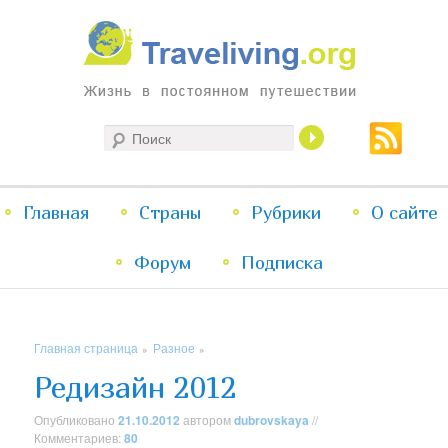
Жизнь в постоянном путешествии
Поиск
Traveliving
Главное
Главная
Страны
Перейти
Перейти
Рубрики
О сайте
меню
Форум
к
к
Подписка
основному
дополнительному
Главная страница
Разное
»
»
содержимому
содержимому
Редизайн 2012
Опубликовано
21.10.2012
автором
dubrovskaya
//
Комментариев:
80