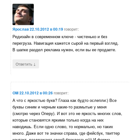
Ярослав
22.10.2012 в 00:19
говорит:
Редизайн в современном ключе - чистенько и без
перегруза. Навигация кажется сырой на первый взгляд.
В шапке раздел реклама нужен, если вы ее продаете.
↓
Ответить
OM
22.10.2012 в 00:26
говорит:
А что с яркостью букв? Глаза как будто ослепли:) Все
буквы синим и черным какие-то размытые у меня
(смотрю через Оперу). И вот это не яркость многих слов,
которые становятся яркими только когда на них
наводишь. Если одно слово, то нормально, но таких
много. Даже вот те значки справа, где фейсбук, твиттер
контакт, раздражают своей блеклостью))) И форма