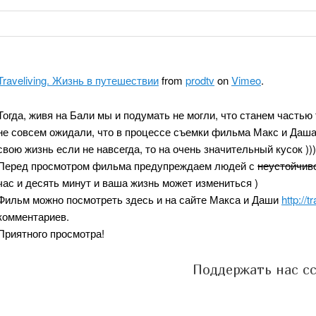
Traveliving. Жизнь в путешествии
from
prodtv
on
Vimeo
.
Тогда, живя на Бали мы и подумать не могли, что станем частью
не совсем ожидали, что в процессе съемки фильма Макс и Даша
свою жизнь если не навсегда, то на очень значительный кусок )))
Перед просмотром фильма предупреждаем людей с
неустойчив
час и десять минут и ваша жизнь может измениться )
Фильм можно посмотреть здесь и на сайте Макса и Даши
http://t
комментариев.
Приятного просмотра!
Поддержать нас с