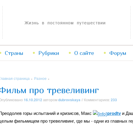
Жизнь в постоянном путешествии
Страны
Рубрики
Перейти
Перейти
О сайте
Форум
к
к
Главная страница
Разное
»
»
основному
дополнительному
Фильм про тревеливинг
содержимому
содержимому
Опубликовано
16.10.2012
автором
dubrovskaya
// Комментариев:
233
Преодолев горы испытаний и кризисов, Макс
prodtv
и Да
целым фильмищем про тревеливинг, где мы - одни из главных гер