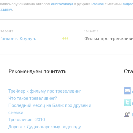
Запись опубликована автором
dubrovskaya
в рубрике
Разное
с метками
виде
ссылку
.
15-10-2012
16-10-2012
Гонконг. Коулун.
Фильм про тревелив
Рекомендуем почитать
Ста
Трейлер к фильму про тревеливинг
Что такое тревеливинг?
Последний месяц на Бали: про друзей и
съемки
Тревеливинг-2010
Дорога к Дудхсагарскому водопаду