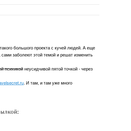
 такого большого проекта с кучей людей. А еще
 сами заболеют этой темой и решат изменить
ой психикой
неусидчивой пятой точкой - через
ravelsecret.ru
. И там, и там уже много
сылкой: