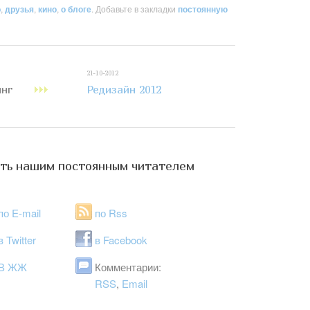
о
,
друзья
,
кино
,
о блоге
. Добавьте в закладки
постоянную
21-10-2012
инг
Редизайн 2012
ть нашим постоянным читателем
по E-mail
по Rss
в Twitter
в Facebook
В ЖЖ
Комментарии:
RSS
,
Email