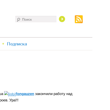
Поиск
Подписка
ша
fongauzen
закончили работу над
оев. Ура!!!