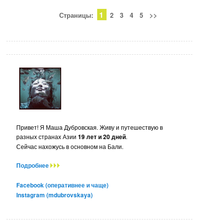
1
Страницы:
2
3
4
5
>>
Привет! Я Маша Дубровская. Живу и путешествую в
разных странах Азии
19 лет и 20 дней
.
Сейчас нахожусь в основном на Бали.
Подробнее
Facebook (оперативнее и чаще)
Instagram (mdubrovskaya)