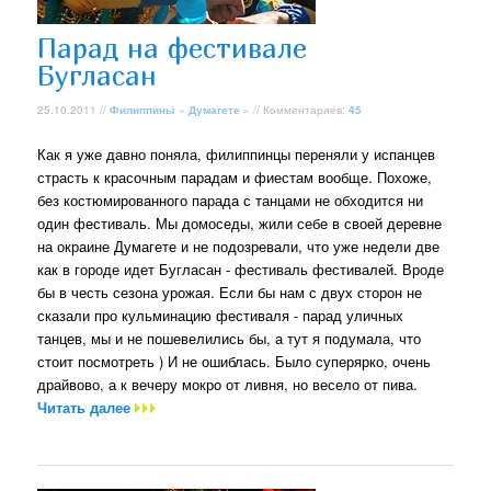
Парад на фестивале
Бугласан
25.10.2011 //
Филиппины
»
Думагете
» // Комментариев:
45
Как я уже давно поняла, филиппинцы переняли у испанцев
страсть к красочным парадам и фиестам вообще. Похоже,
без костюмированного парада с танцами не обходится ни
один фестиваль. Мы домоседы, жили себе в своей деревне
на окраине Думагете и не подозревали, что уже недели две
как в городе идет Бугласан - фестиваль фестивалей. Вроде
бы в честь сезона урожая. Если бы нам с двух сторон не
сказали про кульминацию фестиваля - парад уличных
танцев, мы и не пошевелились бы, а тут я подумала, что
стоит посмотреть ) И не ошиблась. Было суперярко, очень
драйвово, а к вечеру мокро от ливня, но весело от пива.
Читать далее