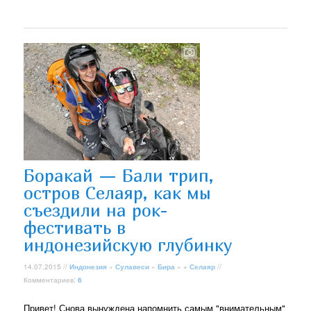
Боракай — Бали трип,
остров Селаяр, как мы
съездили на рок-
фестивать в
индонезийскую глубинку
14.07.2015 //
Индонезия
»
Сулавеси
»
Бира
» +
Селаяр
//
Комментариев:
6
Привет! Снова вынуждена напомнить самым "внимательным"