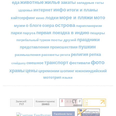
жилье
еда
животные
закаты
западные гаты
инфо
итоги и планы
интернет
здоровье
море и пляжи
мото
лодки
кайтсерфинг
кино
острова
о блоге
озера
музеи
парапланеризм
первая поездка в индию
парки
пещеры
паруса
праздники
посты друзей
погребальный туризм
пушкин
представления
происшествия
религия
репка
размышления
рассветы
регата
фото
транспорт
смешное
фестивали
слайдшоу
цены
храмы
церемонии
шопинг
южноиндийский
мототрип
языки
Записей:
Комментариев:
717
28463
Facebook fans: