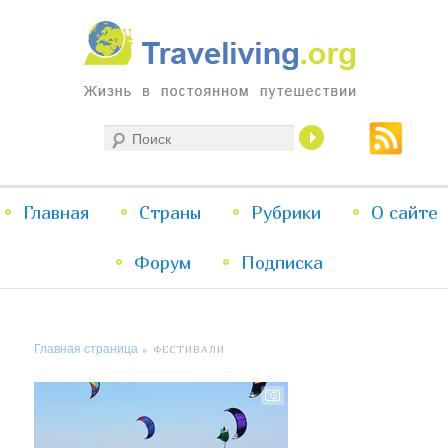
Жизнь в постоянном путешествии
Поиск
Traveliving
Главное
Главная
Страны
Перейти
Перейти
Рубрики
О сайте
меню
Форум
к
к
Подписка
основному
дополнительному
Главная страница
» ФЕСТИВАЛИ
содержимому
содержимому