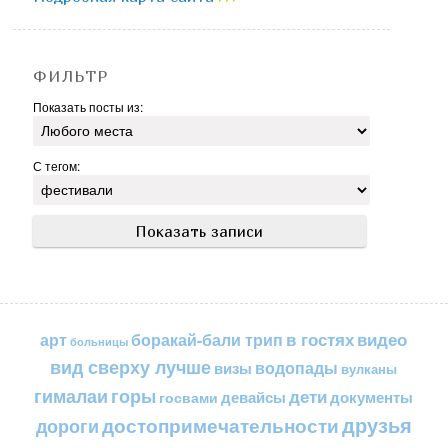
ФИЛЬТР
Показать посты из:
С тегом:
в гостях
видео
арт
боракай-бали трип
больницы
вид сверху лучше
водопады
визы
вулканы
горы
гималаи
дети
документы
госвами
девайсы
друзья
достопримечательности
дороги