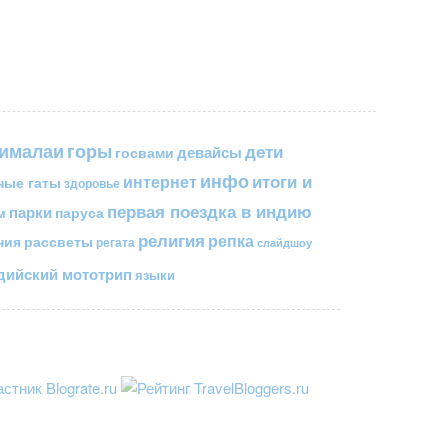
горы
гималаи
дети
госвами
девайсы
инфо
итоги и
интернет
ные гаты
здоровье
первая поездка в индию
парки
паруса
м
религия
репка
ния
рассветы
регата
слайдшоу
ийский мототрип
языки