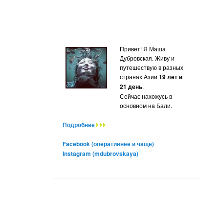
Привет! Я Маша
Дубровская. Живу и
путешествую в разных
странах Азии
19 лет и
21 день
.
Сейчас нахожусь в
основном на Бали.
Подробнее
Facebook (оперативнее и чаще)
Instagram (mdubrovskaya)