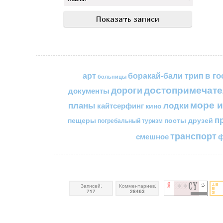
в го
арт
боракай-бали трип
больницы
достопримечате
дороги
документы
море и
планы
лодки
кайтсерфинг
кино
п
пещеры
посты друзей
погребальный туризм
транспорт
смешное
ф
Записей:
Комментариев:
717
28463