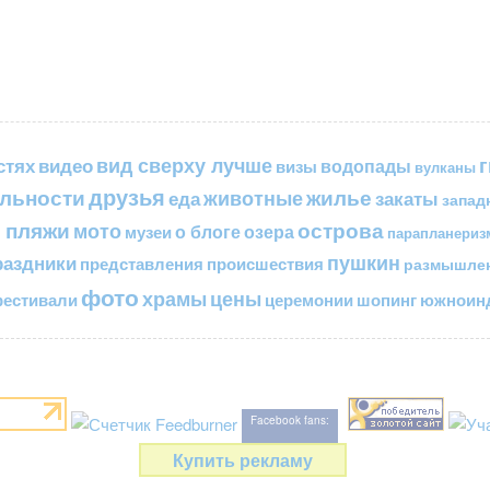
вид сверху лучше
стях
видео
водопады
визы
вулканы
друзья
льности
жилье
еда
животные
закаты
запад
 пляжи
острова
мото
о блоге
озера
музеи
парапланериз
пушкин
раздники
представления
происшествия
размышле
фото
цены
храмы
естивали
церемонии
шопинг
южноинд
Facebook fans:
Купить рекламу