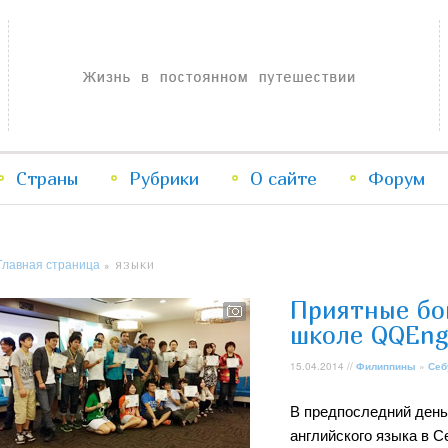
Жизнь в постоянном путешествии
Страны
Рубрики
Перейти
Перейти
О сайте
Форум
к
к
Главная страница
» ЯЗЫКИ
основному
дополнительному
Приятные бо
содержимому
содержимому
школе QQEng
15.04.2014 //
Филиппины
»
Себ
В предпоследний день
английского языка в 