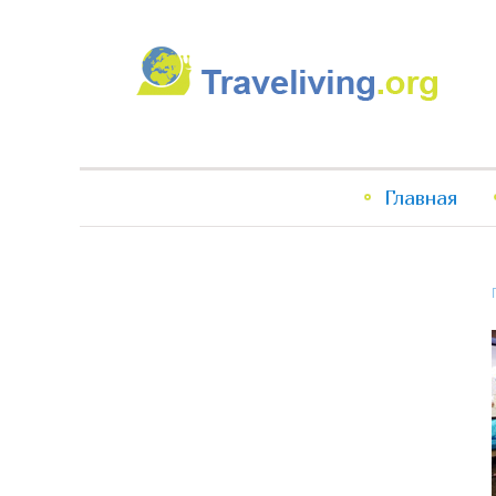
Traveliving
Главное
Главная
меню