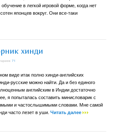
обучение в легкой игровой форме, когда нет
сотен японцев вокруг. Они все-таки
рник хинди
тариев:
71
ном виде итак полно хинди-английских
инди-русские можно найти. Да и без единого
полноценным английским в Индии достаточно
нее, я попыталась составить минисловарик с
мыми и частослышимыми словами. Мне самой
инди часто лезет в уши.
Читать далее