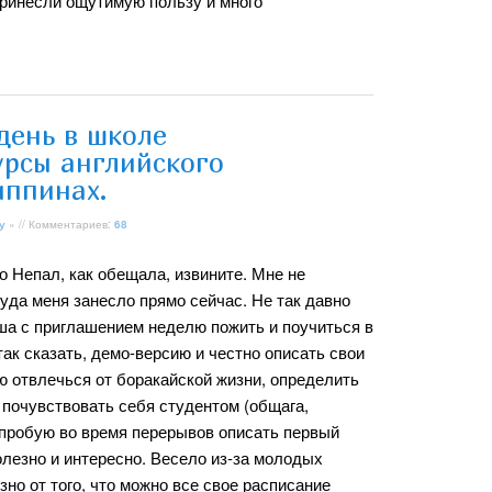
 принесли ощутимую пользу и много
день в школе
урсы английского
иппинах.
у
» // Комментариев:
68
о Непал, как обещала, извините. Мне не
куда меня занесло прямо сейчас. Не так давно
ша с приглашением неделю пожить и поучиться в
ак сказать, демо-версию и честно описать свои
ю отвлечься от боракайской жизни, определить
 почувствовать себя студентом (общага,
ь, пробую во время перерывов описать первый
полезно и интересно. Весело из-за молодых
но от того, что можно все свое расписание