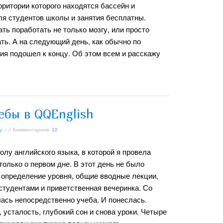
ерритории которого находятся бассейн и
ля студентов школы и занятия бесплатны.
ть поработать не только мозгу, или просто
ть. А на следующий день, как обычно по
ния подошел к концу. Об этом всем и расскажу
ебы в QQEnglish
у
» // Комментариев:
22
олу английского языка, в которой я провела
только о первом дне. В этот день не было
а определение уровня, общие вводные лекции,
студентами и приветственная вечеринка. Со
ась непосредственно учеба. И понеслась.
 усталость, глубокий сон и снова уроки. Четыре