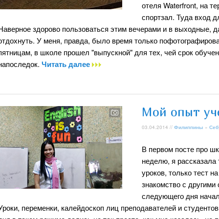
отеля Waterfront, на т
спортзал. Туда вход д
Наверное здорово пользоваться этим вечерами и в выходные, да
отдохнуть. У меня, правда, было время только пофотографирова
пятницам, в школе прошел "выпускной" для тех, чей срок обуче
напоследок.
Читать далее
Мой опыт уч
03.04.2014 //
Филиппины
»
Себ
В первом посте про шк
неделю, я рассказала 
уроков, только тест н
знакомство с другими 
следующего дня начал
Уроки, переменки, калейдоскоп лиц преподавателей и студентов,