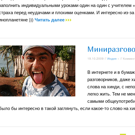
заполнить индивидуальными уроками один на один с учителем + 
страха перед неудачами и плохими оценками. И интересно из-за 
инопланетяне )))
Читать далее
Миниразгово
19.10.2009 //
Индия
» // Коммен
В интернете и в бумаж
разговорников, даже х
слова на хинди, с не
легко жить. Тем не ме
самыми общеупотреби
было бы интересно в такой заглянуть, если какое-то слово на х