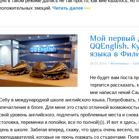
дня в таком режиме дались не так просто, как мне казалось, но
положительных эмоций.
Читать далее
Мой первый 
QQEnglish. К
языка в Фил
26.03.2014 //
Филиппины
»
Себ
Не будет вам поста пр
терпится рассказать, 
мне написал некий Са
Себу в международной школе английского языка. Попробовать, т
впечатления в блоге. Для меня это стало отличной возможность
свой уровень английского, подлечить проблемные места и снова
столовка, переменки и попойки, все по полной)))). И вот я здес
день в школе. Забегая вперед, скажу, что здесь очень весело, 
преподавателей, которые не прочь поржать со студентами. Полез